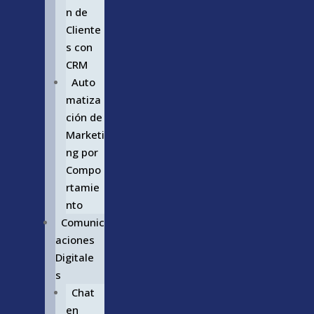
n de
Cliente
s con
CRM
Auto
matiza
ción de
Marketi
ng por
Compo
rtamie
nto
Comunic
aciones
Digitale
s
Chat
en