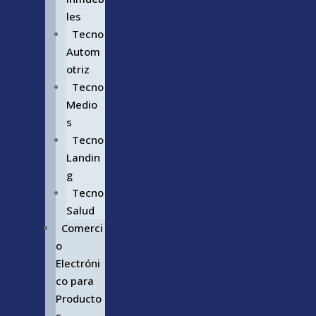
les
Tecno
Autom
otriz
Tecno
Medio
s
Tecno
Landin
g
Tecno
Salud
Comerci
o
Electróni
co para
Producto