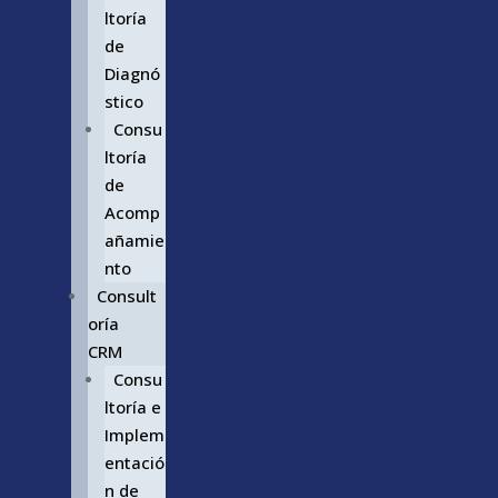
ltoría
de
Diagnó
stico
Consu
ltoría
de
Acomp
añamie
nto
Consult
oría
CRM
Consu
ltoría e
Implem
entació
n de