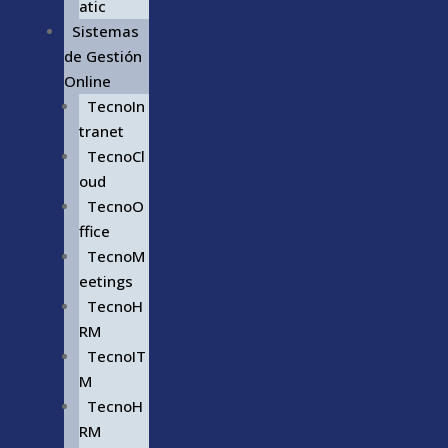
atic
Sistemas
de Gestión
Online
TecnoIn
tranet
TecnoCl
oud
TecnoO
ffice
TecnoM
eetings
TecnoH
RM
TecnoIT
M
TecnoH
RM