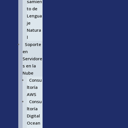
samien
to de
Lengua
je
Natura
l
Soporte
en
Servidore
s en la
Nube
Consu
ltoría
AWS
Consu
ltoría
Digital
Ocean