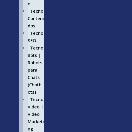
e
Tecno
Conteni
dos
Tecno
SEO
Tecno
Bots |
Robots
para
Chats
(Chatb
ots)
Tecno
Video |
Video
Marketi
ng