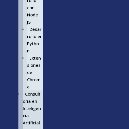
rollo
con
Node
JS
Desar
rollo en
Pytho
n
Exten
siones
de
Chrom
e
Consult
oría en
Inteligen
cia
Artificial