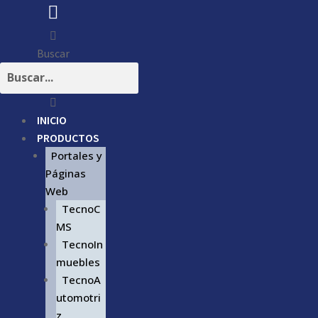
Buscar
INICIO
PRODUCTOS
Portales y
Páginas
Web
TecnoC
MS
TecnoIn
muebles
TecnoA
utomotri
z