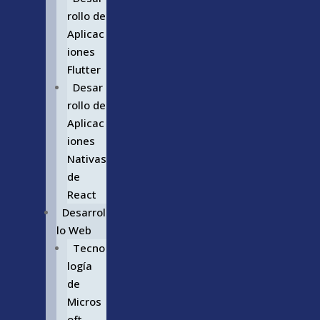
rollo de
Aplicac
iones
Flutter
Desar
rollo de
Aplicac
iones
Nativas
de
React
Desarrol
lo Web
Tecno
logía
de
Micros
oft