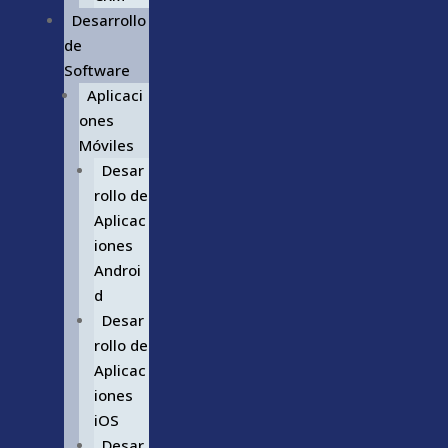
Desarrollo
de
Software
Aplicaci
ones
Móviles
Desar
rollo de
Aplicac
iones
Androi
d
Desar
rollo de
Aplicac
iones
iOS
Desar