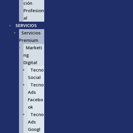
ción
Profesion
al
SERVICIOS
Servicios
Premium
Marketi
ng
Digital
Tecno
Social
Tecno
Ads
Facebo
ok
Tecno
Ads
Googl