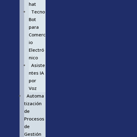
hat
Tecno
Bot
para
Comerc
io
Electró
nico
Asiste
ntes IA
por
Voz
Automa
tización
de
Procesos
de
Gestión