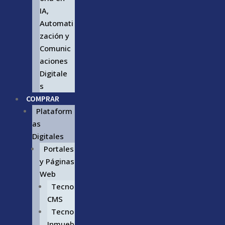
IA,
Automati
zación y
Comunic
aciones
Digitale
s
COMPRAR
Plataform
as
Digitales
Portales
y Páginas
Web
Tecno
CMS
Tecno
Inmueb