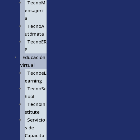
TecnoM
ensajerí
a
TecnoA
utómata
TecnoER
P
Educación
Virtual
TecnoeL
earning
TecnoSc
hool
TecnoIn
stitute
Servicio
s de
Capacita