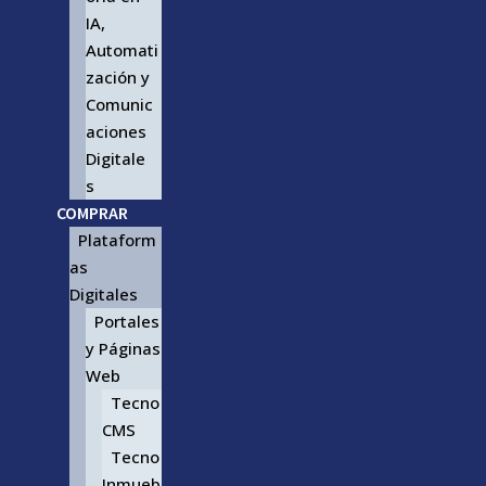
IA,
Automati
zación y
Comunic
aciones
Digitale
s
COMPRAR
Plataform
as
Digitales
Portales
y Páginas
Web
Tecno
CMS
Tecno
Inmueb