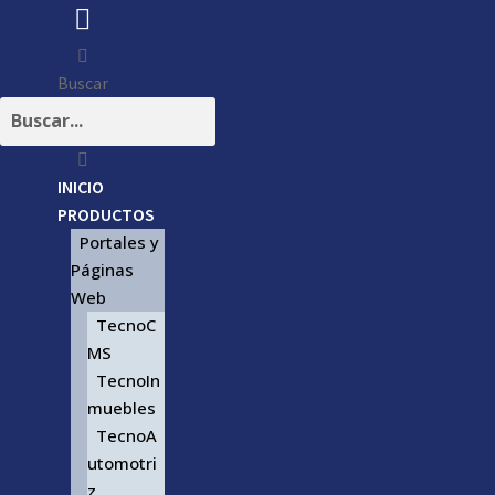
Buscar
INICIO
PRODUCTOS
Portales y
Páginas
Web
TecnoC
MS
TecnoIn
muebles
TecnoA
utomotri
z