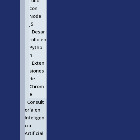
rollo
con
Node
JS
Desar
rollo en
Pytho
n
Exten
siones
de
Chrom
e
Consult
oría en
Inteligen
cia
Artificial