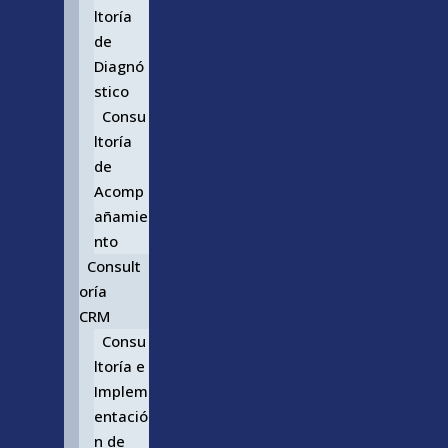
ltoría
de
Diagnó
stico
Consu
ltoría
de
Acomp
añamie
nto
Consult
oría
CRM
Consu
ltoría e
Implem
entació
n de