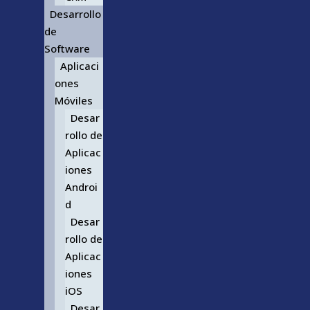
Desarrollo
de
Software
Aplicaci
ones
Móviles
Desar
rollo de
Aplicac
iones
Androi
d
Desar
rollo de
Aplicac
iones
iOS
Desar