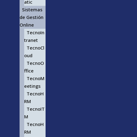
atic
Sistemas
de Gestión
Online
TecnoIn
tranet
TecnoCl
oud
TecnoO
ffice
TecnoM
eetings
TecnoH
RM
TecnoIT
M
TecnoH
RM