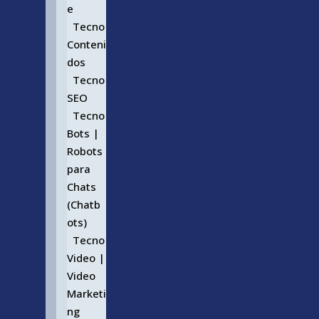
e
Tecno
Conteni
dos
Tecno
SEO
Tecno
Bots |
Robots
para
Chats
(Chatb
ots)
Tecno
Video |
Video
Marketi
ng