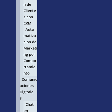
n de
Cliente
s con
CRM
Auto
matiza
ción de
Marketi
ng por
Compo
rtamie
nto
Comunic
aciones
Digitale
s
Chat
en