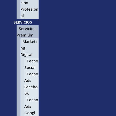
ción
Profesion
al
SERVICIOS
Servicios
Premium
Marketi
ng
Digital
Tecno
Social
Tecno
Ads
Facebo
ok
Tecno
Ads
Googl