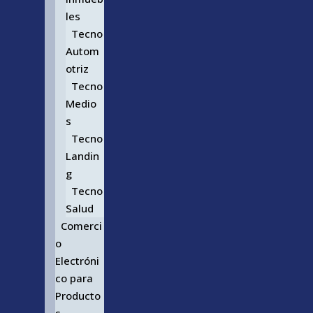
les
Tecno
Autom
otriz
Tecno
Medio
s
Tecno
Landin
g
Tecno
Salud
Comerci
o
Electróni
co para
Producto