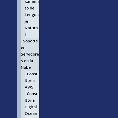
samien
to de
Lengua
je
Natura
l
Soporte
en
Servidore
s en la
Nube
Consu
ltoría
AWS
Consu
ltoría
Digital
Ocean