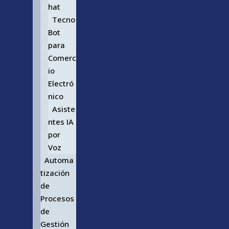
hat
Tecno
Bot
para
Comerc
io
Electró
nico
Asiste
ntes IA
por
Voz
Automa
tización
de
Procesos
de
Gestión