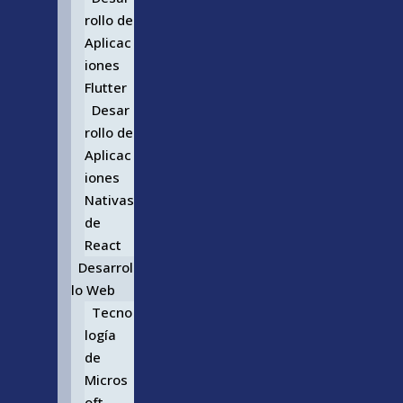
rollo de
Aplicac
iones
Flutter
Desar
rollo de
Aplicac
iones
Nativas
de
React
Desarrol
lo Web
Tecno
logía
de
Micros
oft