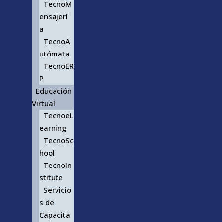
TecnoM
ensajerí
a
TecnoA
utómata
TecnoER
P
Educación
Virtual
TecnoeL
earning
TecnoSc
hool
TecnoIn
stitute
Servicio
s de
Capacita