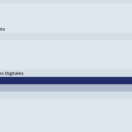
nto
s Digitales