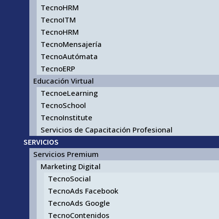
TecnoHRM
TecnoITM
TecnoHRM
TecnoMensajería
TecnoAutómata
TecnoERP
Educación Virtual
TecnoeLearning
TecnoSchool
TecnoInstitute
Servicios de Capacitación Profesional
SERVICIOS
Servicios Premium
Marketing Digital
TecnoSocial
TecnoAds Facebook
TecnoAds Google
TecnoContenidos