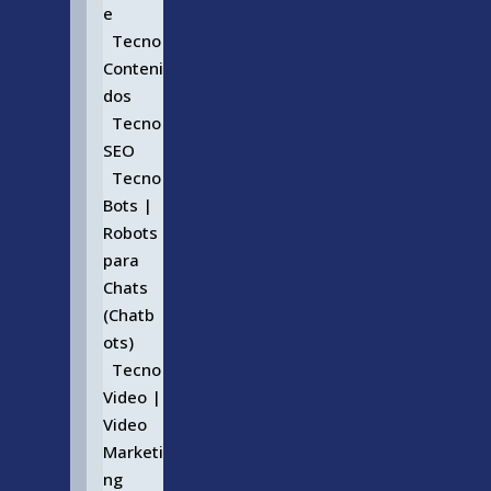
e
Tecno
Conteni
dos
Tecno
SEO
Tecno
Bots |
Robots
para
Chats
(Chatb
ots)
Tecno
Video |
Video
Marketi
ng