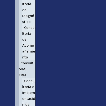
ltoría
de
Diagnó
stico
Consu
ltoría
de
Acomp
añamie
nto
Consult
oría
CRM
Consu
ltoría e
Implem
entació
n de