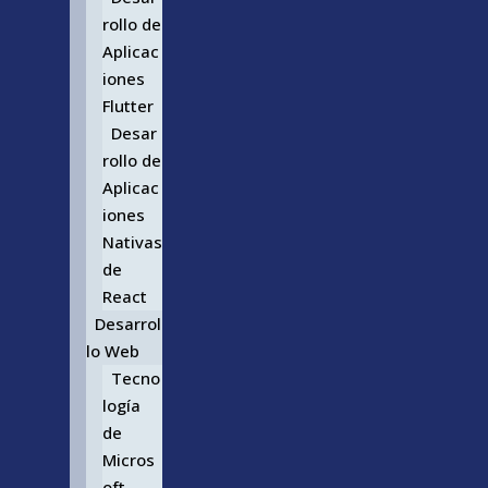
rollo de
Aplicac
iones
Flutter
Desar
rollo de
Aplicac
iones
Nativas
de
React
Desarrol
lo Web
Tecno
logía
de
Micros
oft