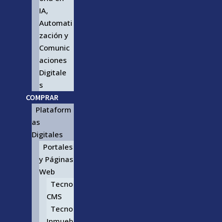
IA,
Automati
zación y
Comunic
aciones
Digitale
s
COMPRAR
Plataform
as
Digitales
Portales
y Páginas
Web
Tecno
CMS
Tecno
Inmueb