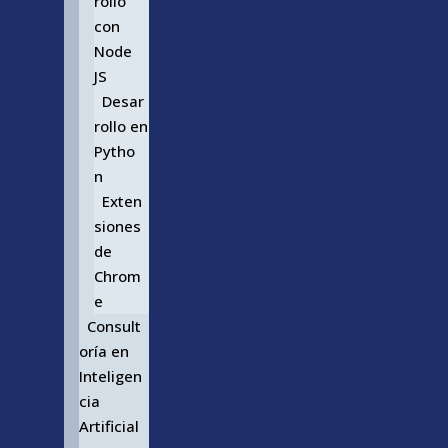
rollo
con
Node
JS
Desar
rollo en
Pytho
n
Exten
siones
de
Chrom
e
Consult
oría en
Inteligen
cia
Artificial