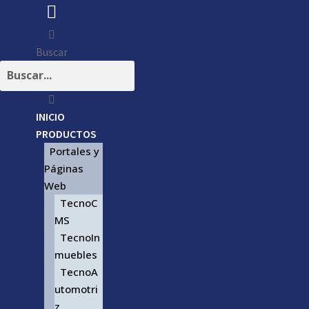
Buscar
INICIO
PRODUCTOS
Portales y
Páginas
Web
TecnoC
MS
TecnoIn
muebles
TecnoA
utomotri
z