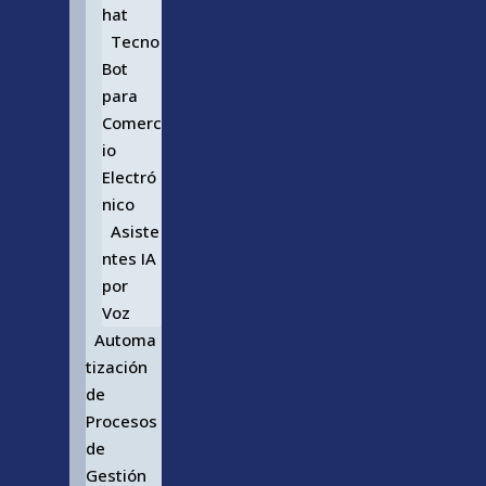
hat
Tecno
Bot
para
Comerc
io
Electró
nico
Asiste
ntes IA
por
Voz
Automa
tización
de
Procesos
de
Gestión