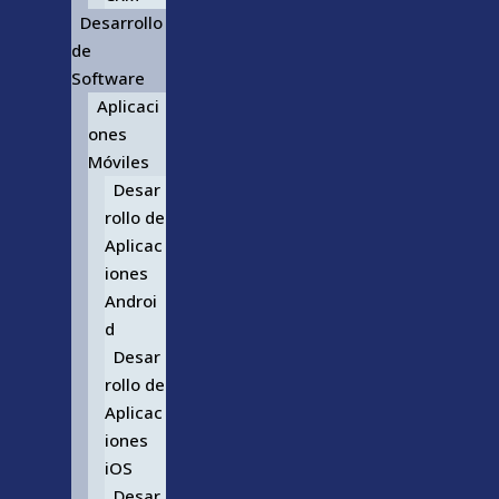
Desarrollo
de
Software
Aplicaci
ones
Móviles
Desar
rollo de
Aplicac
iones
Androi
d
Desar
rollo de
Aplicac
iones
iOS
Desar