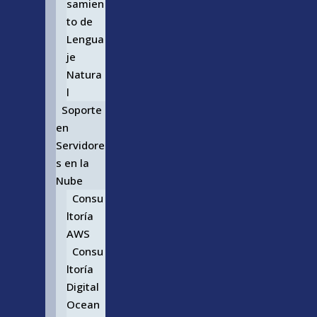
samien
to de
Lengua
je
Natura
l
Soporte
en
Servidore
s en la
Nube
Consu
ltoría
AWS
Consu
ltoría
Digital
Ocean