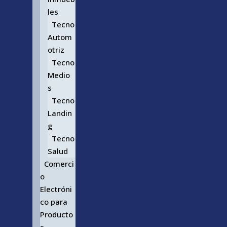
les
Tecno
Autom
otriz
Tecno
Medio
s
Tecno
Landin
g
Tecno
Salud
Comerci
o
Electróni
co para
Producto