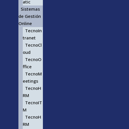
atic
Sistemas
de Gestión
Online
TecnoIn
tranet
TecnoCl
oud
TecnoO
ffice
TecnoM
eetings
TecnoH
RM
TecnoIT
M
TecnoH
RM