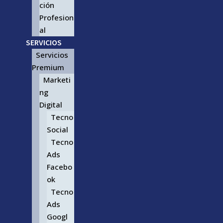
ción
Profesion
al
SERVICIOS
Servicios
Premium
Marketi
ng
Digital
Tecno
Social
Tecno
Ads
Facebo
ok
Tecno
Ads
Googl