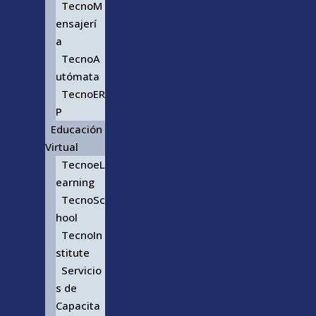
TecnoM
ensajerí
a
TecnoA
utómata
TecnoER
P
Educación
Virtual
TecnoeL
earning
TecnoSc
hool
TecnoIn
stitute
Servicio
s de
Capacita