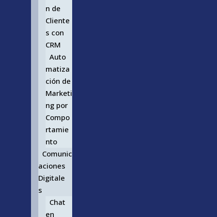
n de
Cliente
s con
CRM
Auto
matiza
ción de
Marketi
ng por
Compo
rtamie
nto
Comunic
aciones
Digitale
s
Chat
en