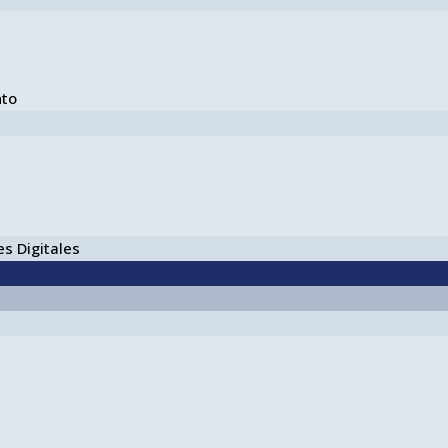
nto
s Digitales