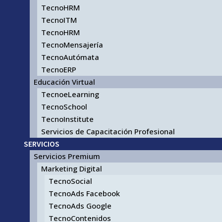
TecnoHRM
TecnoITM
TecnoHRM
TecnoMensajería
TecnoAutómata
TecnoERP
Educación Virtual
TecnoeLearning
TecnoSchool
TecnoInstitute
Servicios de Capacitación Profesional
SERVICIOS
Servicios Premium
Marketing Digital
TecnoSocial
TecnoAds Facebook
TecnoAds Google
TecnoContenidos