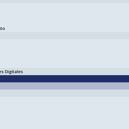
nto
s Digitales