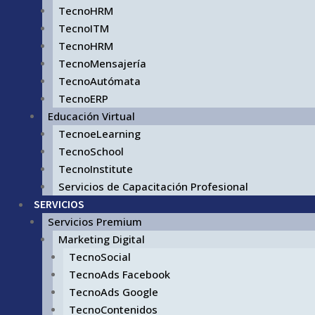
TecnoHRM
TecnoITM
TecnoHRM
TecnoMensajería
TecnoAutómata
TecnoERP
Educación Virtual
TecnoeLearning
TecnoSchool
TecnoInstitute
Servicios de Capacitación Profesional
SERVICIOS
Servicios Premium
Marketing Digital
TecnoSocial
TecnoAds Facebook
TecnoAds Google
TecnoContenidos