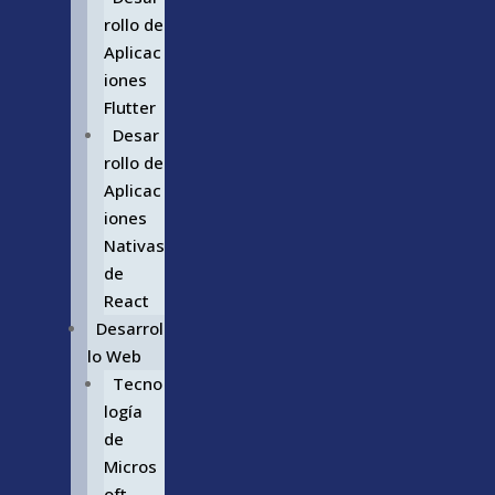
rollo de
Aplicac
iones
Flutter
Desar
rollo de
Aplicac
iones
Nativas
de
React
Desarrol
lo Web
Tecno
logía
de
Micros
oft