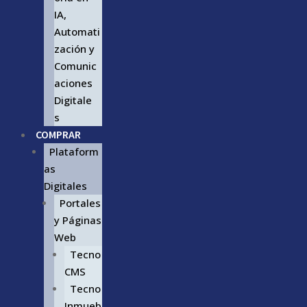
IA,
Automati
zación y
Comunic
aciones
Digitale
s
COMPRAR
Plataform
as
Digitales
Portales
y Páginas
Web
Tecno
CMS
Tecno
Inmueb