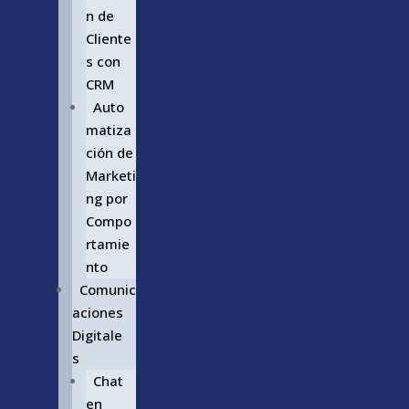
n de
Cliente
s con
CRM
Auto
matiza
ción de
Marketi
ng por
Compo
rtamie
nto
Comunic
aciones
Digitale
s
Chat
en