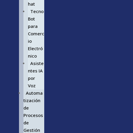
hat
Tecno
Bot
para
Comerc
io
Electró
nico
Asiste
ntes IA
por
Voz
Automa
tización
de
Procesos
de
Gestión