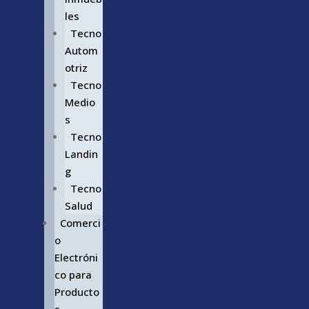
les
Tecno
Autom
otriz
Tecno
Medio
s
Tecno
Landin
g
Tecno
Salud
Comerci
o
Electróni
co para
Producto