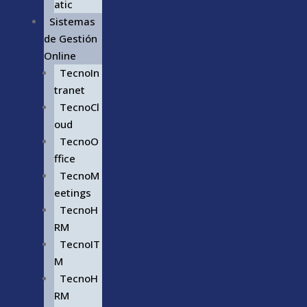
atic
Sistemas
de Gestión
Online
TecnoIn
tranet
TecnoCl
oud
TecnoO
ffice
TecnoM
eetings
TecnoH
RM
TecnoIT
M
TecnoH
RM