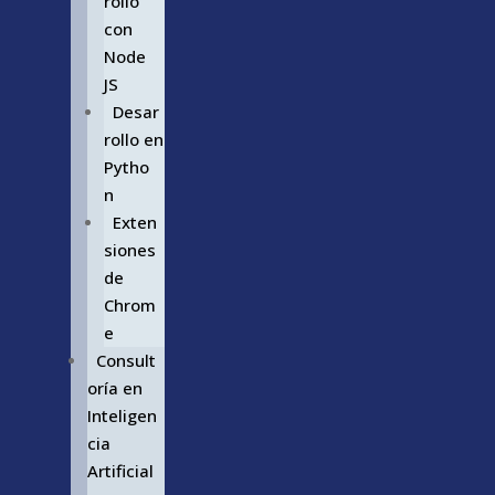
rollo
con
Node
JS
Desar
rollo en
Pytho
n
Exten
siones
de
Chrom
e
Consult
oría en
Inteligen
cia
Artificial