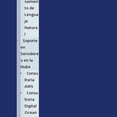
samien
to de
Lengua
je
Natura
l
Soporte
en
Servidore
s en la
Nube
Consu
ltoría
AWS
Consu
ltoría
Digital
Ocean