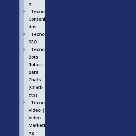
e
Tecno
Conteni
dos
Tecno
SEO
Tecno
Bots |
Robots
para
Chats
(Chatb
ots)
Tecno
Video |
Video
Marketi
ng