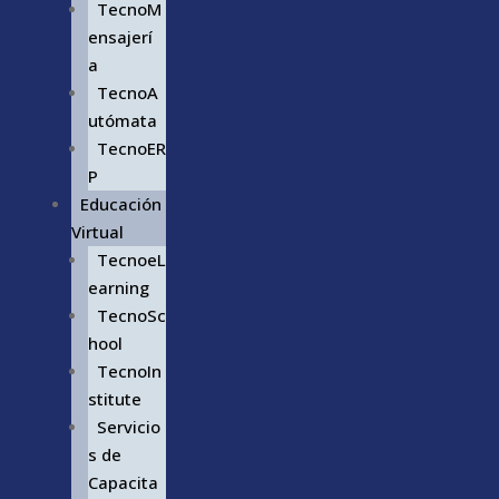
TecnoM
ensajerí
a
TecnoA
utómata
TecnoER
P
Educación
Virtual
TecnoeL
earning
TecnoSc
hool
TecnoIn
stitute
Servicio
s de
Capacita