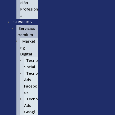
ción
Profesion
al
SERVICIOS
Servicios
Premium
Marketi
ng
Digital
Tecno
Social
Tecno
Ads
Facebo
ok
Tecno
Ads
Googl