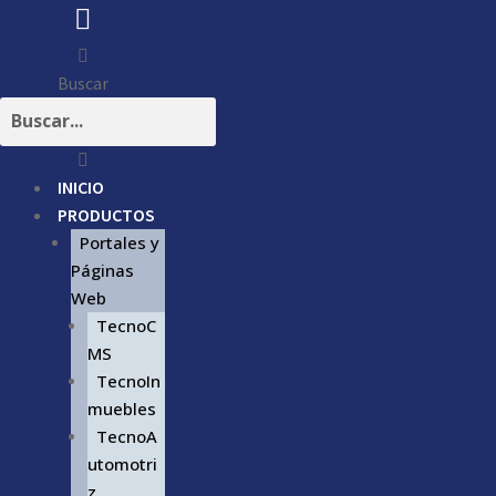
Buscar
INICIO
PRODUCTOS
Portales y
Páginas
Web
TecnoC
MS
TecnoIn
muebles
TecnoA
utomotri
z