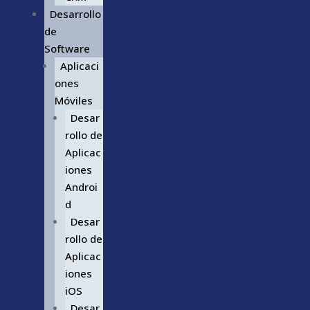
Desarrollo
de
Software
Aplicaci
ones
Móviles
Desar
rollo de
Aplicac
iones
Androi
d
Desar
rollo de
Aplicac
iones
iOS
Desar