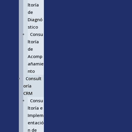
ltoría
de
Diagnó
stico
Consu
ltoría
de
Acomp
añamie
nto
Consult
oría
CRM
Consu
ltoría e
Implem
entació
n de