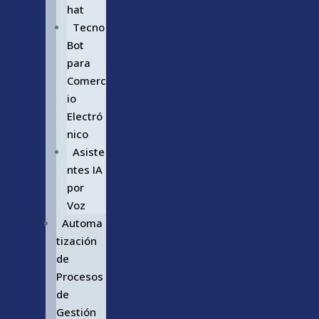
hat
Tecno
Bot
para
Comerc
io
Electró
nico
Asiste
ntes IA
por
Voz
Automa
tización
de
Procesos
de
Gestión