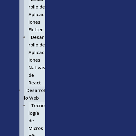
rollo de
Aplicac
iones
Flutter
Desar
rollo de
Aplicac
iones
Nativas
de
React
Desarrol
lo Web
Tecno
logía
de
Micros
oft