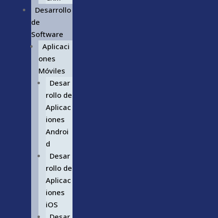
Desarrollo
de
Software
Aplicaci
ones
Móviles
Desar
rollo de
Aplicac
iones
Androi
d
Desar
rollo de
Aplicac
iones
iOS
Desar