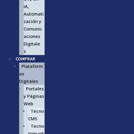
IA,
Automati
zación y
Comunic
aciones
Digitale
s
COMPRAR
Plataform
as
Digitales
Portales
y Páginas
Web
Tecno
CMS
Tecno
Inmueb