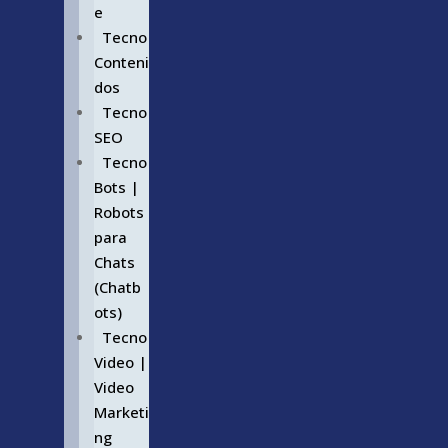
e
Tecno
Conteni
dos
Tecno
SEO
Tecno
Bots |
Robots
para
Chats
(Chatb
ots)
Tecno
Video |
Video
Marketi
ng