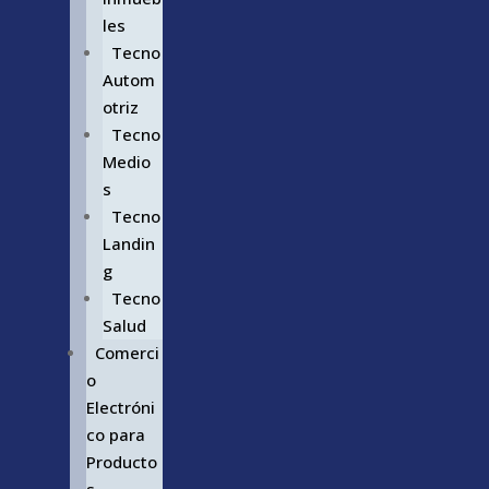
les
Tecno
Autom
otriz
Tecno
Medio
s
Tecno
Landin
g
Tecno
Salud
Comerci
o
Electróni
co para
Producto