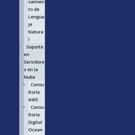
samien
to de
Lengua
je
Natura
l
Soporte
en
Servidore
s en la
Nube
Consu
ltoría
AWS
Consu
ltoría
Digital
Ocean