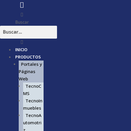
Buscar
INICIO
PRODUCTOS
Portales y
Páginas
Web
TecnoC
MS
TecnoIn
muebles
TecnoA
utomotri
z