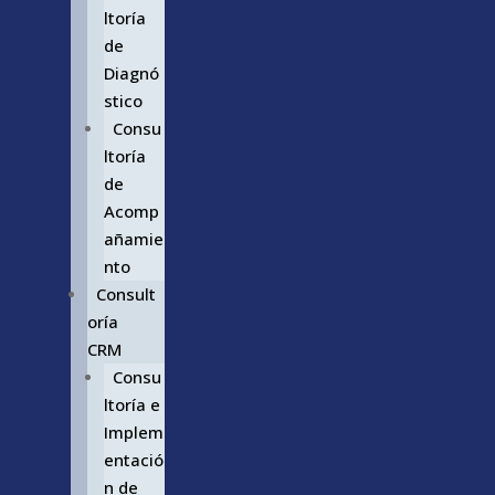
ltoría
de
Diagnó
stico
Consu
ltoría
de
Acomp
añamie
nto
Consult
oría
CRM
Consu
ltoría e
Implem
entació
n de