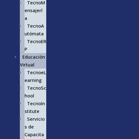
TecnoM
ensajerí
a
TecnoA
utómata
TecnoER
P
Educación
Virtual
TecnoeL
earning
TecnoSc
hool
TecnoIn
stitute
Servicio
s de
Capacita