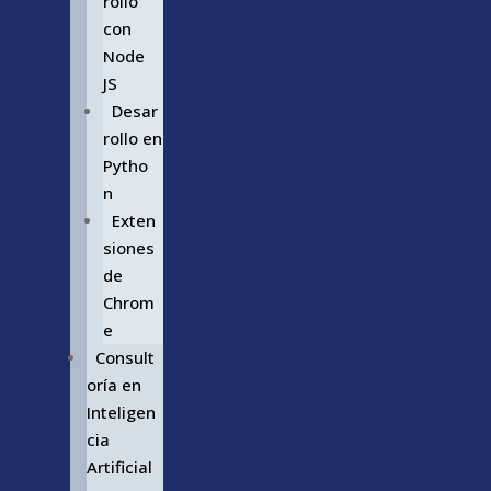
rollo
con
Node
JS
Desar
rollo en
Pytho
n
Exten
siones
de
Chrom
e
Consult
oría en
Inteligen
cia
Artificial