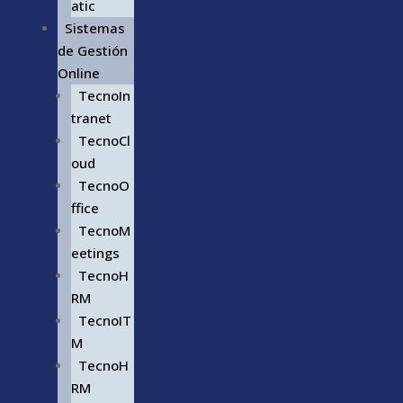
atic
Sistemas
de Gestión
Online
TecnoIn
tranet
TecnoCl
oud
TecnoO
ffice
TecnoM
eetings
TecnoH
RM
TecnoIT
M
TecnoH
RM