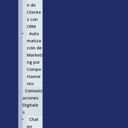
n de
Cliente
s con
CRM
Auto
matiza
ción de
Marketi
ng por
Compo
rtamie
nto
Comunic
aciones
Digitale
s
Chat
en