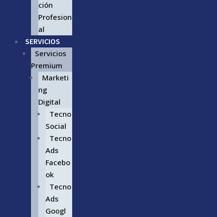
ción
Profesion
al
SERVICIOS
Servicios
Premium
Marketi
ng
Digital
Tecno
Social
Tecno
Ads
Facebo
ok
Tecno
Ads
Googl