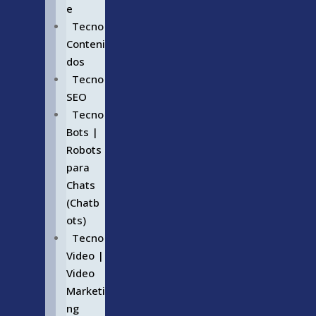
e
Tecno
Conteni
dos
Tecno
SEO
Tecno
Bots |
Robots
para
Chats
(Chatb
ots)
Tecno
Video |
Video
Marketi
ng