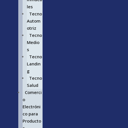
les
Tecno
Autom
otriz
Tecno
Medio
s
Tecno
Landin
g
Tecno
Salud
Comerci
o
Electróni
co para
Producto