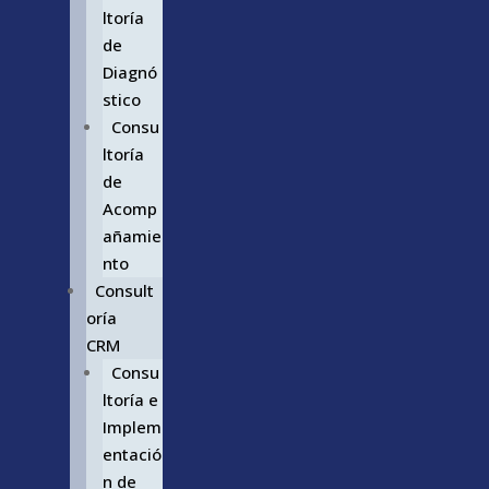
ltoría
de
Diagnó
stico
Consu
ltoría
de
Acomp
añamie
nto
Consult
oría
CRM
Consu
ltoría e
Implem
entació
n de