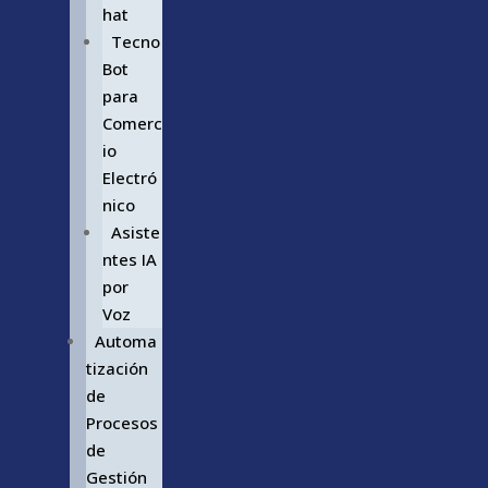
hat
Tecno
Bot
para
Comerc
io
Electró
nico
Asiste
ntes IA
por
Voz
Automa
tización
de
Procesos
de
Gestión