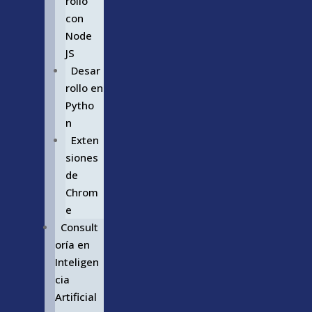
rollo
con
Node
JS
Desar
rollo en
Pytho
n
Exten
siones
de
Chrom
e
Consult
oría en
Inteligen
cia
Artificial