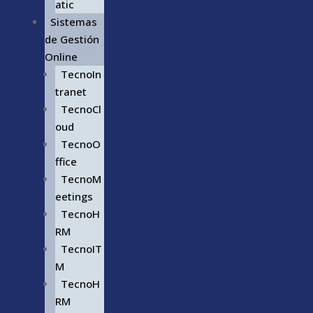
atic
Sistemas
de Gestión
Online
TecnoIn
tranet
TecnoCl
oud
TecnoO
ffice
TecnoM
eetings
TecnoH
RM
TecnoIT
M
TecnoH
RM