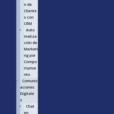
n de
Cliente
s con
CRM
Auto
matiza
ción de
Marketi
ng por
Compo
rtamie
nto
Comunic
aciones
Digitale
s
Chat
en