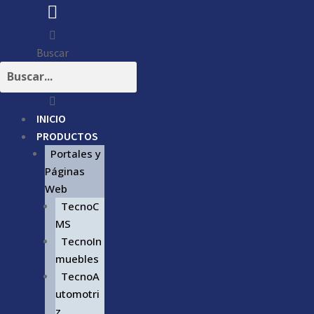
Buscar
INICIO
PRODUCTOS
Portales y
Páginas
Web
TecnoC
MS
TecnoIn
muebles
TecnoA
utomotri
z