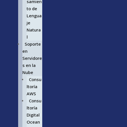
samien
to de
Lengua
je
Natura
l
Soporte
en
Servidore
s en la
Nube
Consu
ltoría
AWS
Consu
ltoría
Digital
Ocean