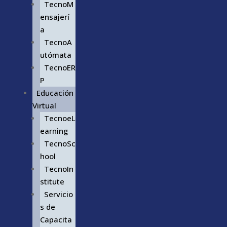
TecnoM
ensajerí
a
TecnoA
utómata
TecnoER
P
Educación
Virtual
TecnoeL
earning
TecnoSc
hool
TecnoIn
stitute
Servicio
s de
Capacita