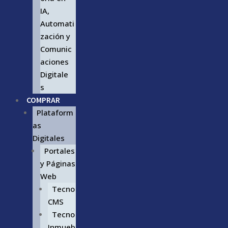
IA,
Automati
zación y
Comunic
aciones
Digitale
s
COMPRAR
Plataform
as
Digitales
Portales
y Páginas
Web
Tecno
CMS
Tecno
Inmueb