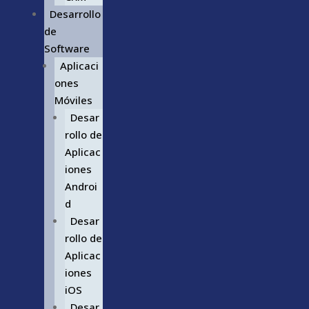
Desarrollo
de
Software
Aplicaci
ones
Móviles
Desar
rollo de
Aplicac
iones
Androi
d
Desar
rollo de
Aplicac
iones
iOS
Desar