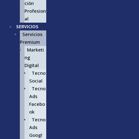
ción
Profesion
al
SERVICIOS
Servicios
Premium
Marketi
ng
Digital
Tecno
Social
Tecno
Ads
Facebo
ok
Tecno
Ads
Googl