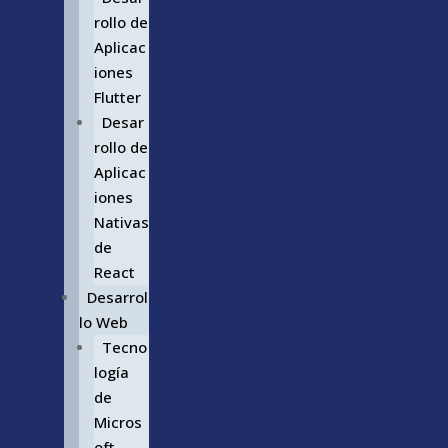
rollo de
Aplicac
iones
Flutter
Desar
rollo de
Aplicac
iones
Nativas
de
React
Desarrol
lo Web
Tecno
logía
de
Micros
oft