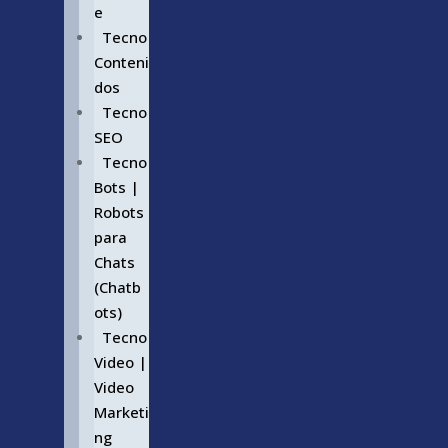
e
Tecno
Conteni
dos
Tecno
SEO
Tecno
Bots |
Robots
para
Chats
(Chatb
ots)
Tecno
Video |
Video
Marketi
ng