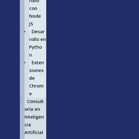
rollo
con
Node
JS
Desar
rollo en
Pytho
n
Exten
siones
de
Chrom
e
Consult
oría en
Inteligen
cia
Artificial