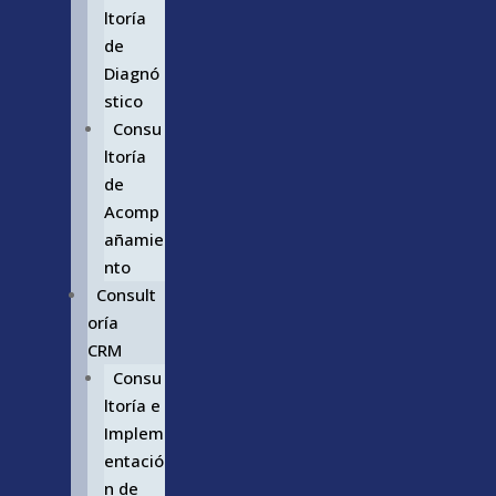
ltoría
de
Diagnó
stico
Consu
ltoría
de
Acomp
añamie
nto
Consult
oría
CRM
Consu
ltoría e
Implem
entació
n de