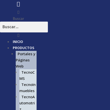
Buscar
INICIO
PRODUCTOS
Portales y
Páginas
Web
TecnoC
MS
TecnoIn
muebles
TecnoA
utomotri
z