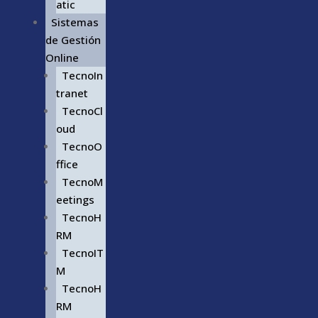
atic
Sistemas
de Gestión
Online
TecnoIn
tranet
TecnoCl
oud
TecnoO
ffice
TecnoM
eetings
TecnoH
RM
TecnoIT
M
TecnoH
RM