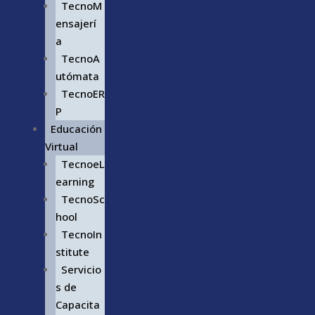
TecnoM
ensajerí
a
TecnoA
utómata
TecnoER
P
Educación
Virtual
TecnoeL
earning
TecnoSc
hool
TecnoIn
stitute
Servicio
s de
Capacita