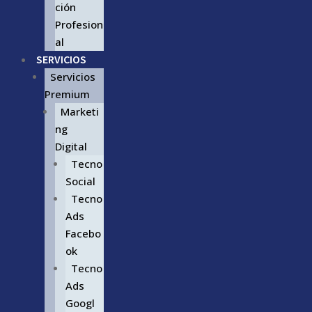
ción
Profesion
al
SERVICIOS
Servicios
Premium
Marketi
ng
Digital
Tecno
Social
Tecno
Ads
Facebo
ok
Tecno
Ads
Googl