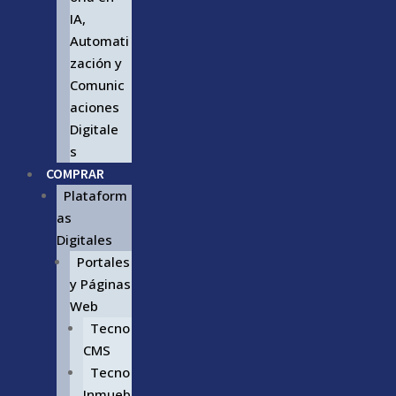
IA,
Automati
zación y
Comunic
aciones
Digitale
s
COMPRAR
Plataform
as
Digitales
Portales
y Páginas
Web
Tecno
CMS
Tecno
Inmueb