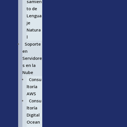
samien
to de
Lengua
je
Natura
l
Soporte
en
Servidore
s en la
Nube
Consu
ltoría
AWS
Consu
ltoría
Digital
Ocean