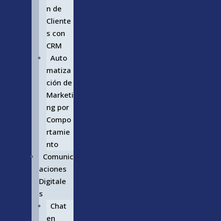
n de
Cliente
s con
CRM
Auto
matiza
ción de
Marketi
ng por
Compo
rtamie
nto
Comunic
aciones
Digitale
s
Chat
en