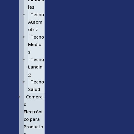
les
Tecno
Autom
otriz
Tecno
Medio
s
Tecno
Landin
g
Tecno
Salud
Comerci
o
Electróni
co para
Producto