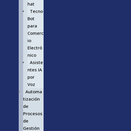
hat
Tecno
Bot
para
Comerc
io
Electró
nico
Asiste
ntes IA
por
Voz
Automa
tización
de
Procesos
de
Gestión