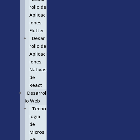
rollo de
Aplicac
iones
Flutter
Desar
rollo de
Aplicac
iones
Nativas
de
React
Desarrol
lo Web
Tecno
logía
de
Micros
oft