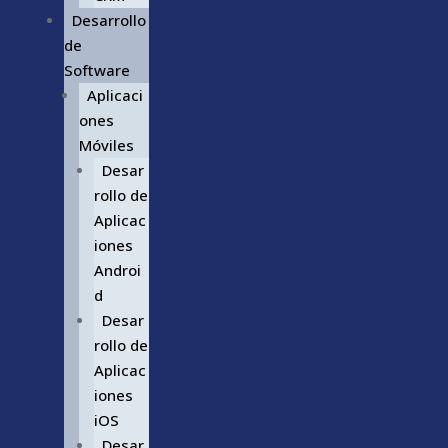
Desarrollo
de
Software
Aplicaci
ones
Móviles
Desar
rollo de
Aplicac
iones
Androi
d
Desar
rollo de
Aplicac
iones
iOS
Desar