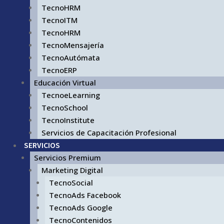
TecnoHRM
TecnoITM
TecnoHRM
TecnoMensajería
TecnoAutómata
TecnoERP
Educación Virtual
TecnoeLearning
TecnoSchool
TecnoInstitute
Servicios de Capacitación Profesional
SERVICIOS
Servicios Premium
Marketing Digital
TecnoSocial
TecnoAds Facebook
TecnoAds Google
TecnoContenidos