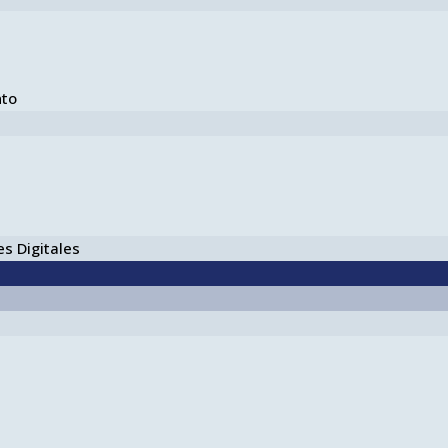
nto
s Digitales