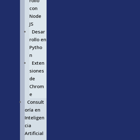
rollo
con
Node
JS
Desar
rollo en
Pytho
n
Exten
siones
de
Chrom
e
Consult
oría en
Inteligen
cia
Artificial