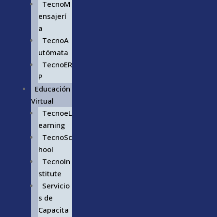
TecnoM
ensajerí
a
TecnoA
utómata
TecnoER
P
Educación
Virtual
TecnoeL
earning
TecnoSc
hool
TecnoIn
stitute
Servicio
s de
Capacita