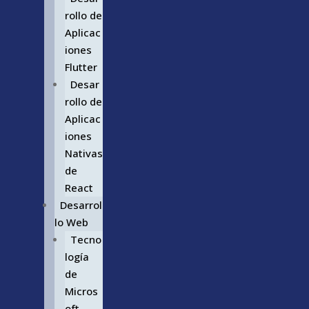
rollo de
Aplicac
iones
Flutter
Desar
rollo de
Aplicac
iones
Nativas
de
React
Desarrol
lo Web
Tecno
logía
de
Micros
oft