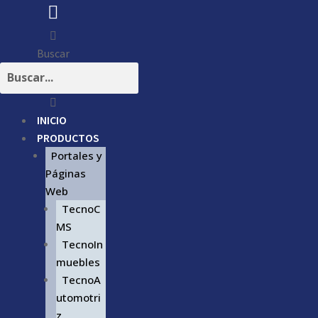
Buscar
INICIO
PRODUCTOS
Portales y
Páginas
Web
TecnoC
MS
TecnoIn
muebles
TecnoA
utomotri
z