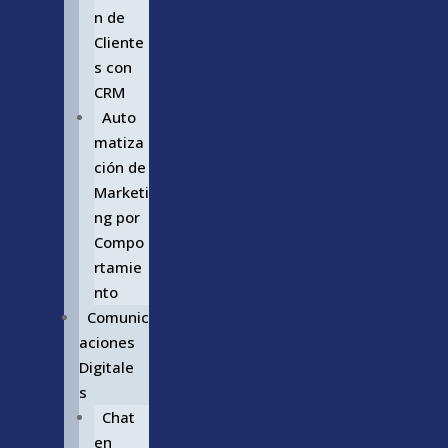
n de
Cliente
s con
CRM
Auto
matiza
ción de
Marketi
ng por
Compo
rtamie
nto
Comunic
aciones
Digitale
s
Chat
en