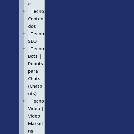
e
Tecno
Conteni
dos
Tecno
SEO
Tecno
Bots |
Robots
para
Chats
(Chatb
ots)
Tecno
Video |
Video
Marketi
ng