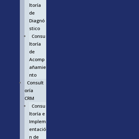
ltoría
de
Diagnó
stico
Consu
ltoría
de
Acomp
añamie
nto
Consult
oría
CRM
Consu
ltoría e
Implem
entació
n de