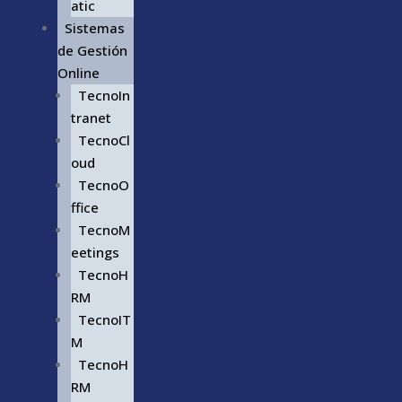
atic
Sistemas
de Gestión
Online
TecnoIn
tranet
TecnoCl
oud
TecnoO
ffice
TecnoM
eetings
TecnoH
RM
TecnoIT
M
TecnoH
RM