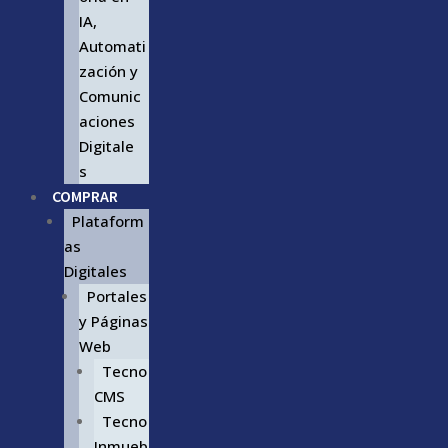
IA,
Automati
zación y
Comunic
aciones
Digitale
s
COMPRAR
Plataform
as
Digitales
Portales
y Páginas
Web
Tecno
CMS
Tecno
Inmueb