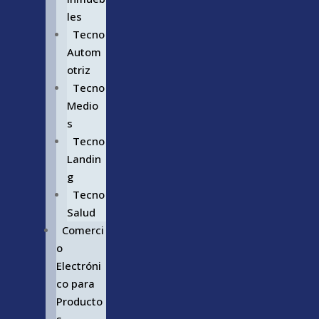
les
Tecno
Autom
otriz
Tecno
Medio
s
Tecno
Landin
g
Tecno
Salud
Comerci
o
Electróni
co para
Producto