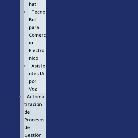
hat
Tecno
Bot
para
Comerc
io
Electró
nico
Asiste
ntes IA
por
Voz
Automa
tización
de
Procesos
de
Gestión