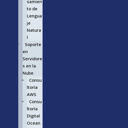
samien
to de
Lengua
je
Natura
l
Soporte
en
Servidore
s en la
Nube
Consu
ltoría
AWS
Consu
ltoría
Digital
Ocean