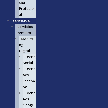
ción
Profesion
al
SERVICIOS
Servicios
Premium
Marketi
ng
Digital
Tecno
Social
Tecno
Ads
Facebo
ok
Tecno
Ads
Googl