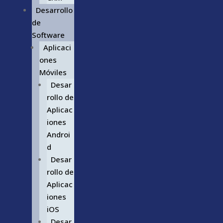
Desarrollo
de
Software
Aplicaci
ones
Móviles
Desar
rollo de
Aplicac
iones
Androi
d
Desar
rollo de
Aplicac
iones
iOS
Desar