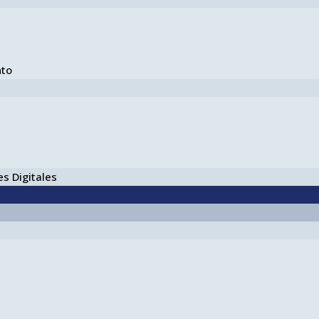
nto
s Digitales