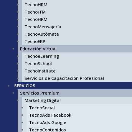
TecnoHRM
TecnoITM
TecnoHRM
TecnoMensajería
TecnoAutómata
TecnoERP
Educación Virtual
TecnoeLearning
TecnoSchool
TecnoInstitute
Servicios de Capacitación Profesional
SERVICIOS
Servicios Premium
Marketing Digital
TecnoSocial
TecnoAds Facebook
TecnoAds Google
TecnoContenidos