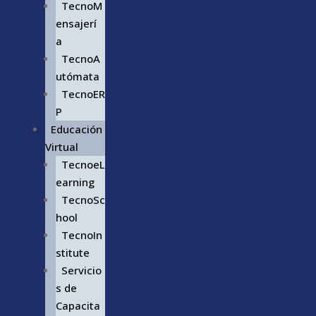
TecnoM
ensajerí
a
TecnoA
utómata
TecnoER
P
Educación
Virtual
TecnoeL
earning
TecnoSc
hool
TecnoIn
stitute
Servicio
s de
Capacita