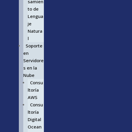
samien
to de
Lengua
je
Natura
l
Soporte
en
Servidore
s en la
Nube
Consu
ltoría
AWS
Consu
ltoría
Digital
Ocean