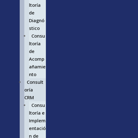
ltoría
de
Diagnó
stico
Consu
ltoría
de
Acomp
añamie
nto
Consult
oría
CRM
Consu
ltoría e
Implem
entació
n de