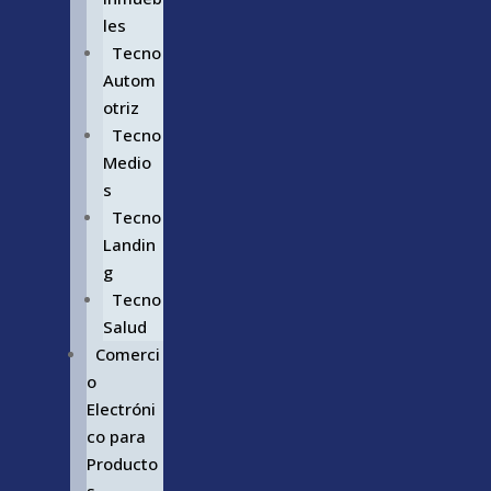
les
Tecno
Autom
otriz
Tecno
Medio
s
Tecno
Landin
g
Tecno
Salud
Comerci
o
Electróni
co para
Producto