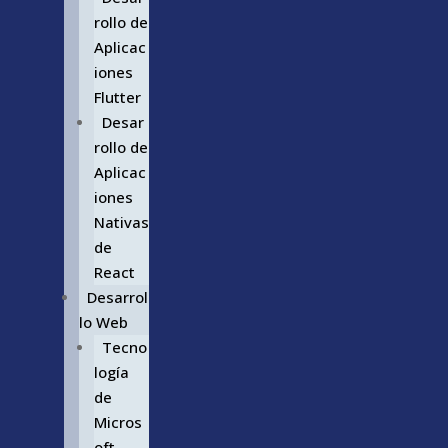
rollo de
Aplicac
iones
Flutter
Desar
rollo de
Aplicac
iones
Nativas
de
React
Desarrol
lo Web
Tecno
logía
de
Micros
oft