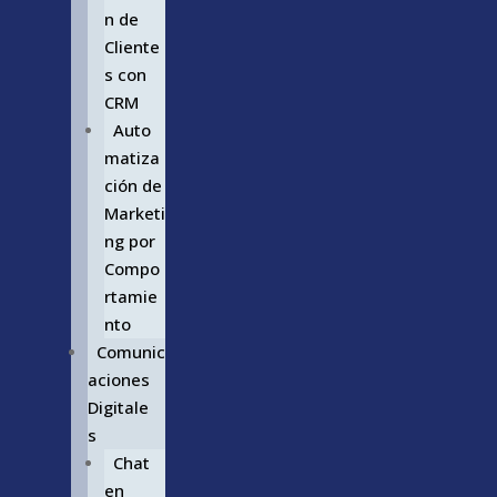
n de
Cliente
s con
CRM
Auto
matiza
ción de
Marketi
ng por
Compo
rtamie
nto
Comunic
aciones
Digitale
s
Chat
en