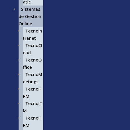
atic
Sistemas
de Gestión
Online
TecnoIn
tranet
TecnoCl
oud
TecnoO
ffice
TecnoM
eetings
TecnoH
RM
TecnoIT
M
TecnoH
RM