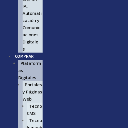
IA,
Automati
zación y
Comunic
aciones
Digitale
s
COMPRAR
Plataform
as
Digitales
Portales
y Páginas
Web
Tecno
CMS
Tecno
Inmueb