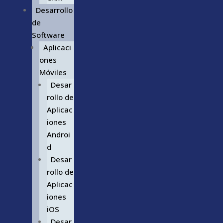
Desarrollo
de
Software
Aplicaci
ones
Móviles
Desar
rollo de
Aplicac
iones
Androi
d
Desar
rollo de
Aplicac
iones
iOS
Desar