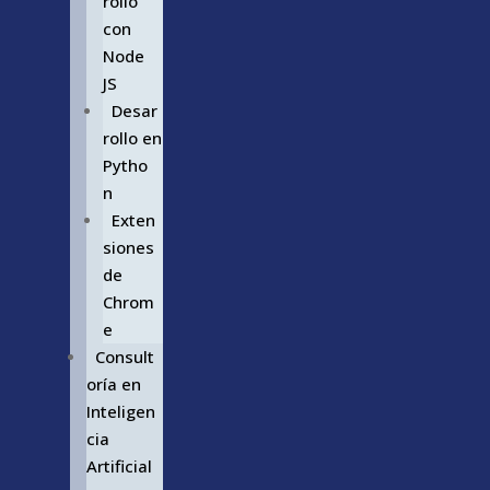
rollo
con
Node
JS
Desar
rollo en
Pytho
n
Exten
siones
de
Chrom
e
Consult
oría en
Inteligen
cia
Artificial