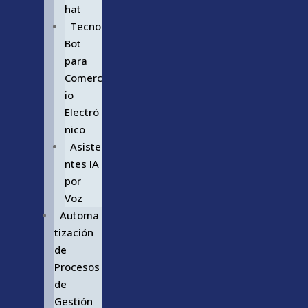
hat
Tecno
Bot
para
Comerc
io
Electró
nico
Asiste
ntes IA
por
Voz
Automa
tización
de
Procesos
de
Gestión