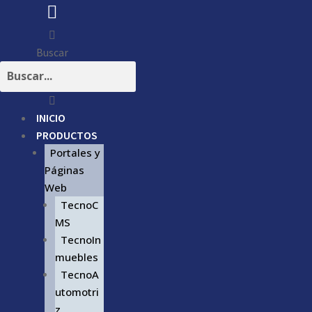
Buscar
INICIO
PRODUCTOS
Portales y
Páginas
Web
TecnoC
MS
TecnoIn
muebles
TecnoA
utomotri
z