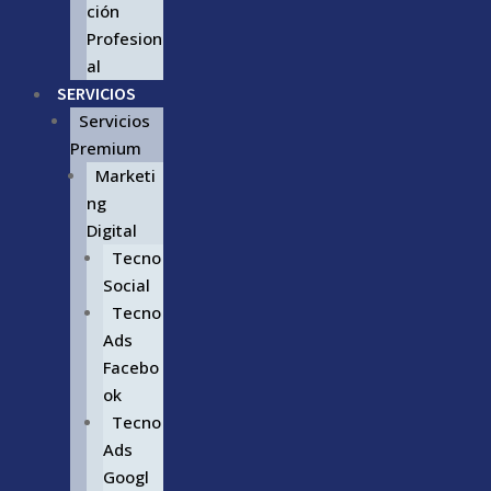
ción
Profesion
al
SERVICIOS
Servicios
Premium
Marketi
ng
Digital
Tecno
Social
Tecno
Ads
Facebo
ok
Tecno
Ads
Googl