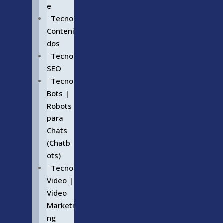
e
Tecno
Conteni
dos
Tecno
SEO
Tecno
Bots |
Robots
para
Chats
(Chatb
ots)
Tecno
Video |
Video
Marketi
ng