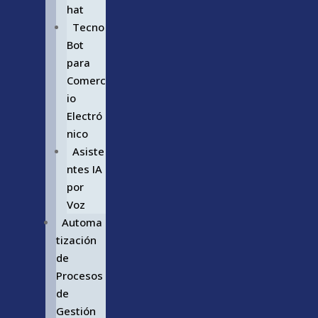
hat
Tecno
Bot
para
Comerc
io
Electró
nico
Asiste
ntes IA
por
Voz
Automa
tización
de
Procesos
de
Gestión