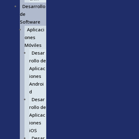
Desarrollo
de
Software
Aplicaci
ones
Móviles
Desar
rollo de
Aplicac
iones
Androi
d
Desar
rollo de
Aplicac
iones
iOS
Desar