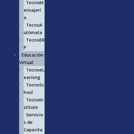
TecnoM
ensajerí
a
TecnoA
utómata
TecnoER
P
Educación
Virtual
TecnoeL
earning
TecnoSc
hool
TecnoIn
stitute
Servicio
s de
Capacita