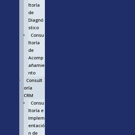
ltoría
de
Diagnó
stico
Consu
ltoría
de
Acomp
añamie
nto
Consult
oría
CRM
Consu
ltoría e
Implem
entació
n de