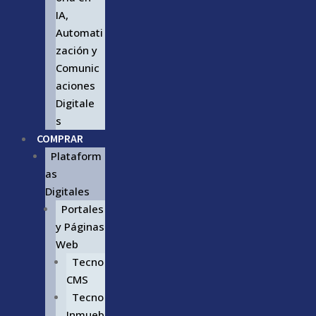
IA,
Automati
zación y
Comunic
aciones
Digitale
s
COMPRAR
Plataform
as
Digitales
Portales
y Páginas
Web
Tecno
CMS
Tecno
Inmueb