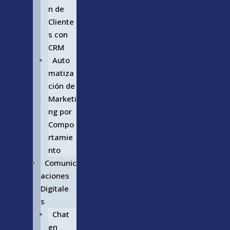
n de
Cliente
s con
CRM
Auto
matiza
ción de
Marketi
ng por
Compo
rtamie
nto
Comunic
aciones
Digitale
s
Chat
en