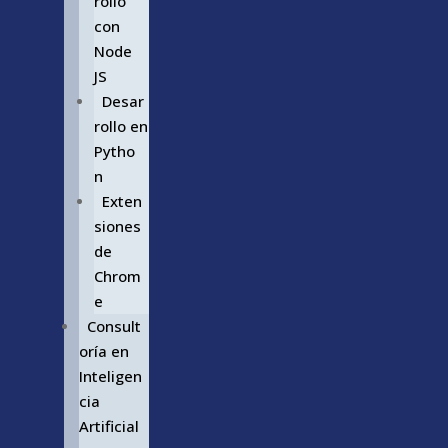
rollo
con
Node
JS
Desar
rollo en
Pytho
n
Exten
siones
de
Chrom
e
Consult
oría en
Inteligen
cia
Artificial