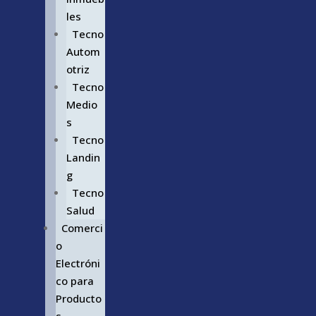
les
Tecno
Autom
otriz
Tecno
Medio
s
Tecno
Landin
g
Tecno
Salud
Comerci
o
Electróni
co para
Producto