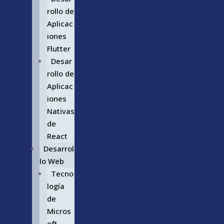
rollo de
Aplicac
iones
Flutter
Desar
rollo de
Aplicac
iones
Nativas
de
React
Desarrol
lo Web
Tecno
logía
de
Micros
oft