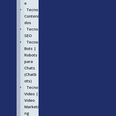
e
Tecno
Conteni
dos
Tecno
SEO
Tecno
Bots |
Robots
para
Chats
(Chatb
ots)
Tecno
Video |
Video
Marketi
ng