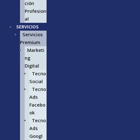
ción
Profesion
al
SERVICIOS
Servicios
Premium
Marketi
ng
Digital
Tecno
Social
Tecno
Ads
Facebo
ok
Tecno
Ads
Googl