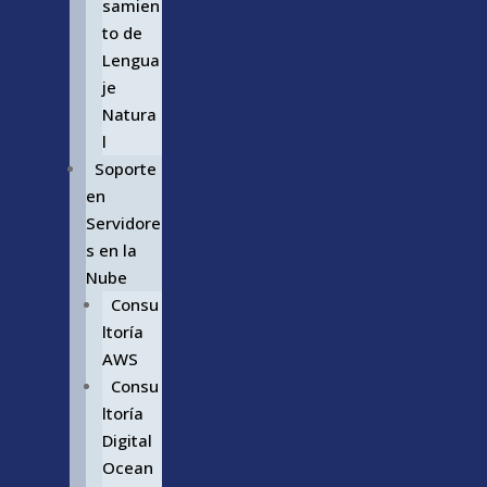
samien
to de
Lengua
je
Natura
l
Soporte
en
Servidore
s en la
Nube
Consu
ltoría
AWS
Consu
ltoría
Digital
Ocean