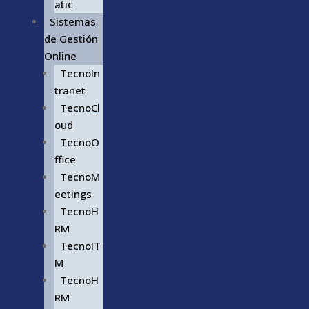
atic
Sistemas
de Gestión
Online
TecnoIn
tranet
TecnoCl
oud
TecnoO
ffice
TecnoM
eetings
TecnoH
RM
TecnoIT
M
TecnoH
RM