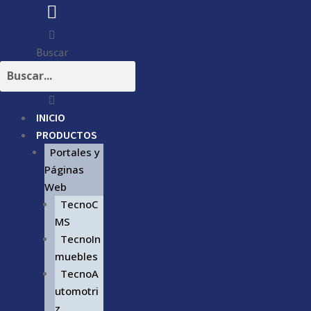
Buscar
INICIO
PRODUCTOS
Portales y
Páginas
Web
TecnoC
MS
TecnoIn
muebles
TecnoA
utomotri
z