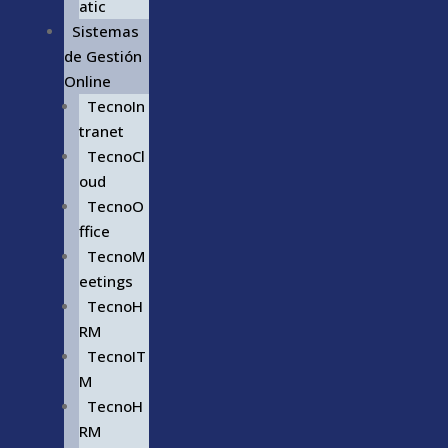
atic
Sistemas
de Gestión
Online
TecnoIn
tranet
TecnoCl
oud
TecnoO
ffice
TecnoM
eetings
TecnoH
RM
TecnoIT
M
TecnoH
RM