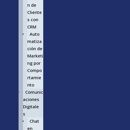
n de
Cliente
s con
CRM
Auto
matiza
ción de
Marketi
ng por
Compo
rtamie
nto
Comunic
aciones
Digitale
s
Chat
en