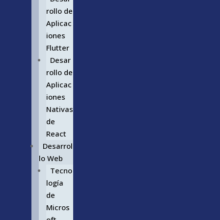
rollo de
Aplicac
iones
Flutter
Desar
rollo de
Aplicac
iones
Nativas
de
React
Desarrol
lo Web
Tecno
logía
de
Micros
oft