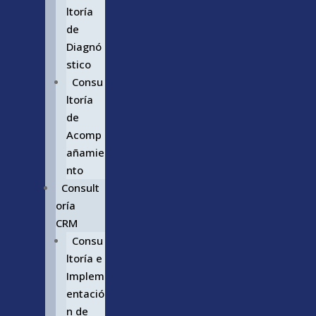
ltoría
de
Diagnó
stico
Consu
ltoría
de
Acomp
añamie
nto
Consult
oría
CRM
Consu
ltoría e
Implem
entació
n de