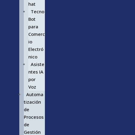
hat
Tecno
Bot
para
Comerc
io
Electró
nico
Asiste
ntes IA
por
Voz
Automa
tización
de
Procesos
de
Gestión