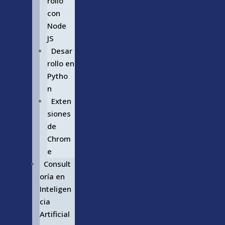
rollo
con
Node
JS
Desar
rollo en
Pytho
n
Exten
siones
de
Chrom
e
Consult
oría en
Inteligen
cia
Artificial