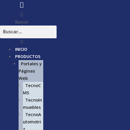
Buscar
INICIO
PRODUCTOS
Portales y
Páginas
Web
TecnoC
MS
TecnoIn
muebles
TecnoA
utomotri
z