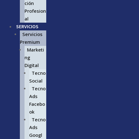
ción
Profesion
al
SERVICIOS
Servicios
Premium
Marketi
ng
Digital
Tecno
Social
Tecno
Ads
Facebo
ok
Tecno
Ads
Googl