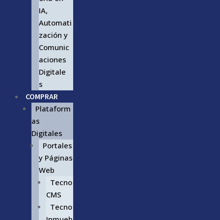
IA,
Automati
zación y
Comunic
aciones
Digitale
s
COMPRAR
Plataform
as
Digitales
Portales
y Páginas
Web
Tecno
CMS
Tecno
Inmueb