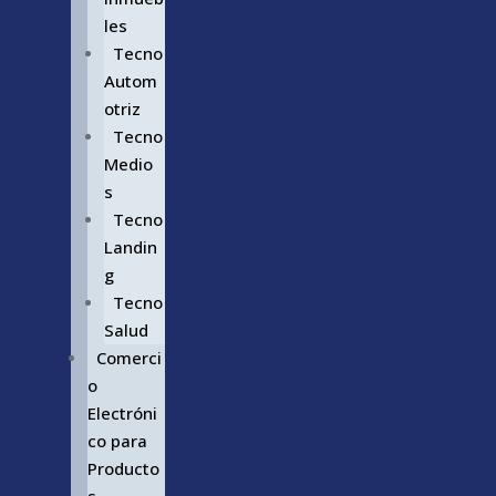
les
Tecno
Autom
otriz
Tecno
Medio
s
Tecno
Landin
g
Tecno
Salud
Comerci
o
Electróni
co para
Producto