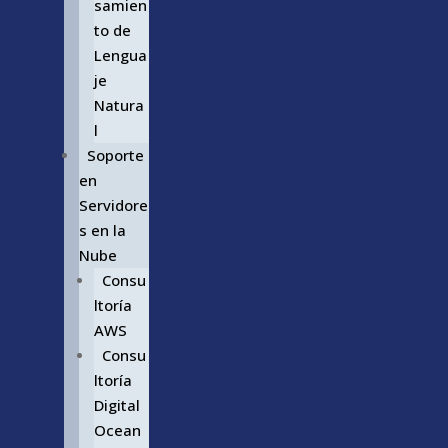
samien
to de
Lengua
je
Natura
l
Soporte
en
Servidore
s en la
Nube
Consu
ltoría
AWS
Consu
ltoría
Digital
Ocean