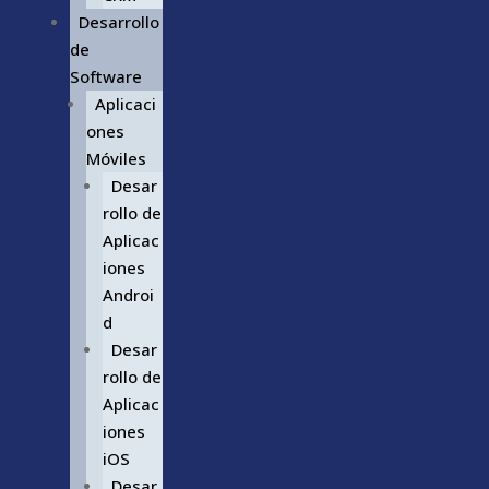
Desarrollo
de
Software
Aplicaci
ones
Móviles
Desar
rollo de
Aplicac
iones
Androi
d
Desar
rollo de
Aplicac
iones
iOS
Desar