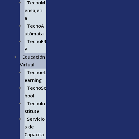
TecnoM
ensajerí
a
TecnoA
utómata
TecnoER
P
Educación
Virtual
TecnoeL
earning
TecnoSc
hool
TecnoIn
stitute
Servicio
s de
Capacita