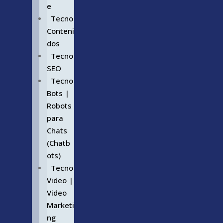
e
Tecno
Conteni
dos
Tecno
SEO
Tecno
Bots |
Robots
para
Chats
(Chatb
ots)
Tecno
Video |
Video
Marketi
ng