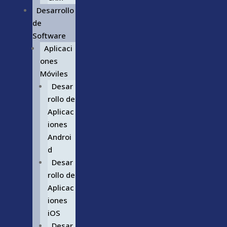
Desarrollo
de
Software
Aplicaci
ones
Móviles
Desar
rollo de
Aplicac
iones
Androi
d
Desar
rollo de
Aplicac
iones
iOS
Desar