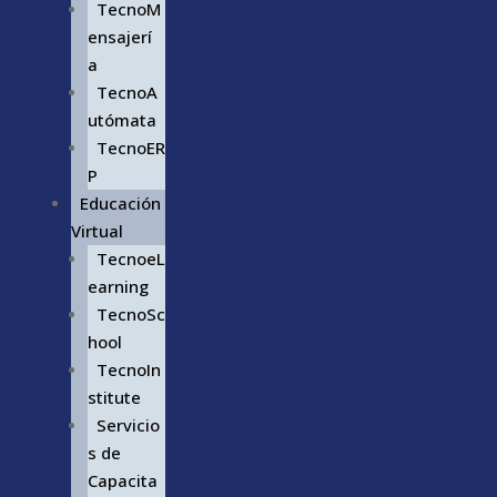
TecnoM
ensajerí
a
TecnoA
utómata
TecnoER
P
Educación
Virtual
TecnoeL
earning
TecnoSc
hool
TecnoIn
stitute
Servicio
s de
Capacita