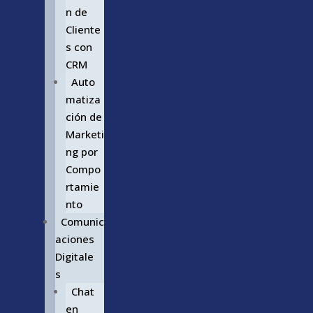
n de
Cliente
s con
CRM
Auto
matiza
ción de
Marketi
ng por
Compo
rtamie
nto
Comunic
aciones
Digitale
s
Chat
en