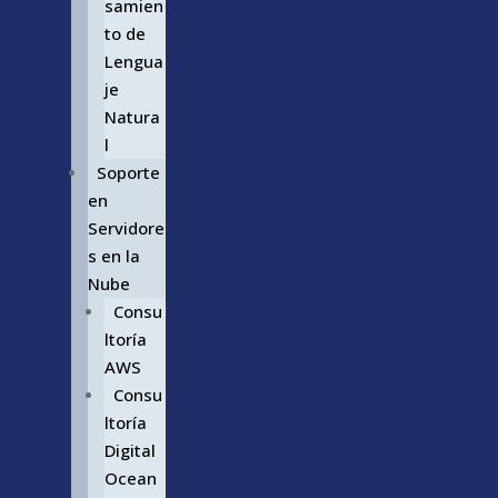
samien
to de
Lengua
je
Natura
l
Soporte
en
Servidore
s en la
Nube
Consu
ltoría
AWS
Consu
ltoría
Digital
Ocean