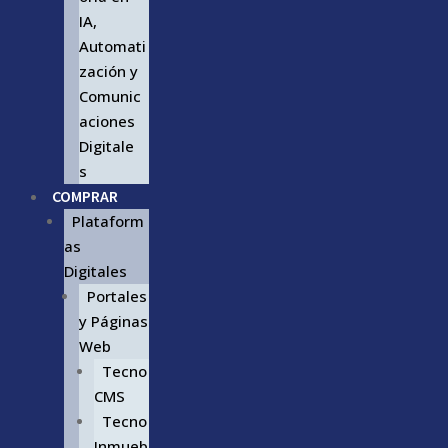
IA,
Automati
zación y
Comunic
aciones
Digitale
s
COMPRAR
Plataform
as
Digitales
Portales
y Páginas
Web
Tecno
CMS
Tecno
Inmueb