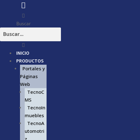
Buscar
INICIO
PRODUCTOS
Portales y
Páginas
Web
TecnoC
MS
TecnoIn
muebles
TecnoA
utomotri
z