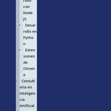
rollo
con
Node
JS
Desar
rollo en
Pytho
n
Exten
siones
de
Chrom
e
Consult
oría en
Inteligen
cia
Artificial