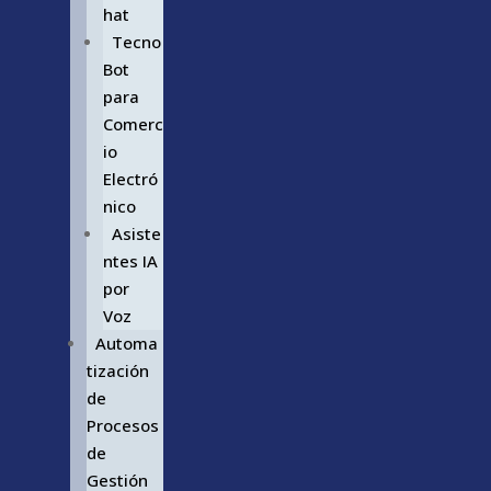
hat
Tecno
Bot
para
Comerc
io
Electró
nico
Asiste
ntes IA
por
Voz
Automa
tización
de
Procesos
de
Gestión