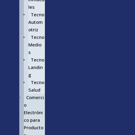
les
Tecno
Autom
otriz
Tecno
Medio
s
Tecno
Landin
g
Tecno
Salud
Comerci
o
Electróni
co para
Producto