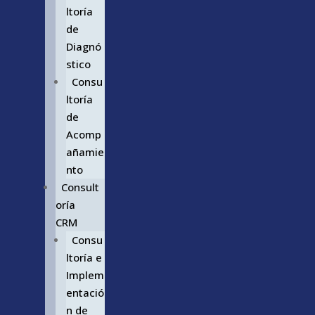
ltoría
de
Diagnó
stico
Consu
ltoría
de
Acomp
añamie
nto
Consult
oría
CRM
Consu
ltoría e
Implem
entació
n de