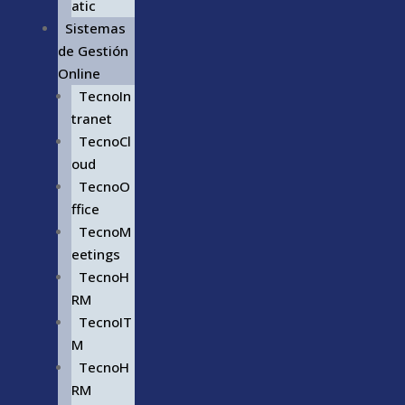
atic
Sistemas
de Gestión
Online
TecnoIn
tranet
TecnoCl
oud
TecnoO
ffice
TecnoM
eetings
TecnoH
RM
TecnoIT
M
TecnoH
RM