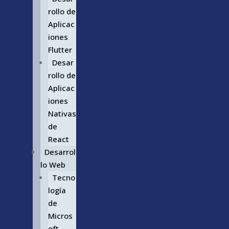
rollo de
Aplicac
iones
Flutter
Desar
rollo de
Aplicac
iones
Nativas
de
React
Desarrol
lo Web
Tecno
logía
de
Micros
oft