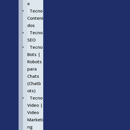
e
Tecno
Conteni
dos
Tecno
SEO
Tecno
Bots |
Robots
para
Chats
(Chatb
ots)
Tecno
Video |
Video
Marketi
ng