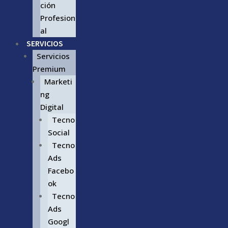
ción
Profesion
al
SERVICIOS
Servicios
Premium
Marketi
ng
Digital
Tecno
Social
Tecno
Ads
Facebo
ok
Tecno
Ads
Googl