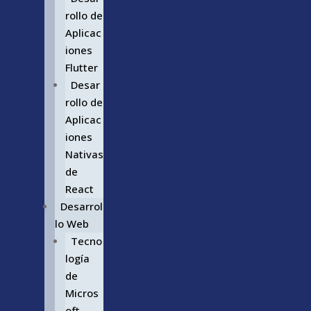
rollo de
Aplicac
iones
Flutter
Desar
rollo de
Aplicac
iones
Nativas
de
React
Desarrol
lo Web
Tecno
logía
de
Micros
oft