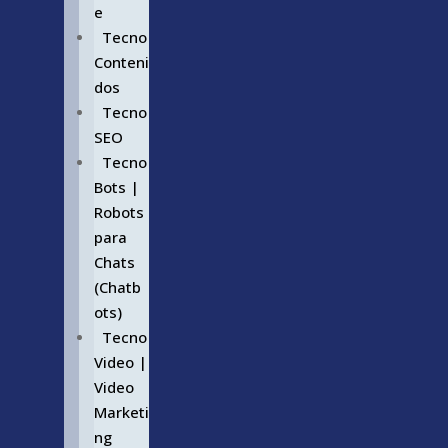
e
Tecno
Conteni
dos
Tecno
SEO
Tecno
Bots |
Robots
para
Chats
(Chatb
ots)
Tecno
Video |
Video
Marketi
ng