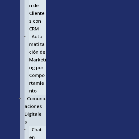
n de
Cliente
s con
CRM
Auto
matiza
ción de
Marketi
ng por
Compo
rtamie
nto
Comunic
aciones
Digitale
s
Chat
en