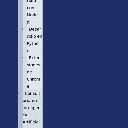
rollo
con
Node
JS
Desar
rollo en
Pytho
n
Exten
siones
de
Chrom
e
Consult
oría en
Inteligen
cia
Artificial