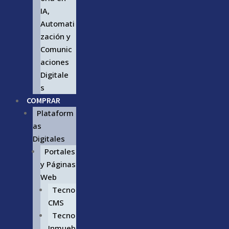
IA,
Automati
zación y
Comunic
aciones
Digitale
s
COMPRAR
Plataform
as
Digitales
Portales
y Páginas
Web
Tecno
CMS
Tecno
Inmueb