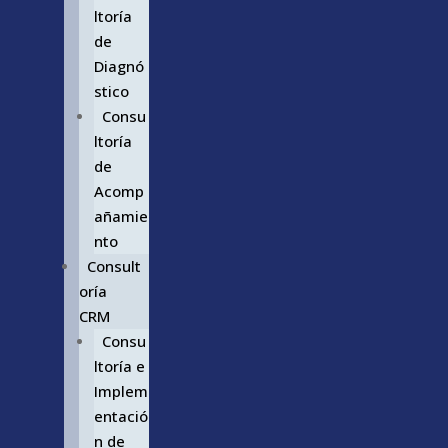
ltoría
de
Diagnó
stico
Consu
ltoría
de
Acomp
añamie
nto
Consult
oría
CRM
Consu
ltoría e
Implem
entació
n de