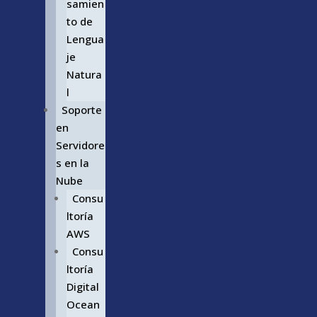
samien
to de
Lengua
je
Natura
l
Soporte
en
Servidore
s en la
Nube
Consu
ltoría
AWS
Consu
ltoría
Digital
Ocean