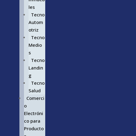
les
Tecno
Autom
otriz
Tecno
Medio
s
Tecno
Landin
g
Tecno
Salud
Comerci
o
Electróni
co para
Producto