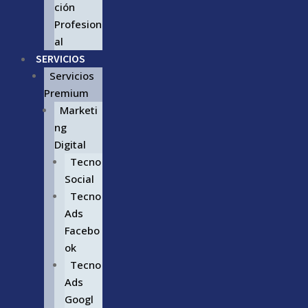
ción
Profesion
al
SERVICIOS
Servicios
Premium
Marketi
ng
Digital
Tecno
Social
Tecno
Ads
Facebo
ok
Tecno
Ads
Googl