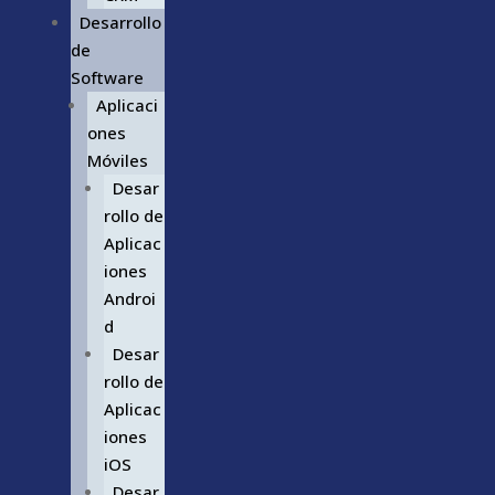
Desarrollo
de
Software
Aplicaci
ones
Móviles
Desar
rollo de
Aplicac
iones
Androi
d
Desar
rollo de
Aplicac
iones
iOS
Desar