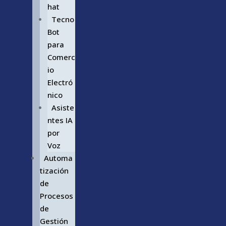
hat
Tecno
Bot
para
Comerc
io
Electró
nico
Asiste
ntes IA
por
Voz
Automa
tización
de
Procesos
de
Gestión