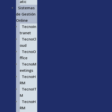
atic
Sistemas
de Gestión
Online
TecnoIn
tranet
TecnoCl
oud
TecnoO
ffice
TecnoM
eetings
TecnoH
RM
TecnoIT
M
TecnoH
RM