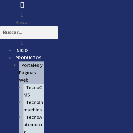
Buscar
INICIO
PRODUCTOS
Portales y
Páginas
Web
TecnoC
MS
TecnoIn
muebles
TecnoA
utomotri
z