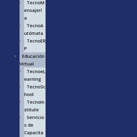
TecnoM
ensajerí
a
TecnoA
utómata
TecnoER
P
Educación
Virtual
TecnoeL
earning
TecnoSc
hool
TecnoIn
stitute
Servicio
s de
Capacita