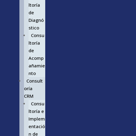
ltoría
de
Diagnó
stico
Consu
ltoría
de
Acomp
añamie
nto
Consult
oría
CRM
Consu
ltoría e
Implem
entació
n de