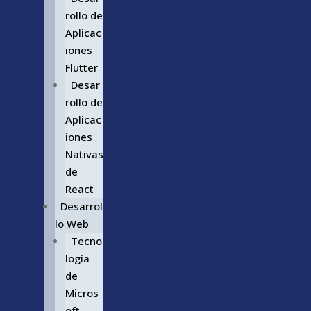
rollo de
Aplicac
iones
Flutter
Desar
rollo de
Aplicac
iones
Nativas
de
React
Desarrol
lo Web
Tecno
logía
de
Micros
oft