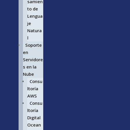
samien
to de
Lengua
je
Natura
l
Soporte
en
Servidore
s en la
Nube
Consu
ltoría
AWS
Consu
ltoría
Digital
Ocean