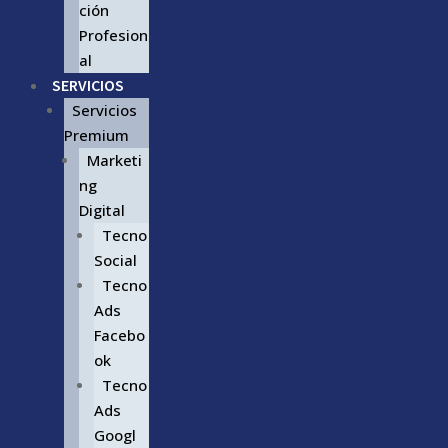
ción
Profesion
al
SERVICIOS
Servicios
Premium
Marketi
ng
Digital
Tecno
Social
Tecno
Ads
Facebo
ok
Tecno
Ads
Googl