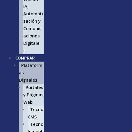
IA,
Automati
zación y
Comunic
aciones
Digitale
s
COMPRAR
Plataform
as
Digitales
Portales
y Páginas
Web
Tecno
CMS
Tecno
Inmueb