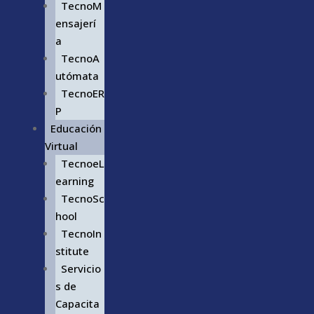
TecnoM
ensajerí
a
TecnoA
utómata
TecnoER
P
Educación
Virtual
TecnoeL
earning
TecnoSc
hool
TecnoIn
stitute
Servicio
s de
Capacita