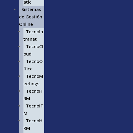
atic
Sistemas
de Gestión
Online
TecnoIn
tranet
TecnoCl
oud
TecnoO
ffice
TecnoM
eetings
TecnoH
RM
TecnoIT
M
TecnoH
RM