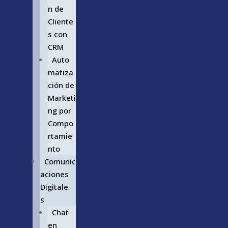
n de
Cliente
s con
CRM
Auto
matiza
ción de
Marketi
ng por
Compo
rtamie
nto
Comunic
aciones
Digitale
s
Chat
en