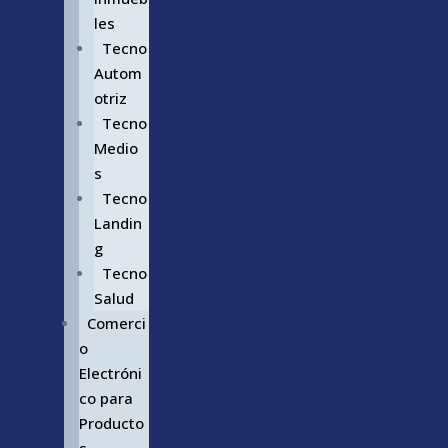
les
Tecno
Autom
otriz
Tecno
Medio
s
Tecno
Landin
g
Tecno
Salud
Comerci
o
Electróni
co para
Producto