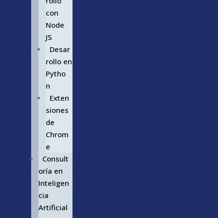
rollo
con
Node
JS
Desar
rollo en
Pytho
n
Exten
siones
de
Chrom
e
Consult
oría en
Inteligen
cia
Artificial