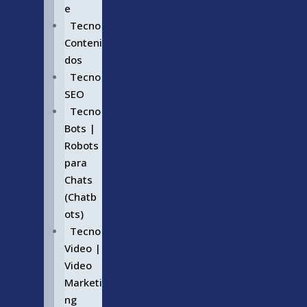
e
Tecno
Conteni
dos
Tecno
SEO
Tecno
Bots |
Robots
para
Chats
(Chatb
ots)
Tecno
Video |
Video
Marketi
ng