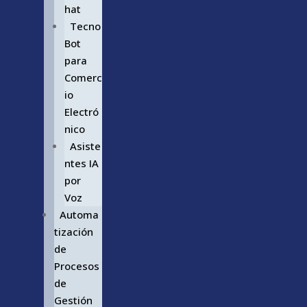
hat
Tecno
Bot
para
Comerc
io
Electró
nico
Asiste
ntes IA
por
Voz
Automa
tización
de
Procesos
de
Gestión