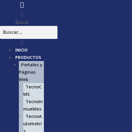
Buscar
INICIO
PRODUCTOS
Portales y
Páginas
Web
TecnoC
MS
TecnoIn
muebles
TecnoA
utomotri
z