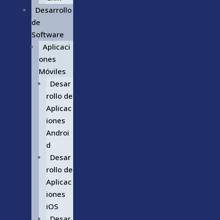
Desarrollo
de
Software
Aplicaci
ones
Móviles
Desar
rollo de
Aplicac
iones
Androi
d
Desar
rollo de
Aplicac
iones
iOS
Desar