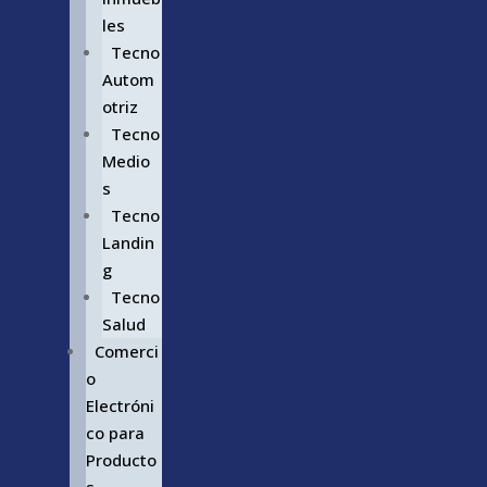
les
Tecno
Autom
otriz
Tecno
Medio
s
Tecno
Landin
g
Tecno
Salud
Comerci
o
Electróni
co para
Producto