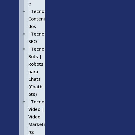
e
Tecno
Conteni
dos
Tecno
SEO
Tecno
Bots |
Robots
para
Chats
(Chatb
ots)
Tecno
Video |
Video
Marketi
ng