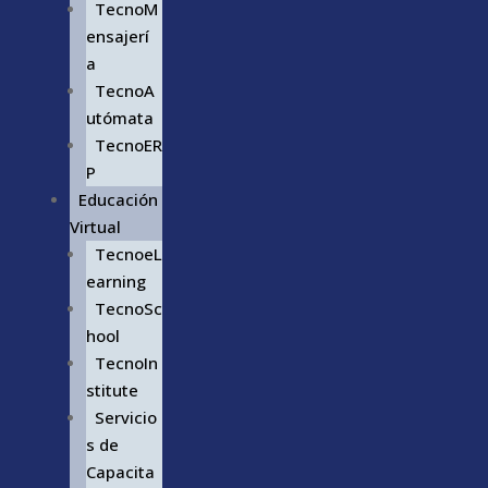
TecnoM
ensajerí
a
TecnoA
utómata
TecnoER
P
Educación
Virtual
TecnoeL
earning
TecnoSc
hool
TecnoIn
stitute
Servicio
s de
Capacita