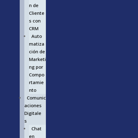
n de
Cliente
s con
CRM
Auto
matiza
ción de
Marketi
ng por
Compo
rtamie
nto
Comunic
aciones
Digitale
s
Chat
en