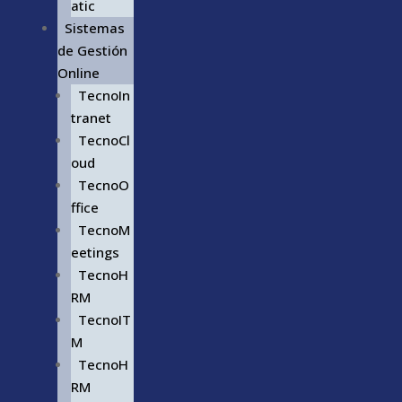
atic
Sistemas
de Gestión
Online
TecnoIn
tranet
TecnoCl
oud
TecnoO
ffice
TecnoM
eetings
TecnoH
RM
TecnoIT
M
TecnoH
RM