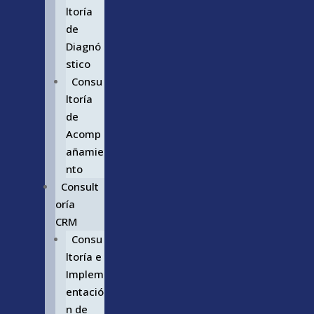
ltoría
de
Diagnó
stico
Consu
ltoría
de
Acomp
añamie
nto
Consult
oría
CRM
Consu
ltoría e
Implem
entació
n de