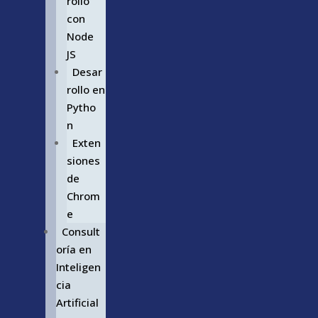
rollo
con
Node
JS
Desar
rollo en
Pytho
n
Exten
siones
de
Chrom
e
Consult
oría en
Inteligen
cia
Artificial