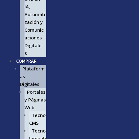
IA,
Automati
zación y
Comunic
aciones
Digitale
s
COMPRAR
Plataform
as
Digitales
Portales
y Páginas
Web
Tecno
CMS
Tecno
Inmueb