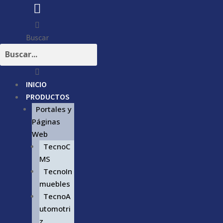
Buscar
INICIO
PRODUCTOS
Portales y
Páginas
Web
TecnoC
MS
TecnoIn
muebles
TecnoA
utomotri
z