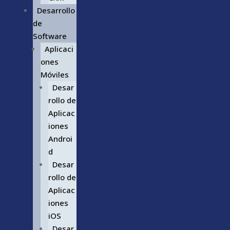
Desarrollo
de
Software
Aplicaci
ones
Móviles
Desar
rollo de
Aplicac
iones
Androi
d
Desar
rollo de
Aplicac
iones
iOS
Desar