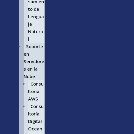
samien
to de
Lengua
je
Natura
l
Soporte
en
Servidore
s en la
Nube
Consu
ltoría
AWS
Consu
ltoría
Digital
Ocean