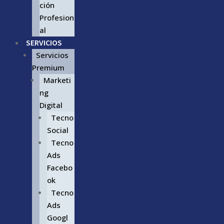
ción
Profesion
al
SERVICIOS
Servicios
Premium
Marketi
ng
Digital
Tecno
Social
Tecno
Ads
Facebo
ok
Tecno
Ads
Googl