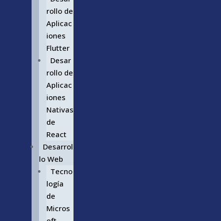
rollo de
Aplicac
iones
Flutter
Desar
rollo de
Aplicac
iones
Nativas
de
React
Desarrol
lo Web
Tecno
logía
de
Micros
oft