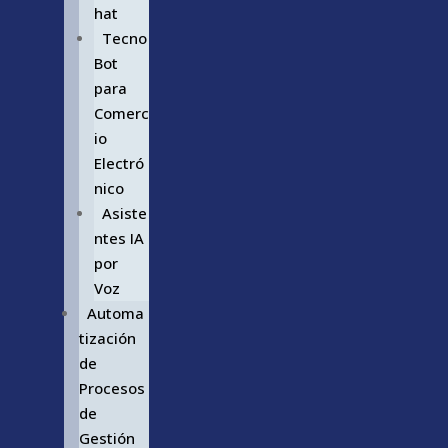
hat
Tecno
Bot
para
Comerc
io
Electró
nico
Asiste
ntes IA
por
Voz
Automa
tización
de
Procesos
de
Gestión