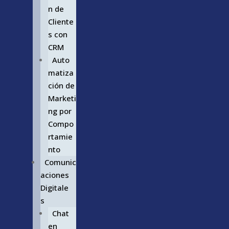
n de
Cliente
s con
CRM
Auto
matiza
ción de
Marketi
ng por
Compo
rtamie
nto
Comunic
aciones
Digitale
s
Chat
en