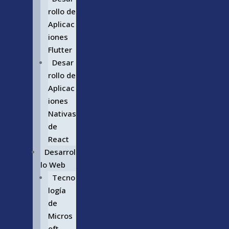
rollo de
Aplicac
iones
Flutter
Desar
rollo de
Aplicac
iones
Nativas
de
React
Desarrol
lo Web
Tecno
logía
de
Micros
oft