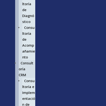
ltoría
de
Diagnó
stico
Consu
ltoría
de
Acomp
añamie
nto
Consult
oría
CRM
Consu
ltoría e
Implem
entació
n de