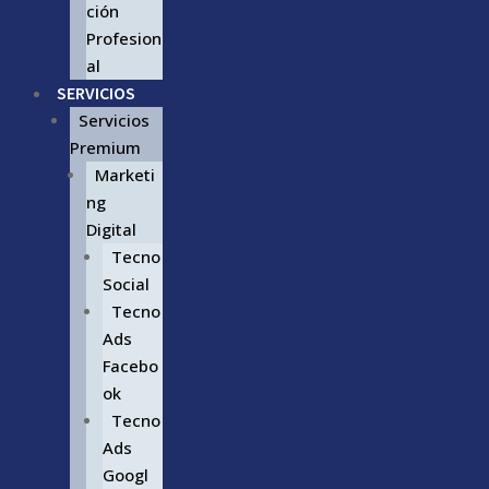
ción
Profesion
al
SERVICIOS
Servicios
Premium
Marketi
ng
Digital
Tecno
Social
Tecno
Ads
Facebo
ok
Tecno
Ads
Googl