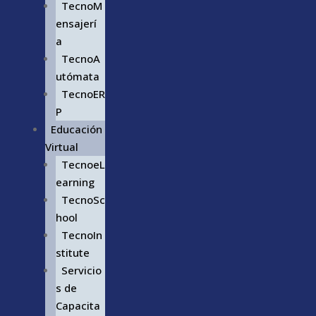
TecnoM
ensajerí
a
TecnoA
utómata
TecnoER
P
Educación
Virtual
TecnoeL
earning
TecnoSc
hool
TecnoIn
stitute
Servicio
s de
Capacita