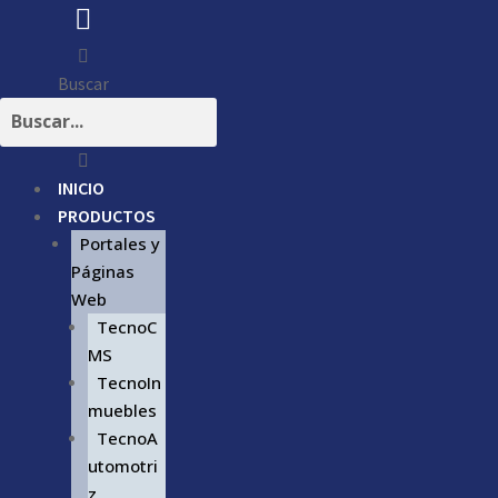
Buscar
INICIO
PRODUCTOS
Portales y
Páginas
Web
TecnoC
MS
TecnoIn
muebles
TecnoA
utomotri
z