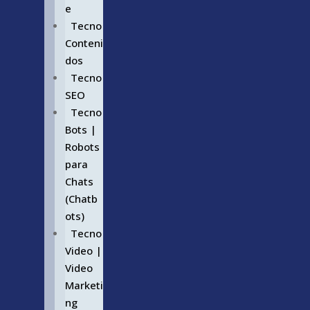
e
Tecno
Conteni
dos
Tecno
SEO
Tecno
Bots |
Robots
para
Chats
(Chatb
ots)
Tecno
Video |
Video
Marketi
ng