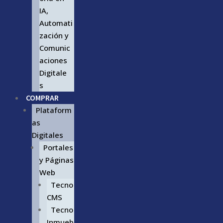
IA,
Automati
zación y
Comunic
aciones
Digitale
s
COMPRAR
Plataform
as
Digitales
Portales
y Páginas
Web
Tecno
CMS
Tecno
Inmueb