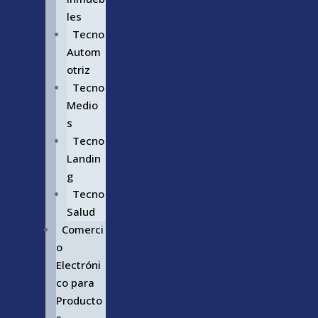
les
Tecno
Autom
otriz
Tecno
Medio
s
Tecno
Landin
g
Tecno
Salud
Comerci
o
Electróni
co para
Producto