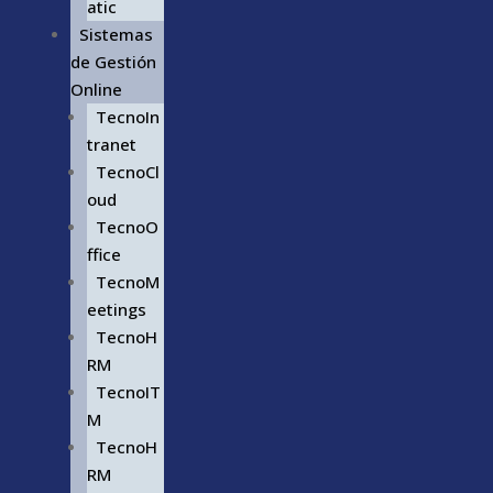
atic
Sistemas
de Gestión
Online
TecnoIn
tranet
TecnoCl
oud
TecnoO
ffice
TecnoM
eetings
TecnoH
RM
TecnoIT
M
TecnoH
RM