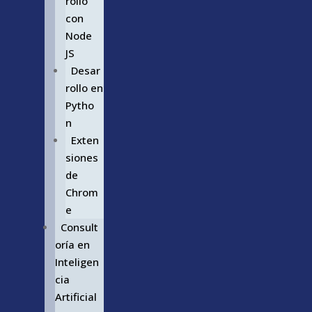
rollo
con
Node
JS
Desar
rollo en
Pytho
n
Exten
siones
de
Chrom
e
Consult
oría en
Inteligen
cia
Artificial