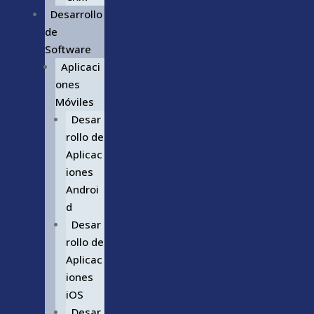
Desarrollo
de
Software
Aplicaci
ones
Móviles
Desar
rollo de
Aplicac
iones
Androi
d
Desar
rollo de
Aplicac
iones
iOS
Desar