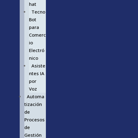
hat
Tecno
Bot
para
Comerc
io
Electró
nico
Asiste
ntes IA
por
Voz
Automa
tización
de
Procesos
de
Gestión