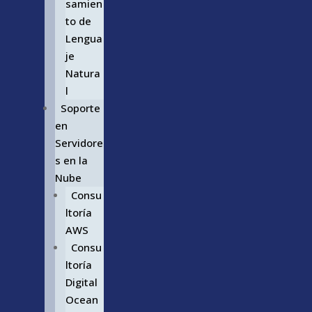
samien
to de
Lengua
je
Natura
l
Soporte
en
Servidore
s en la
Nube
Consu
ltoría
AWS
Consu
ltoría
Digital
Ocean