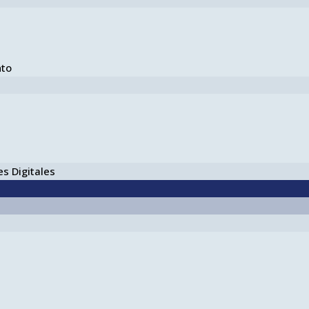
nto
s Digitales