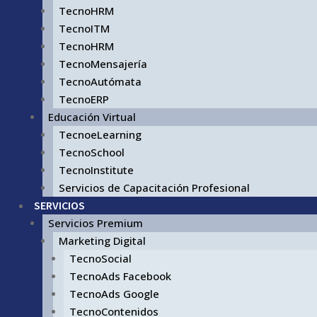
TecnoHRM
TecnoITM
TecnoHRM
TecnoMensajería
TecnoAutómata
TecnoERP
Educación Virtual
TecnoeLearning
TecnoSchool
TecnoInstitute
Servicios de Capacitación Profesional
SERVICIOS
Servicios Premium
Marketing Digital
TecnoSocial
TecnoAds Facebook
TecnoAds Google
TecnoContenidos