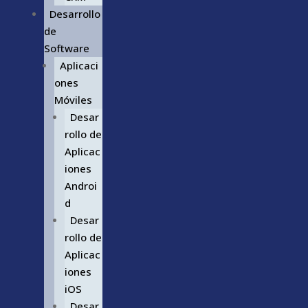
Desarrollo
de
Software
Aplicaci
ones
Móviles
Desar
rollo de
Aplicac
iones
Androi
d
Desar
rollo de
Aplicac
iones
iOS
Desar