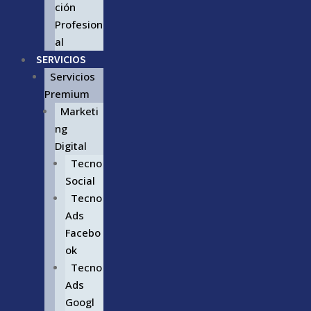
ción
Profesion
al
SERVICIOS
Servicios
Premium
Marketi
ng
Digital
Tecno
Social
Tecno
Ads
Facebo
ok
Tecno
Ads
Googl