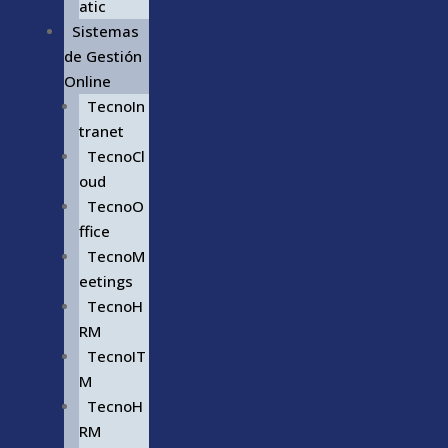
atic
Sistemas
de Gestión
Online
TecnoIn
tranet
TecnoCl
oud
TecnoO
ffice
TecnoM
eetings
TecnoH
RM
TecnoIT
M
TecnoH
RM