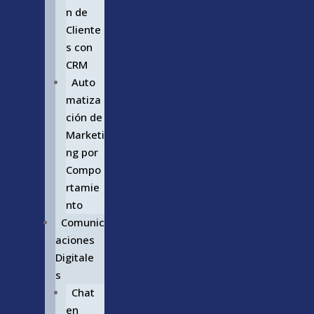
n de
Cliente
s con
CRM
Auto
matiza
ción de
Marketi
ng por
Compo
rtamie
nto
Comunic
aciones
Digitale
s
Chat
en