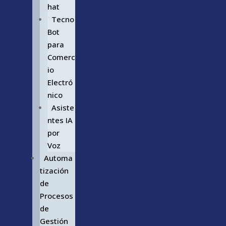
hat
Tecno
Bot
para
Comerc
io
Electró
nico
Asiste
ntes IA
por
Voz
Automa
tización
de
Procesos
de
Gestión