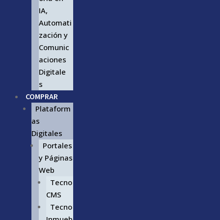
IA,
Automati
zación y
Comunic
aciones
Digitale
s
COMPRAR
Plataform
as
Digitales
Portales
y Páginas
Web
Tecno
CMS
Tecno
Inmueb