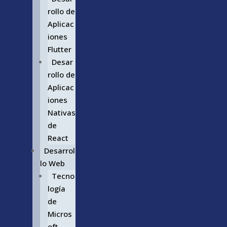
rollo de
Aplicac
iones
Flutter
Desar
rollo de
Aplicac
iones
Nativas
de
React
Desarrol
lo Web
Tecno
logía
de
Micros
oft