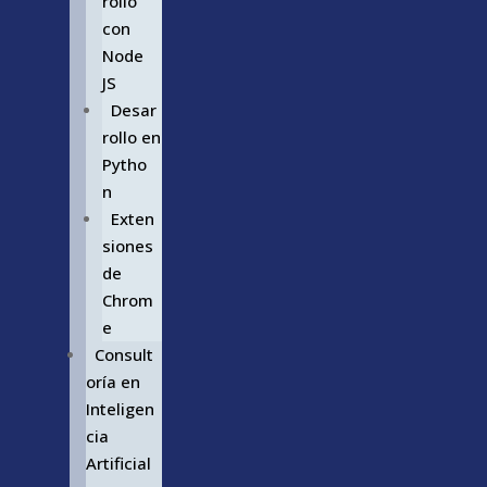
rollo
con
Node
JS
Desar
rollo en
Pytho
n
Exten
siones
de
Chrom
e
Consult
oría en
Inteligen
cia
Artificial