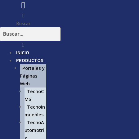
Buscar
INICIO
PRODUCTOS
Portales y
Páginas
Web
TecnoC
MS
TecnoIn
muebles
TecnoA
utomotri
z