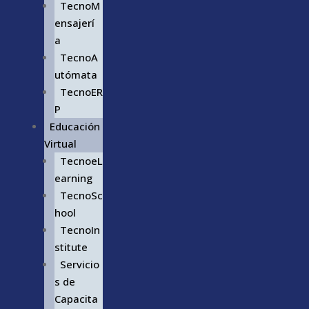
TecnoM
ensajerí
a
TecnoA
utómata
TecnoER
P
Educación
Virtual
TecnoeL
earning
TecnoSc
hool
TecnoIn
stitute
Servicio
s de
Capacita