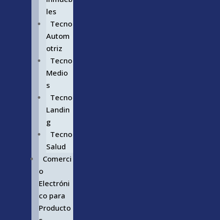
les
Tecno
Autom
otriz
Tecno
Medio
s
Tecno
Landin
g
Tecno
Salud
Comerci
o
Electróni
co para
Producto