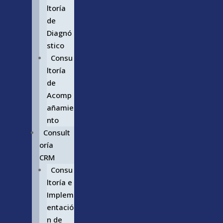
ltoría
de
Diagnó
stico
Consu
ltoría
de
Acomp
añamie
nto
Consult
oría
CRM
Consu
ltoría e
Implem
entació
n de