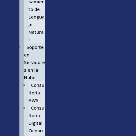
samien
to de
Lengua
je
Natura
l
Soporte
en
Servidore
s en la
Nube
Consu
ltoría
AWS
Consu
ltoría
Digital
Ocean