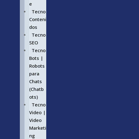
e
Tecno
Conteni
dos
Tecno
SEO
Tecno
Bots |
Robots
para
Chats
(Chatb
ots)
Tecno
Video |
Video
Marketi
ng