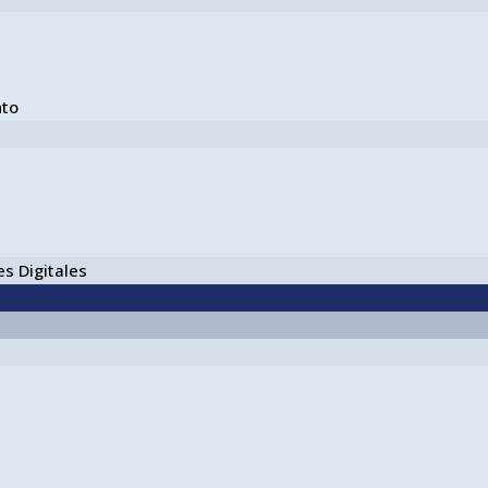
nto
s Digitales