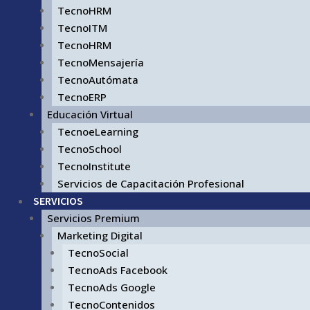
TecnoHRM
TecnoITM
TecnoHRM
TecnoMensajería
TecnoAutómata
TecnoERP
Educación Virtual
TecnoeLearning
TecnoSchool
TecnoInstitute
Servicios de Capacitación Profesional
SERVICIOS
Servicios Premium
Marketing Digital
TecnoSocial
TecnoAds Facebook
TecnoAds Google
TecnoContenidos