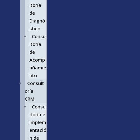
ltoría
de
Diagnó
stico
Consu
ltoría
de
Acomp
añamie
nto
Consult
oría
CRM
Consu
ltoría e
Implem
entació
n de