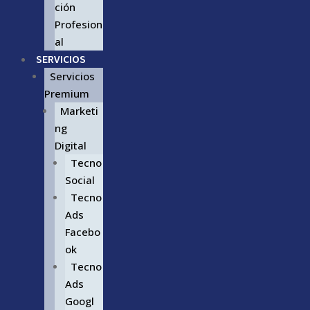
ción
Profesion
al
SERVICIOS
Servicios
Premium
Marketi
ng
Digital
Tecno
Social
Tecno
Ads
Facebo
ok
Tecno
Ads
Googl