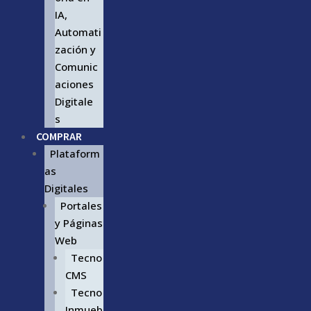
IA,
Automati
zación y
Comunic
aciones
Digitale
s
COMPRAR
Plataform
as
Digitales
Portales
y Páginas
Web
Tecno
CMS
Tecno
Inmueb