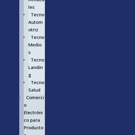
les
Tecno
Autom
otriz
Tecno
Medio
s
Tecno
Landin
g
Tecno
Salud
Comerci
o
Electróni
co para
Producto