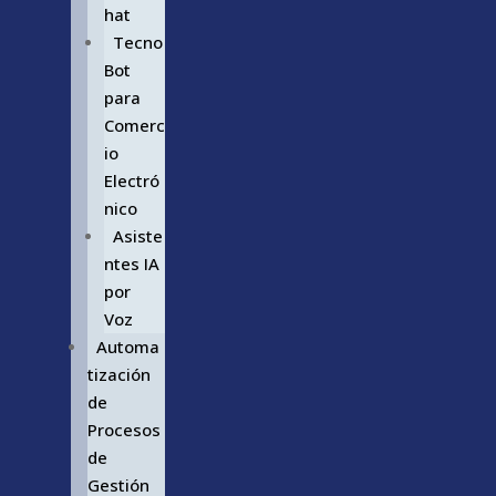
hat
Tecno
Bot
para
Comerc
io
Electró
nico
Asiste
ntes IA
por
Voz
Automa
tización
de
Procesos
de
Gestión