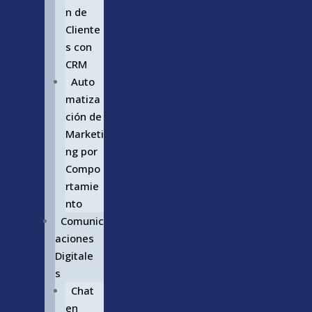
n de
Cliente
s con
CRM
Auto
matiza
ción de
Marketi
ng por
Compo
rtamie
nto
Comunic
aciones
Digitale
s
Chat
en