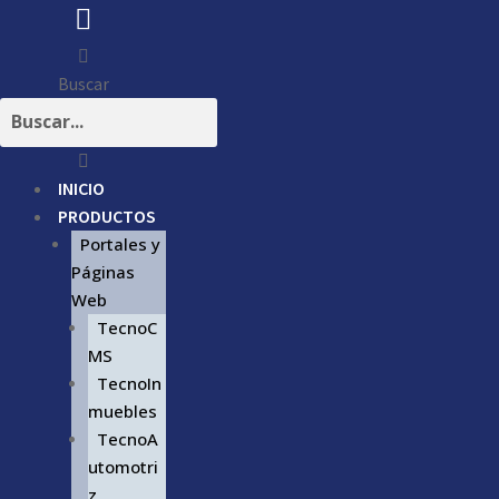
Buscar
INICIO
PRODUCTOS
Portales y
Páginas
Web
TecnoC
MS
TecnoIn
muebles
TecnoA
utomotri
z