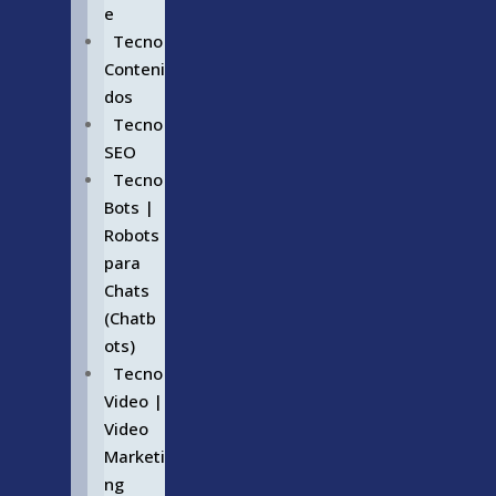
e
Tecno
Conteni
dos
Tecno
SEO
Tecno
Bots |
Robots
para
Chats
(Chatb
ots)
Tecno
Video |
Video
Marketi
ng