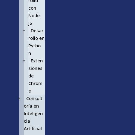
rollo
con
Node
JS
Desar
rollo en
Pytho
n
Exten
siones
de
Chrom
e
Consult
oría en
Inteligen
cia
Artificial