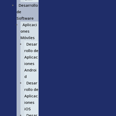
Desarrollo
de
Software
Aplicaci
ones
Móviles
Desar
rollo de
Aplicac
iones
Androi
d
Desar
rollo de
Aplicac
iones
iOS
Desar