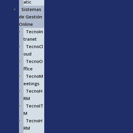
atic
Sistemas
de Gestión
Online
TecnoIn
tranet
TecnoCl
oud
TecnoO
ffice
TecnoM
eetings
TecnoH
RM
TecnoIT
M
TecnoH
RM