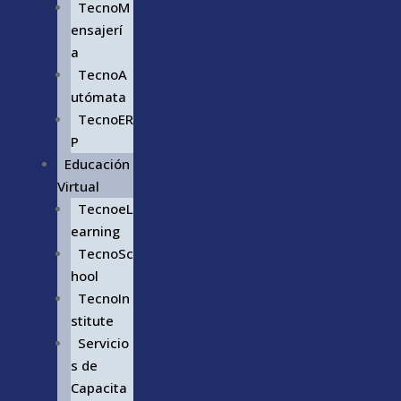
TecnoM
ensajerí
a
TecnoA
utómata
TecnoER
P
Educación
Virtual
TecnoeL
earning
TecnoSc
hool
TecnoIn
stitute
Servicio
s de
Capacita