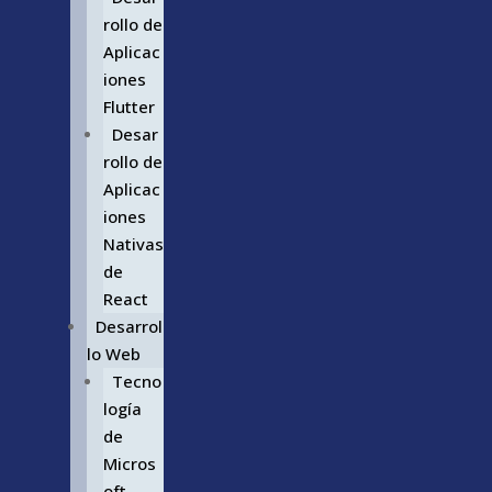
rollo de
Aplicac
iones
Flutter
Desar
rollo de
Aplicac
iones
Nativas
de
React
Desarrol
lo Web
Tecno
logía
de
Micros
oft