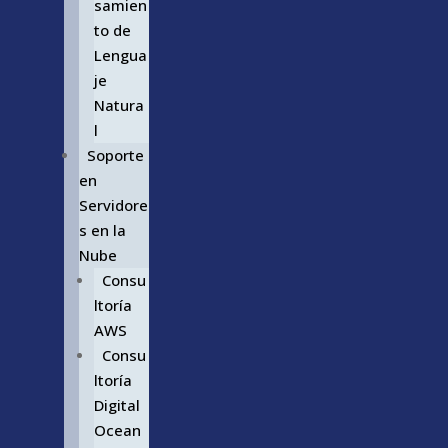
samien
to de
Lengua
je
Natura
l
Soporte
en
Servidore
s en la
Nube
Consu
ltoría
AWS
Consu
ltoría
Digital
Ocean