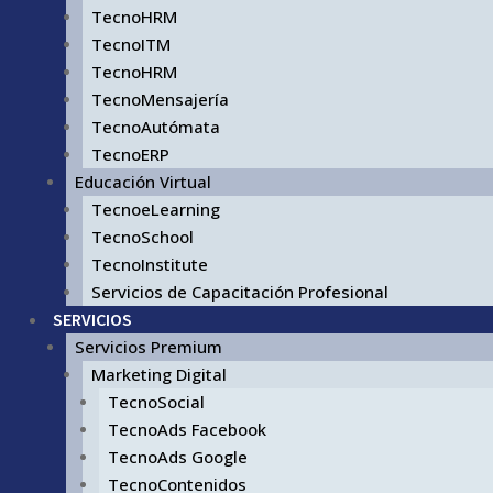
TecnoHRM
TecnoITM
TecnoHRM
TecnoMensajería
TecnoAutómata
TecnoERP
Educación Virtual
TecnoeLearning
TecnoSchool
TecnoInstitute
Servicios de Capacitación Profesional
SERVICIOS
Servicios Premium
Marketing Digital
TecnoSocial
TecnoAds Facebook
TecnoAds Google
TecnoContenidos