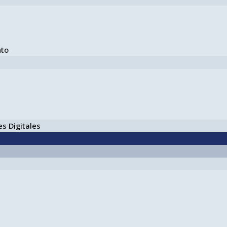
nto
s Digitales