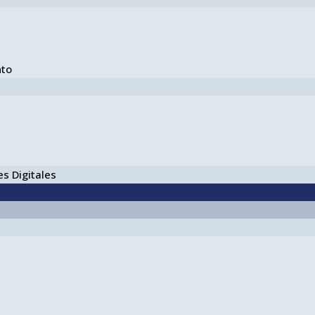
nto
s Digitales