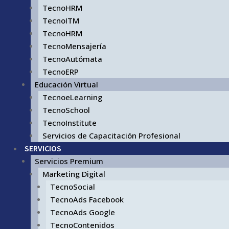
TecnoHRM
TecnoITM
TecnoHRM
TecnoMensajería
TecnoAutómata
TecnoERP
Educación Virtual
TecnoeLearning
TecnoSchool
TecnoInstitute
Servicios de Capacitación Profesional
SERVICIOS
Servicios Premium
Marketing Digital
TecnoSocial
TecnoAds Facebook
TecnoAds Google
TecnoContenidos