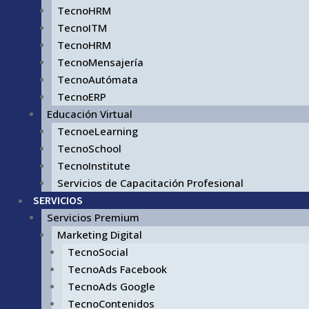
TecnoHRM
TecnoITM
TecnoHRM
TecnoMensajería
TecnoAutómata
TecnoERP
Educación Virtual
TecnoeLearning
TecnoSchool
TecnoInstitute
Servicios de Capacitación Profesional
SERVICIOS
Servicios Premium
Marketing Digital
TecnoSocial
TecnoAds Facebook
TecnoAds Google
TecnoContenidos