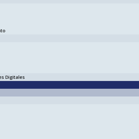
nto
s Digitales