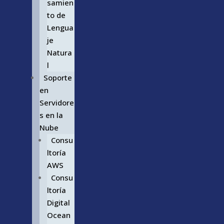
samien
to de
Lengua
je
Natura
l
Soporte
en
Servidore
s en la
Nube
Consu
ltoría
AWS
Consu
ltoría
Digital
Ocean