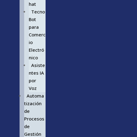
hat
Tecno
Bot
para
Comerc
io
Electró
nico
Asiste
ntes IA
por
Voz
Automa
tización
de
Procesos
de
Gestión