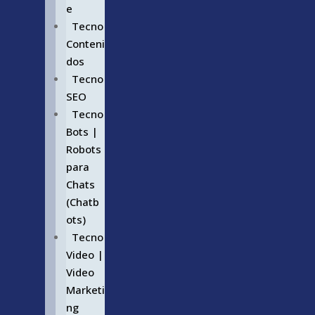
e
Tecno
Conteni
dos
Tecno
SEO
Tecno
Bots |
Robots
para
Chats
(Chatb
ots)
Tecno
Video |
Video
Marketi
ng