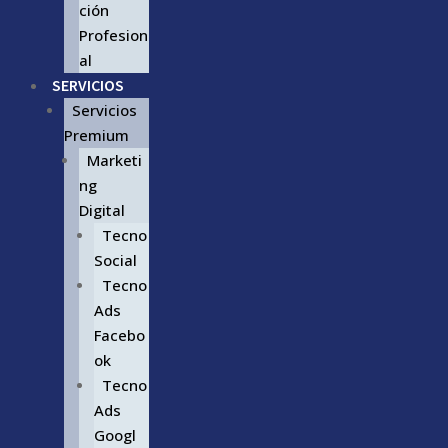
ción
Profesion
al
SERVICIOS
Servicios
Premium
Marketi
ng
Digital
Tecno
Social
Tecno
Ads
Facebo
ok
Tecno
Ads
Googl