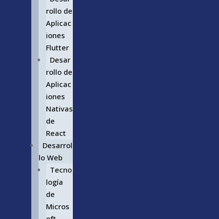
rollo de
Aplicac
iones
Flutter
Desar
rollo de
Aplicac
iones
Nativas
de
React
Desarrol
lo Web
Tecno
logía
de
Micros
oft