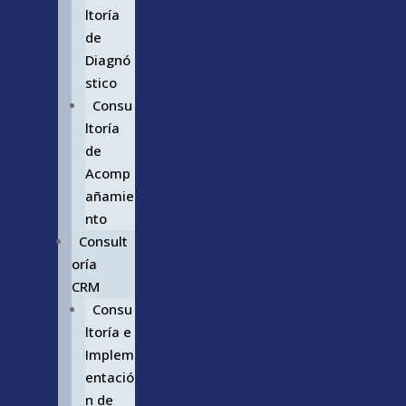
ltoría
de
Diagnó
stico
Consu
ltoría
de
Acomp
añamie
nto
Consult
oría
CRM
Consu
ltoría e
Implem
entació
n de