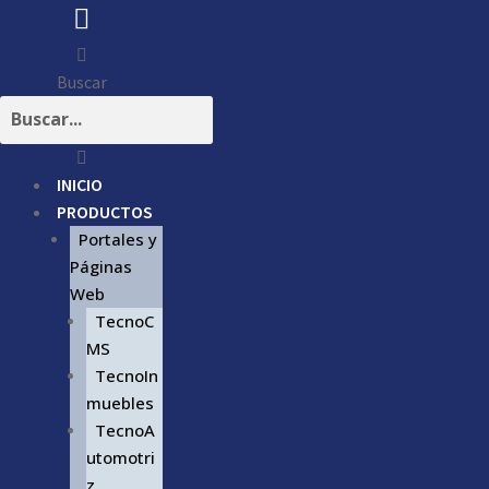
Buscar
INICIO
PRODUCTOS
Portales y
Páginas
Web
TecnoC
MS
TecnoIn
muebles
TecnoA
utomotri
z