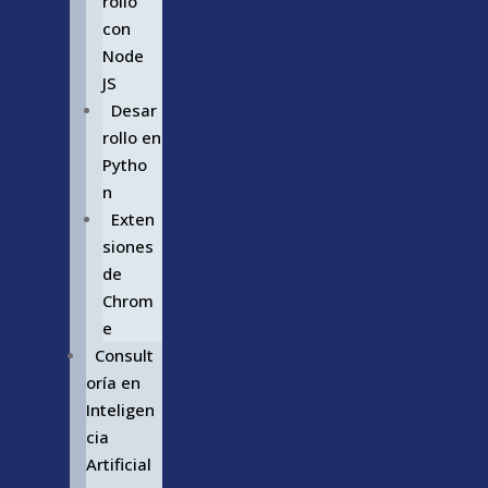
rollo
con
Node
JS
Desar
rollo en
Pytho
n
Exten
siones
de
Chrom
e
Consult
oría en
Inteligen
cia
Artificial