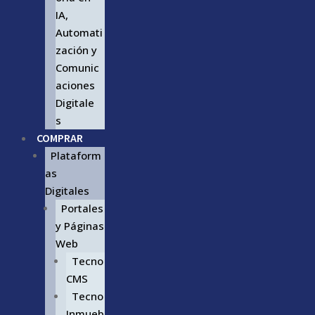
IA,
Automati
zación y
Comunic
aciones
Digitale
s
COMPRAR
Plataform
as
Digitales
Portales
y Páginas
Web
Tecno
CMS
Tecno
Inmueb