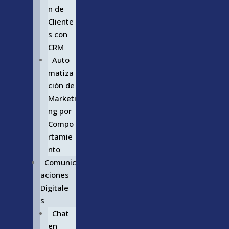
n de
Cliente
s con
CRM
Auto
matiza
ción de
Marketi
ng por
Compo
rtamie
nto
Comunic
aciones
Digitale
s
Chat
en