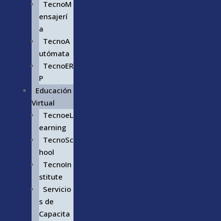
TecnoM
ensajerí
a
TecnoA
utómata
TecnoER
P
Educación
Virtual
TecnoeL
earning
TecnoSc
hool
TecnoIn
stitute
Servicio
s de
Capacita