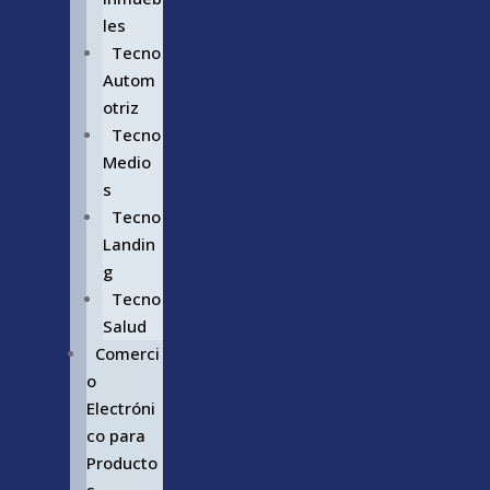
les
Tecno
Autom
otriz
Tecno
Medio
s
Tecno
Landin
g
Tecno
Salud
Comerci
o
Electróni
co para
Producto