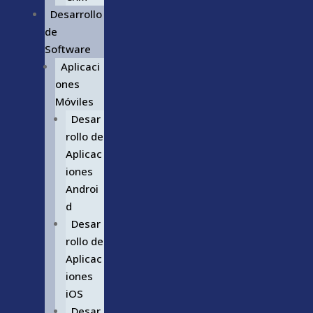
Desarrollo
de
Software
Aplicaci
ones
Móviles
Desar
rollo de
Aplicac
iones
Androi
d
Desar
rollo de
Aplicac
iones
iOS
Desar