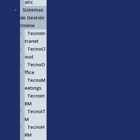
atic
Sistemas
de Gestión
Online
TecnoIn
tranet
TecnoCl
oud
TecnoO
ffice
TecnoM
eetings
TecnoH
RM
TecnoIT
M
TecnoH
RM