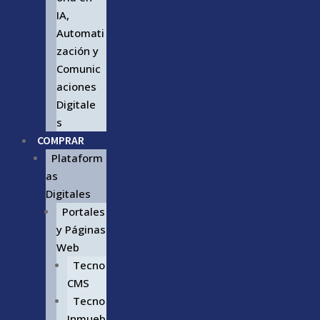
IA,
Automati
zación y
Comunic
aciones
Digitale
s
COMPRAR
Plataform
as
Digitales
Portales
y Páginas
Web
Tecno
CMS
Tecno
Inmueb