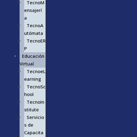
TecnoM
ensajerí
a
TecnoA
utómata
TecnoER
P
Educación
Virtual
TecnoeL
earning
TecnoSc
hool
TecnoIn
stitute
Servicio
s de
Capacita