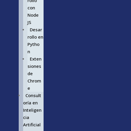
rollo
con
Node
JS
Desar
rollo en
Pytho
n
Exten
siones
de
Chrom
e
Consult
oría en
Inteligen
cia
Artificial