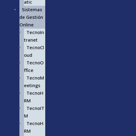
atic
Sistemas
de Gestión
Online
TecnoIn
tranet
TecnoCl
oud
TecnoO
ffice
TecnoM
eetings
TecnoH
RM
TecnoIT
M
TecnoH
RM