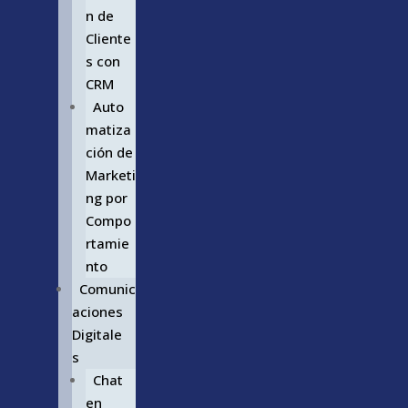
n de
Cliente
s con
CRM
Auto
matiza
ción de
Marketi
ng por
Compo
rtamie
nto
Comunic
aciones
Digitale
s
Chat
en