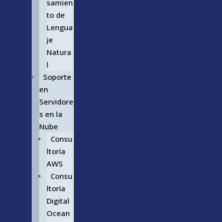
samien
to de
Lengua
je
Natura
l
Soporte
en
Servidore
s en la
Nube
Consu
ltoría
AWS
Consu
ltoría
Digital
Ocean