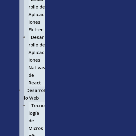
rollo de
Aplicac
iones
Flutter
Desar
rollo de
Aplicac
iones
Nativas
de
React
Desarrol
lo Web
Tecno
logía
de
Micros
oft