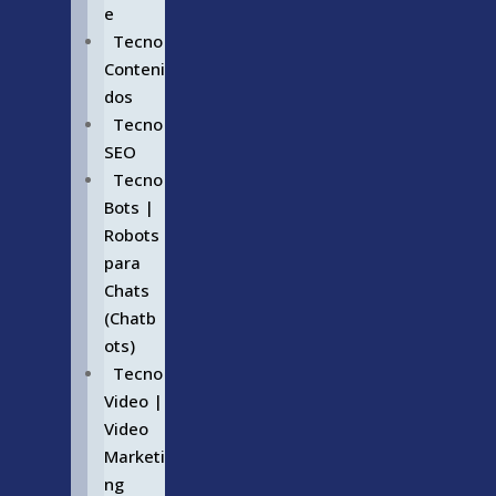
e
Tecno
Conteni
dos
Tecno
SEO
Tecno
Bots |
Robots
para
Chats
(Chatb
ots)
Tecno
Video |
Video
Marketi
ng