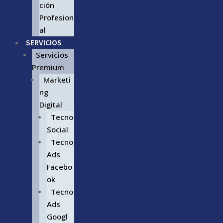
ción
Profesion
al
SERVICIOS
Servicios
Premium
Marketi
ng
Digital
Tecno
Social
Tecno
Ads
Facebo
ok
Tecno
Ads
Googl