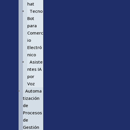
hat
Tecno
Bot
para
Comerc
io
Electró
nico
Asiste
ntes IA
por
Voz
Automa
tización
de
Procesos
de
Gestión