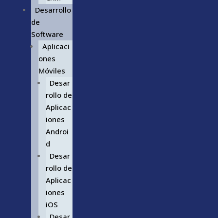
Desarrollo
de
Software
Aplicaci
ones
Móviles
Desar
rollo de
Aplicac
iones
Androi
d
Desar
rollo de
Aplicac
iones
iOS
Desar