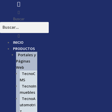
Buscar
INICIO
PRODUCTOS
Portales y
Páginas
Web
TecnoC
MS
TecnoIn
muebles
TecnoA
utomotri
z