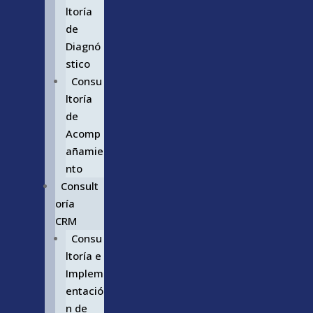
ltoría
de
Diagnó
stico
Consu
ltoría
de
Acomp
añamie
nto
Consult
oría
CRM
Consu
ltoría e
Implem
entació
n de