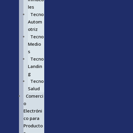
les
Tecno
Autom
otriz
Tecno
Medio
s
Tecno
Landin
g
Tecno
Salud
Comerci
o
Electróni
co para
Producto