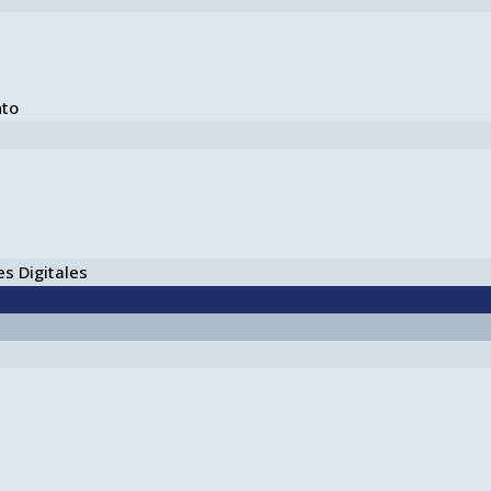
nto
s Digitales