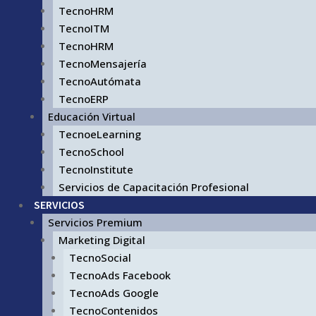
TecnoHRM
TecnoITM
TecnoHRM
TecnoMensajería
TecnoAutómata
TecnoERP
Educación Virtual
TecnoeLearning
TecnoSchool
TecnoInstitute
Servicios de Capacitación Profesional
SERVICIOS
Servicios Premium
Marketing Digital
TecnoSocial
TecnoAds Facebook
TecnoAds Google
TecnoContenidos