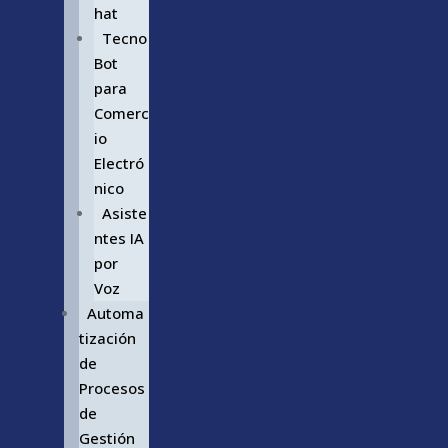
hat
Tecno
Bot
para
Comerc
io
Electró
nico
Asiste
ntes IA
por
Voz
Automa
tización
de
Procesos
de
Gestión