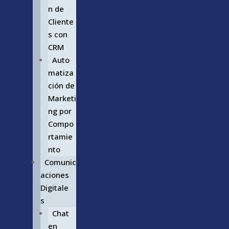
n de
Cliente
s con
CRM
Auto
matiza
ción de
Marketi
ng por
Compo
rtamie
nto
Comunic
aciones
Digitale
s
Chat
en