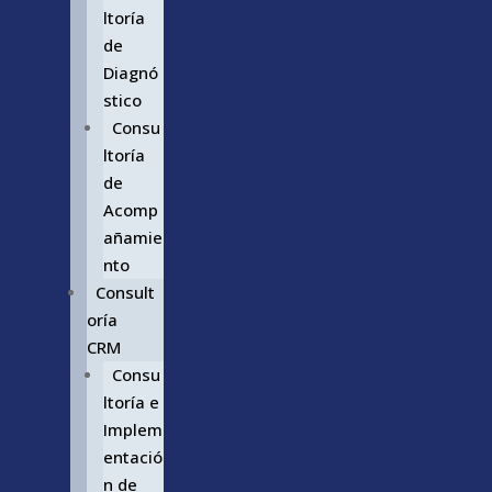
ltoría
de
Diagnó
stico
Consu
ltoría
de
Acomp
añamie
nto
Consult
oría
CRM
Consu
ltoría e
Implem
entació
n de