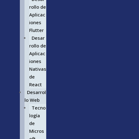
rollo de
Aplicac
iones
Flutter
Desar
rollo de
Aplicac
iones
Nativas
de
React
Desarrol
lo Web
Tecno
logía
de
Micros
oft