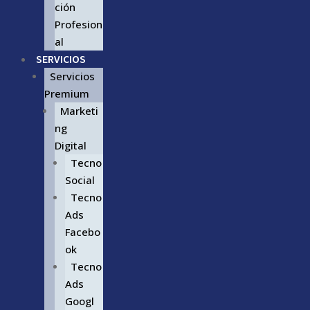
ción
Profesion
al
SERVICIOS
Servicios
Premium
Marketi
ng
Digital
Tecno
Social
Tecno
Ads
Facebo
ok
Tecno
Ads
Googl