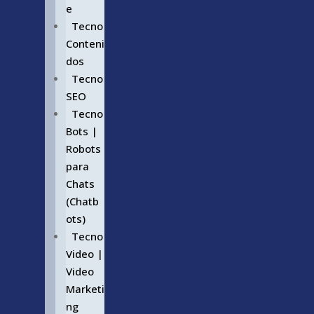
e
Tecno
Conteni
dos
Tecno
SEO
Tecno
Bots |
Robots
para
Chats
(Chatb
ots)
Tecno
Video |
Video
Marketi
ng