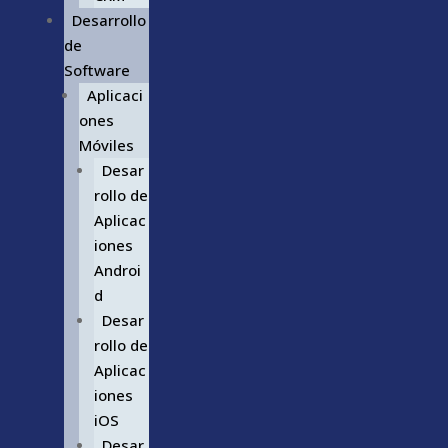
Desarrollo
de
Software
Aplicaci
ones
Móviles
Desar
rollo de
Aplicac
iones
Androi
d
Desar
rollo de
Aplicac
iones
iOS
Desar