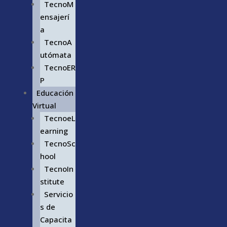
TecnoM
ensajerí
a
TecnoA
utómata
TecnoER
P
Educación
Virtual
TecnoeL
earning
TecnoSc
hool
TecnoIn
stitute
Servicio
s de
Capacita