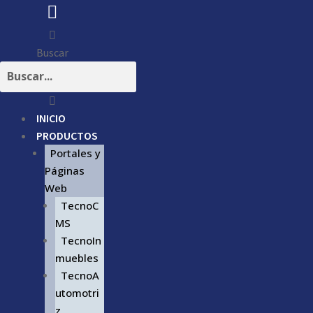
Buscar
INICIO
PRODUCTOS
Portales y
Páginas
Web
TecnoC
MS
TecnoIn
muebles
TecnoA
utomotri
z