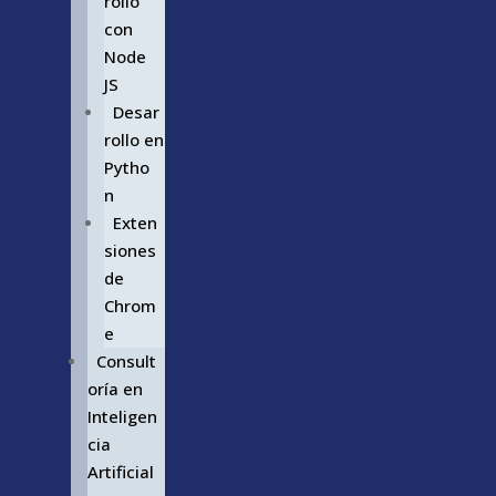
rollo
con
Node
JS
Desar
rollo en
Pytho
n
Exten
siones
de
Chrom
e
Consult
oría en
Inteligen
cia
Artificial