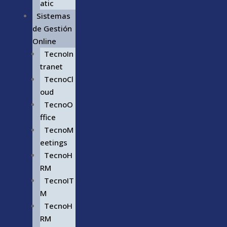
atic
Sistemas
de Gestión
Online
TecnoIn
tranet
TecnoCl
oud
TecnoO
ffice
TecnoM
eetings
TecnoH
RM
TecnoIT
M
TecnoH
RM