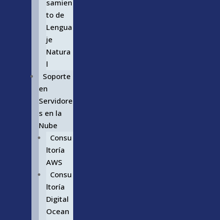
samien
to de
Lengua
je
Natura
l
Soporte
en
Servidore
s en la
Nube
Consu
ltoría
AWS
Consu
ltoría
Digital
Ocean