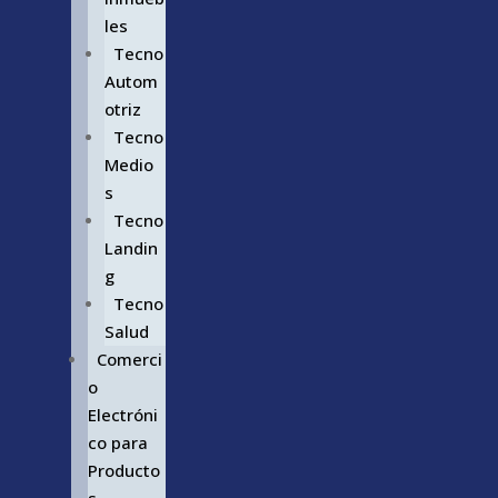
les
Tecno
Autom
otriz
Tecno
Medio
s
Tecno
Landin
g
Tecno
Salud
Comerci
o
Electróni
co para
Producto