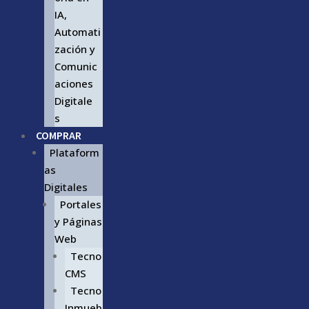
IA,
Automati
zación y
Comunic
aciones
Digitale
s
COMPRAR
Plataform
as
Digitales
Portales
y Páginas
Web
Tecno
CMS
Tecno
Inmueb