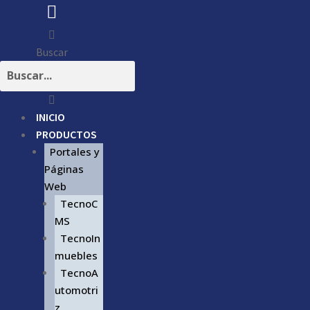
Buscar
INICIO
PRODUCTOS
Portales y
Páginas
Web
TecnoC
MS
TecnoIn
muebles
TecnoA
utomotri
z