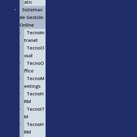
atic
Sistemas
de Gestión
Online
TecnoIn
tranet
TecnoCl
oud
TecnoO
ffice
TecnoM
eetings
TecnoH
RM
TecnoIT
M
TecnoH
RM