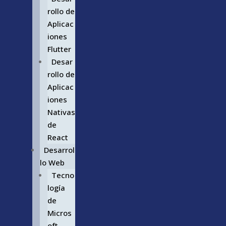
rollo de
Aplicac
iones
Flutter
Desar
rollo de
Aplicac
iones
Nativas
de
React
Desarrol
lo Web
Tecno
logía
de
Micros
oft