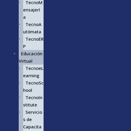
TecnoM
ensajerí
a
TecnoA
utómata
TecnoER
P
Educación
Virtual
TecnoeL
earning
TecnoSc
hool
TecnoIn
stitute
Servicio
s de
Capacita