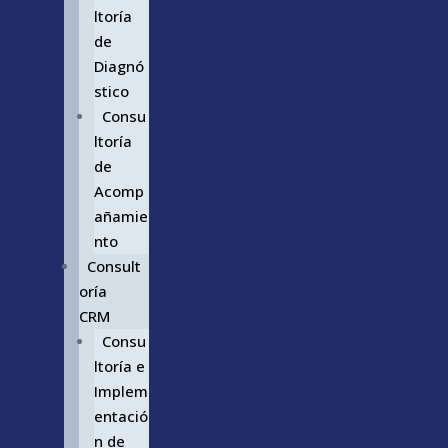
ltoría
de
Diagnó
stico
Consu
ltoría
de
Acomp
añamie
nto
Consult
oría
CRM
Consu
ltoría e
Implem
entació
n de