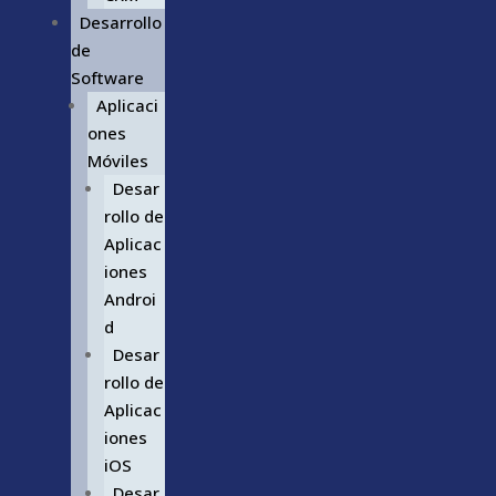
Desarrollo
de
Software
Aplicaci
ones
Móviles
Desar
rollo de
Aplicac
iones
Androi
d
Desar
rollo de
Aplicac
iones
iOS
Desar