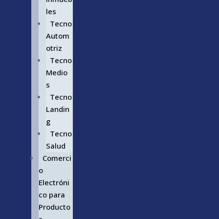
les
Tecno
Autom
otriz
Tecno
Medio
s
Tecno
Landin
g
Tecno
Salud
Comerci
o
Electróni
co para
Producto