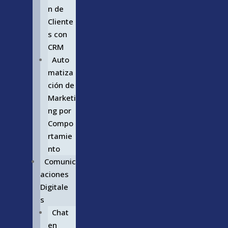
n de
Cliente
s con
CRM
Auto
matiza
ción de
Marketi
ng por
Compo
rtamie
nto
Comunic
aciones
Digitale
s
Chat
en