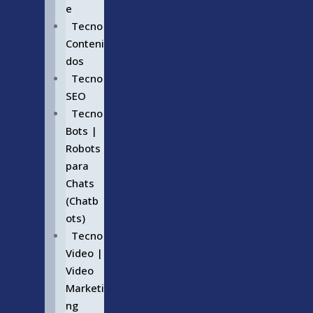
e
Tecno
Conteni
dos
Tecno
SEO
Tecno
Bots |
Robots
para
Chats
(Chatb
ots)
Tecno
Video |
Video
Marketi
ng