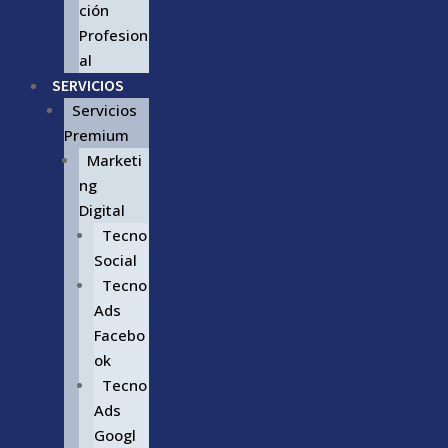
ción
Profesion
al
SERVICIOS
Servicios
Premium
Marketi
ng
Digital
Tecno
Social
Tecno
Ads
Facebo
ok
Tecno
Ads
Googl