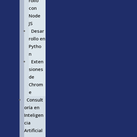
rollo
con
Node
JS
Desar
rollo en
Pytho
n
Exten
siones
de
Chrom
e
Consult
oría en
Inteligen
cia
Artificial