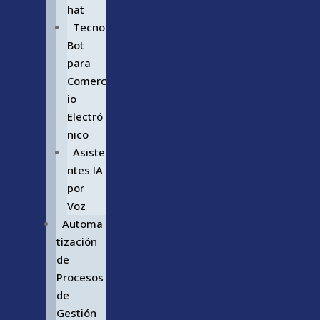
hat
Tecno
Bot
para
Comerc
io
Electró
nico
Asiste
ntes IA
por
Voz
Automa
tización
de
Procesos
de
Gestión