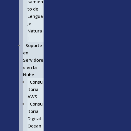
samien
to de
Lengua
je
Natura
l
Soporte
en
Servidore
s en la
Nube
Consu
ltoría
AWS
Consu
ltoría
Digital
Ocean