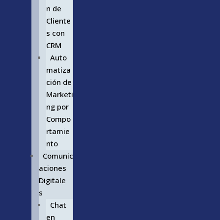
n de
Cliente
s con
CRM
Auto
matiza
ción de
Marketi
ng por
Compo
rtamie
nto
Comunic
aciones
Digitale
s
Chat
en