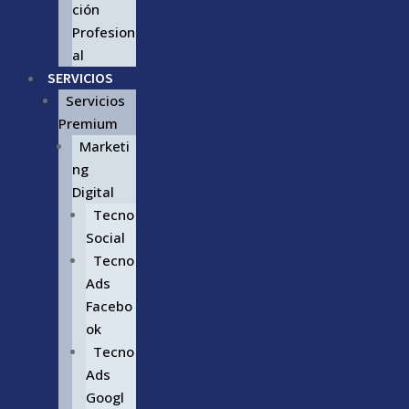
ción
Profesion
al
SERVICIOS
Servicios
Premium
Marketi
ng
Digital
Tecno
Social
Tecno
Ads
Facebo
ok
Tecno
Ads
Googl