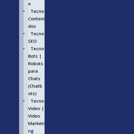
e
Tecno
Conteni
dos
Tecno
SEO
Tecno
Bots |
Robots
para
Chats
(Chatb
ots)
Tecno
Video |
Video
Marketi
ng