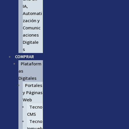
IA,
Automati
zación y
Comunic
aciones
Digitale
s
COMPRAR
Plataform
as
Digitales
Portales
y Páginas
Web
Tecno
CMS
Tecno
Inmueb