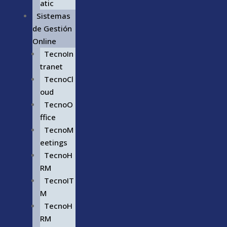
atic
Sistemas
de Gestión
Online
TecnoIn
tranet
TecnoCl
oud
TecnoO
ffice
TecnoM
eetings
TecnoH
RM
TecnoIT
M
TecnoH
RM