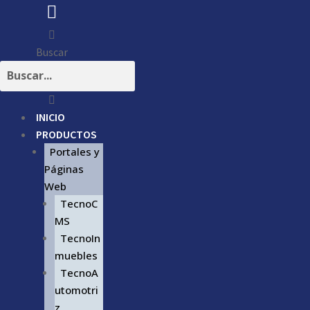
Buscar
INICIO
PRODUCTOS
Portales y
Páginas
Web
TecnoC
MS
TecnoIn
muebles
TecnoA
utomotri
z