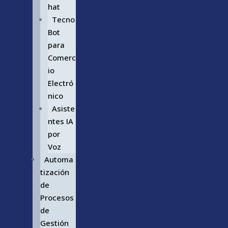
hat
Tecno
Bot
para
Comerc
io
Electró
nico
Asiste
ntes IA
por
Voz
Automa
tización
de
Procesos
de
Gestión