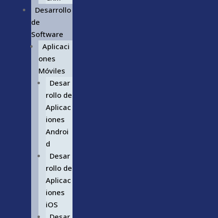
Desarrollo
de
Software
Aplicaci
ones
Móviles
Desar
rollo de
Aplicac
iones
Androi
d
Desar
rollo de
Aplicac
iones
iOS
Desar