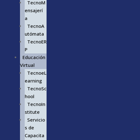
TecnoM
ensajerí
a
TecnoA
utómata
TecnoER
P
Educación
Virtual
TecnoeL
earning
TecnoSc
hool
TecnoIn
stitute
Servicio
s de
Capacita