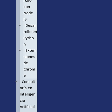
rollo
con
Node
JS
Desar
rollo en
Pytho
n
Exten
siones
de
Chrom
e
Consult
oría en
Inteligen
cia
Artificial