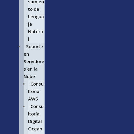
samien
to de
Lengua
je
Natura
l
Soporte
en
Servidore
s en la
Nube
Consu
ltoría
AWS
Consu
ltoría
Digital
Ocean