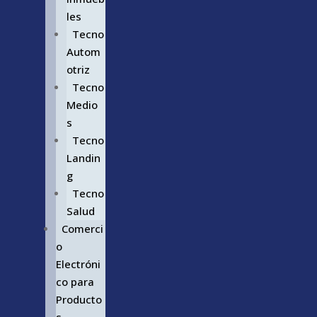
les
Tecno
Autom
otriz
Tecno
Medio
s
Tecno
Landin
g
Tecno
Salud
Comerci
o
Electróni
co para
Producto