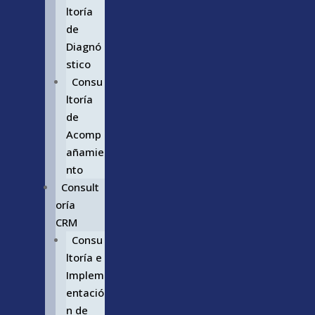
ltoría
de
Diagnó
stico
Consu
ltoría
de
Acomp
añamie
nto
Consult
oría
CRM
Consu
ltoría e
Implem
entació
n de