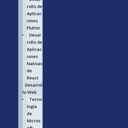
rollo de
Aplicac
iones
Flutter
Desar
rollo de
Aplicac
iones
Nativas
de
React
Desarrol
lo Web
Tecno
logía
de
Micros
oft