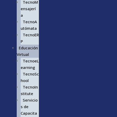
TecnoM
ensajerí
a
TecnoA
utómata
TecnoER
P
Educación
Virtual
TecnoeL
earning
TecnoSc
hool
TecnoIn
stitute
Servicio
s de
Capacita