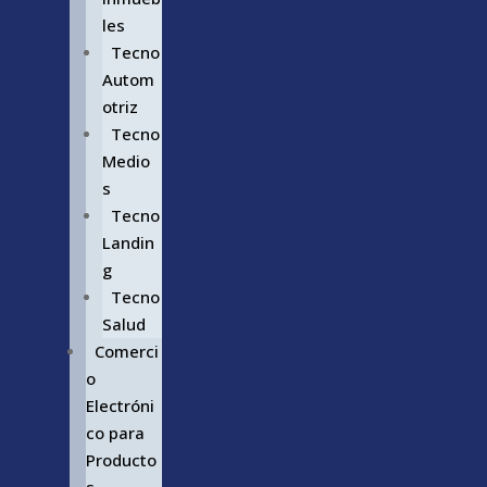
les
Tecno
Autom
otriz
Tecno
Medio
s
Tecno
Landin
g
Tecno
Salud
Comerci
o
Electróni
co para
Producto