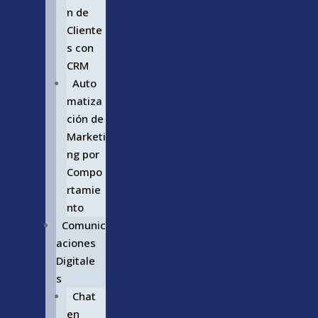
n de
Cliente
s con
CRM
Auto
matiza
ción de
Marketi
ng por
Compo
rtamie
nto
Comunic
aciones
Digitale
s
Chat
en