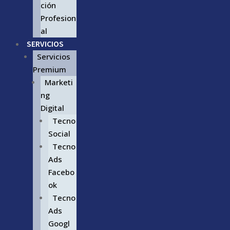
ción
Profesion
al
SERVICIOS
Servicios
Premium
Marketi
ng
Digital
Tecno
Social
Tecno
Ads
Facebo
ok
Tecno
Ads
Googl