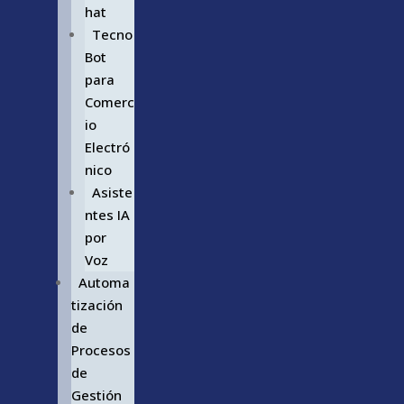
hat
Tecno
Bot
para
Comerc
io
Electró
nico
Asiste
ntes IA
por
Voz
Automa
tización
de
Procesos
de
Gestión