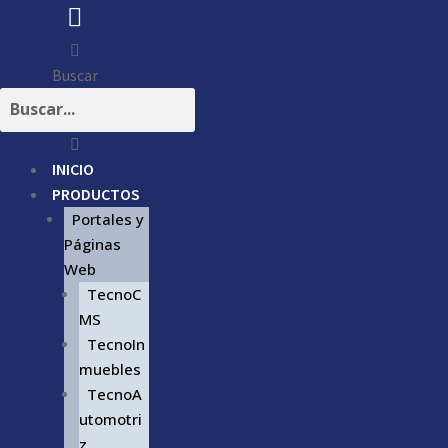
Buscar
INICIO
PRODUCTOS
Portales y
Páginas
Web
TecnoC
MS
TecnoIn
muebles
TecnoA
utomotri
z