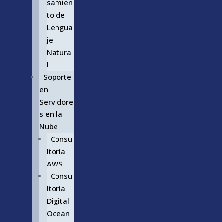
samien
to de
Lengua
je
Natura
l
Soporte
en
Servidore
s en la
Nube
Consu
ltoría
AWS
Consu
ltoría
Digital
Ocean