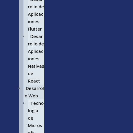
rollo de
Aplicac
iones
Flutter
Desar
rollo de
Aplicac
iones
Nativas
de
React
Desarrol
lo Web
Tecno
logía
de
Micros
oft