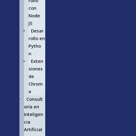
rollo
con
Node
JS
Desar
rollo en
Pytho
n
Exten
siones
de
Chrom
e
Consult
oría en
Inteligen
cia
Artificial