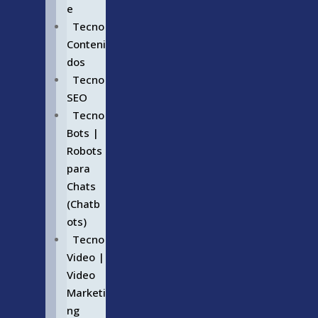
e
Tecno
Conteni
dos
Tecno
SEO
Tecno
Bots |
Robots
para
Chats
(Chatb
ots)
Tecno
Video |
Video
Marketi
ng