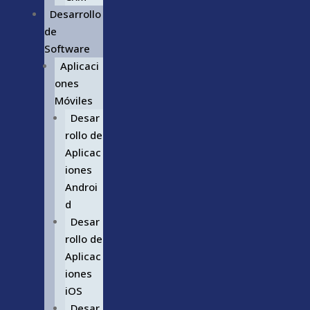
Desarrollo
de
Software
Aplicaci
ones
Móviles
Desar
rollo de
Aplicac
iones
Androi
d
Desar
rollo de
Aplicac
iones
iOS
Desar