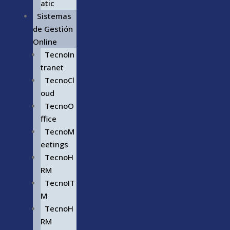
atic
Sistemas
de Gestión
Online
TecnoIn
tranet
TecnoCl
oud
TecnoO
ffice
TecnoM
eetings
TecnoH
RM
TecnoIT
M
TecnoH
RM