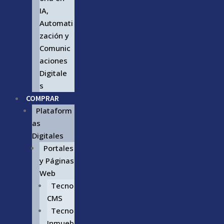
IA,
Automati
zación y
Comunic
aciones
Digitale
s
COMPRAR
Plataform
as
Digitales
Portales
y Páginas
Web
Tecno
CMS
Tecno
Inmueb