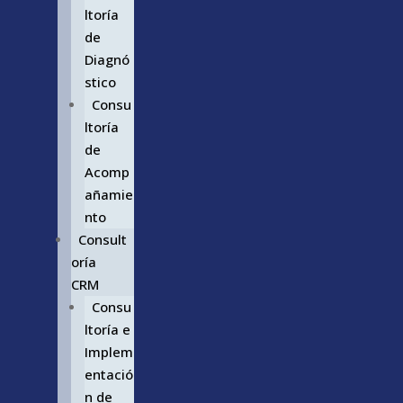
ltoría
de
Diagnó
stico
Consu
ltoría
de
Acomp
añamie
nto
Consult
oría
CRM
Consu
ltoría e
Implem
entació
n de