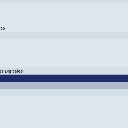
nto
s Digitales