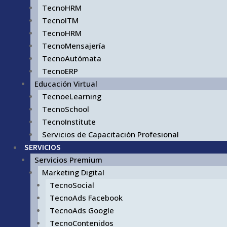
TecnoHRM
TecnoITM
TecnoHRM
TecnoMensajería
TecnoAutómata
TecnoERP
Educación Virtual
TecnoeLearning
TecnoSchool
TecnoInstitute
Servicios de Capacitación Profesional
SERVICIOS
Servicios Premium
Marketing Digital
TecnoSocial
TecnoAds Facebook
TecnoAds Google
TecnoContenidos