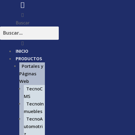
Buscar
INICIO
PRODUCTOS
Portales y
Páginas
Web
TecnoC
MS
TecnoIn
muebles
TecnoA
utomotri
z