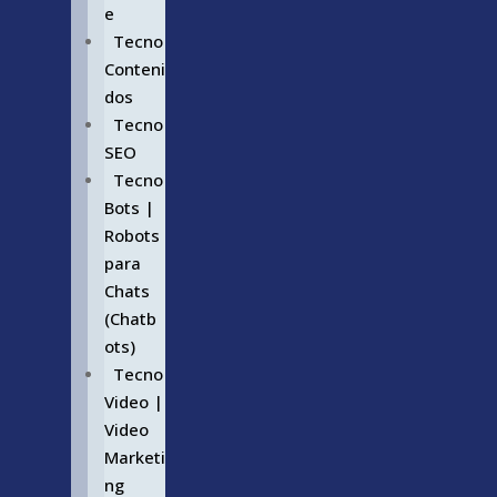
e
Tecno
Conteni
dos
Tecno
SEO
Tecno
Bots |
Robots
para
Chats
(Chatb
ots)
Tecno
Video |
Video
Marketi
ng