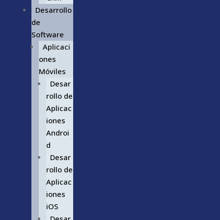
Desarrollo
de
Software
Aplicaci
ones
Móviles
Desar
rollo de
Aplicac
iones
Androi
d
Desar
rollo de
Aplicac
iones
iOS
Desar