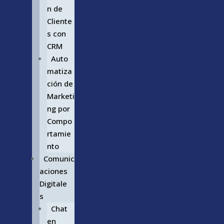
n de
Cliente
s con
CRM
Auto
matiza
ción de
Marketi
ng por
Compo
rtamie
nto
Comunic
aciones
Digitale
s
Chat
en