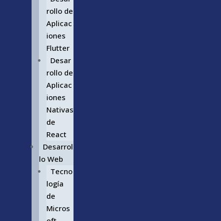
rollo de
Aplicac
iones
Flutter
Desar
rollo de
Aplicac
iones
Nativas
de
React
Desarrol
lo Web
Tecno
logía
de
Micros
oft