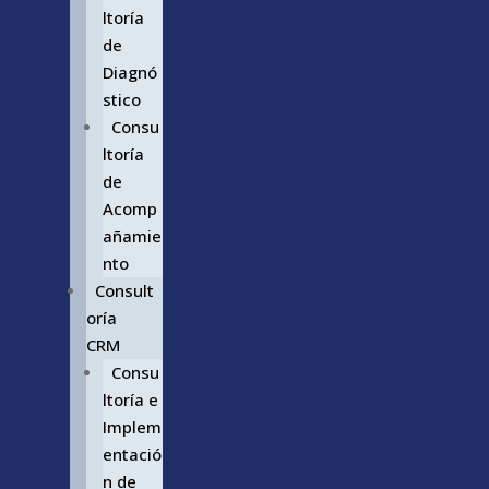
ltoría
de
Diagnó
stico
Consu
ltoría
de
Acomp
añamie
nto
Consult
oría
CRM
Consu
ltoría e
Implem
entació
n de