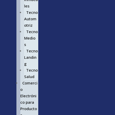
les
Tecno
Autom
otriz
Tecno
Medio
s
Tecno
Landin
g
Tecno
Salud
Comerci
o
Electróni
co para
Producto