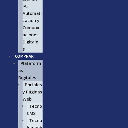
IA,
Automati
zación y
Comunic
aciones
Digitale
s
COMPRAR
Plataform
as
Digitales
Portales
y Páginas
Web
Tecno
CMS
Tecno
Inmueb