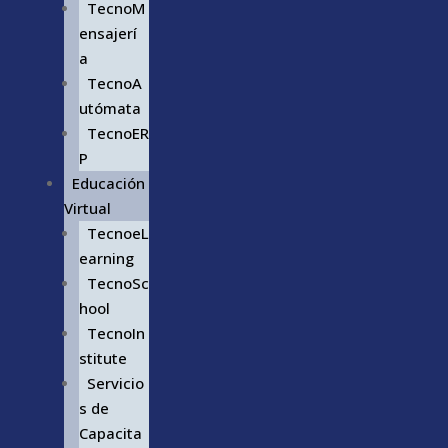
TecnoM
ensajerí
a
TecnoA
utómata
TecnoER
P
Educación
Virtual
TecnoeL
earning
TecnoSc
hool
TecnoIn
stitute
Servicio
s de
Capacita