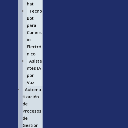
hat
Tecno
Bot
para
Comerc
io
Electró
nico
Asiste
ntes IA
por
Voz
Automa
tización
de
Procesos
de
Gestión