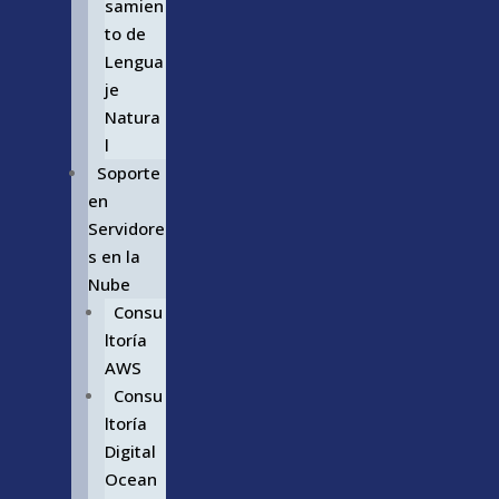
samien
to de
Lengua
je
Natura
l
Soporte
en
Servidore
s en la
Nube
Consu
ltoría
AWS
Consu
ltoría
Digital
Ocean