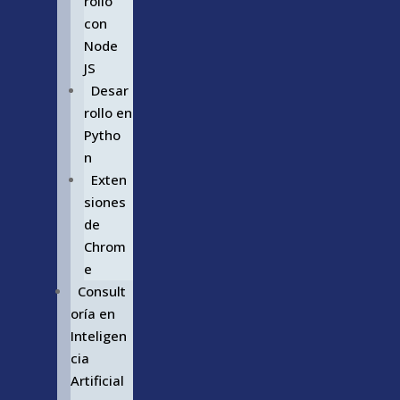
rollo
con
Node
JS
Desar
rollo en
Pytho
n
Exten
siones
de
Chrom
e
Consult
oría en
Inteligen
cia
Artificial