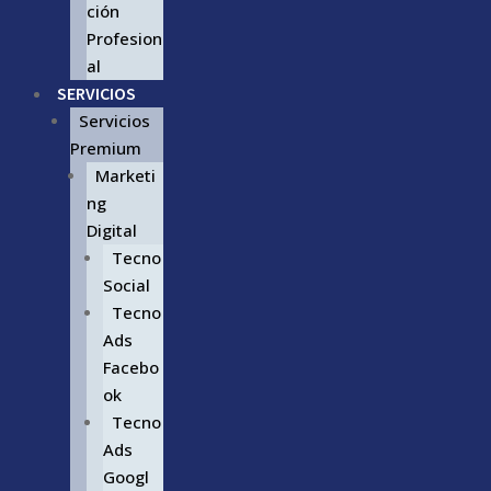
ción
Profesion
al
SERVICIOS
Servicios
Premium
Marketi
ng
Digital
Tecno
Social
Tecno
Ads
Facebo
ok
Tecno
Ads
Googl