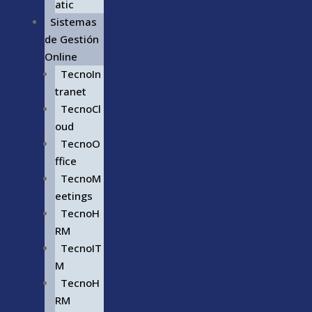
atic
Sistemas
de Gestión
Online
TecnoIn
tranet
TecnoCl
oud
TecnoO
ffice
TecnoM
eetings
TecnoH
RM
TecnoIT
M
TecnoH
RM