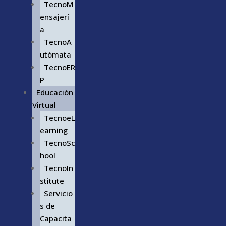
TecnoM
ensajerí
a
TecnoA
utómata
TecnoER
P
Educación
Virtual
TecnoeL
earning
TecnoSc
hool
TecnoIn
stitute
Servicio
s de
Capacita