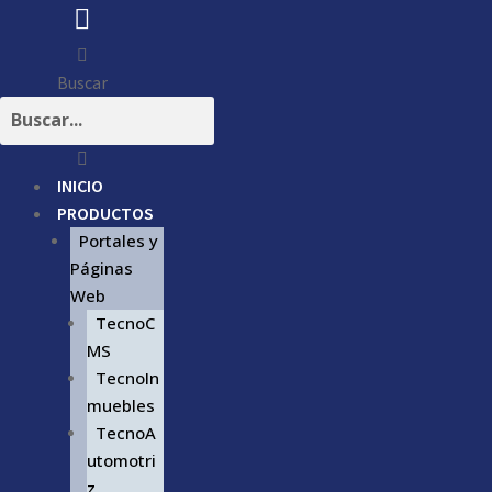
Buscar
INICIO
PRODUCTOS
Portales y
Páginas
Web
TecnoC
MS
TecnoIn
muebles
TecnoA
utomotri
z