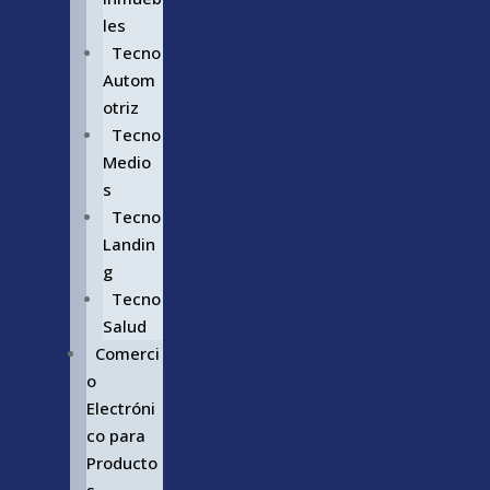
les
Tecno
Autom
otriz
Tecno
Medio
s
Tecno
Landin
g
Tecno
Salud
Comerci
o
Electróni
co para
Producto