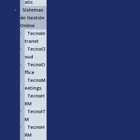
atic
Sistemas
de Gestión
Online
TecnoIn
tranet
TecnoCl
oud
TecnoO
ffice
TecnoM
eetings
TecnoH
RM
TecnoIT
M
TecnoH
RM