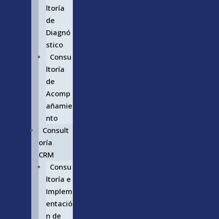
ltoría
de
Diagnó
stico
Consu
ltoría
de
Acomp
añamie
nto
Consult
oría
CRM
Consu
ltoría e
Implem
entació
n de