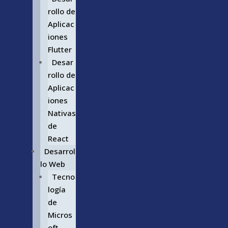
rollo de
Aplicac
iones
Flutter
Desar
rollo de
Aplicac
iones
Nativas
de
React
Desarrol
lo Web
Tecno
logía
de
Micros
oft