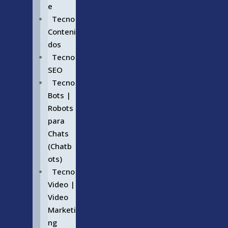
e
Tecno
Conteni
dos
Tecno
SEO
Tecno
Bots |
Robots
para
Chats
(Chatb
ots)
Tecno
Video |
Video
Marketi
ng