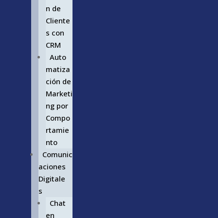
n de
Cliente
s con
CRM
Auto
matiza
ción de
Marketi
ng por
Compo
rtamie
nto
Comunic
aciones
Digitale
s
Chat
en