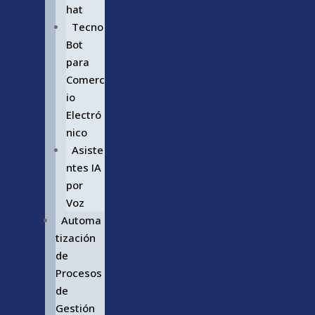
hat
Tecno
Bot
para
Comerc
io
Electró
nico
Asiste
ntes IA
por
Voz
Automa
tización
de
Procesos
de
Gestión