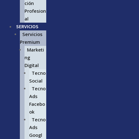
ción
Profesion
al
SERVICIOS
Servicios
Premium
Marketi
ng
Digital
Tecno
Social
Tecno
Ads
Facebo
ok
Tecno
Ads
Googl