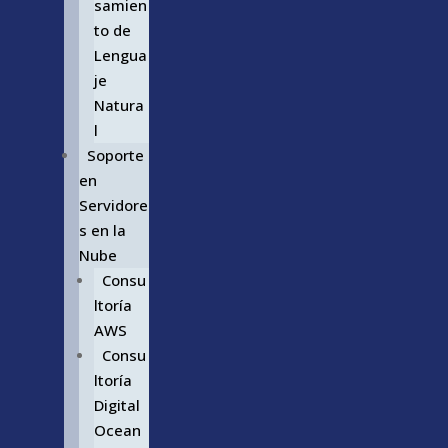
samien
to de
Lengua
je
Natura
l
Soporte
en
Servidore
s en la
Nube
Consu
ltoría
AWS
Consu
ltoría
Digital
Ocean