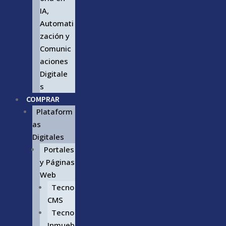
IA,
Automati
zación y
Comunic
aciones
Digitale
s
COMPRAR
Plataform
as
Digitales
Portales
y Páginas
Web
Tecno
CMS
Tecno
Inmueb