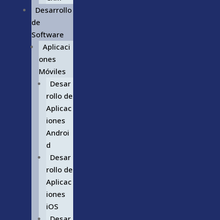
Desarrollo
de
Software
Aplicaci
ones
Móviles
Desar
rollo de
Aplicac
iones
Androi
d
Desar
rollo de
Aplicac
iones
iOS
Desar