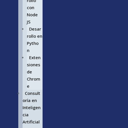
rollo
con
Node
JS
Desar
rollo en
Pytho
n
Exten
siones
de
Chrom
e
Consult
oría en
Inteligen
cia
Artificial