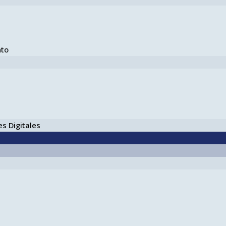
nto
s Digitales