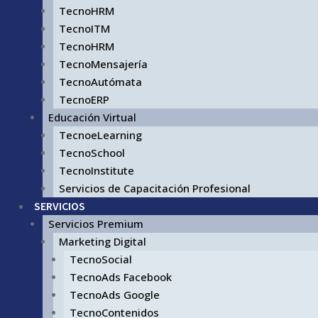
TecnoHRM
TecnoITM
TecnoHRM
TecnoMensajería
TecnoAutómata
TecnoERP
Educación Virtual
TecnoeLearning
TecnoSchool
TecnoInstitute
Servicios de Capacitación Profesional
SERVICIOS
Servicios Premium
Marketing Digital
TecnoSocial
TecnoAds Facebook
TecnoAds Google
TecnoContenidos