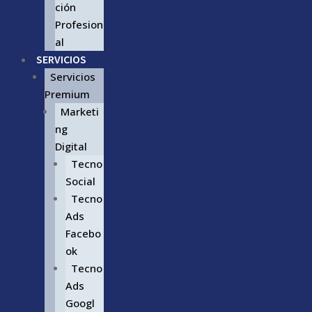
ción
Profesion
al
SERVICIOS
Servicios
Premium
Marketi
ng
Digital
Tecno
Social
Tecno
Ads
Facebo
ok
Tecno
Ads
Googl