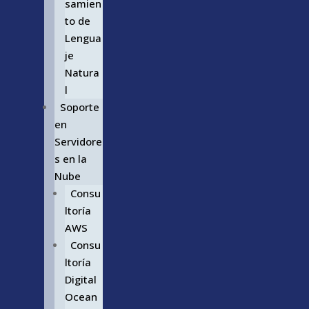
samien
to de
Lengua
je
Natura
l
Soporte
en
Servidore
s en la
Nube
Consu
ltoría
AWS
Consu
ltoría
Digital
Ocean