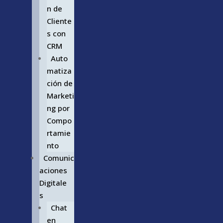
n de
Cliente
s con
CRM
Auto
matiza
ción de
Marketi
ng por
Compo
rtamie
nto
Comunic
aciones
Digitale
s
Chat
en