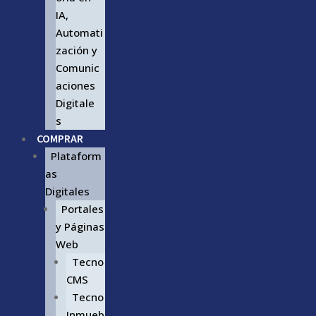
IA,
Automati
zación y
Comunic
aciones
Digitale
s
COMPRAR
Plataform
as
Digitales
Portales
y Páginas
Web
Tecno
CMS
Tecno
Inmueb