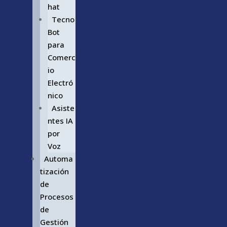
hat
Tecno
Bot
para
Comerc
io
Electró
nico
Asiste
ntes IA
por
Voz
Automa
tización
de
Procesos
de
Gestión