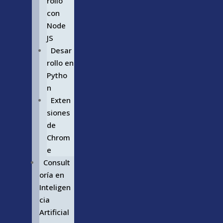
rollo
con
Node
JS
Desar
rollo en
Pytho
n
Exten
siones
de
Chrom
e
Consult
oría en
Inteligen
cia
Artificial