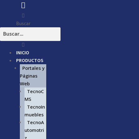
Buscar
INICIO
PRODUCTOS
Portales y
Páginas
Web
TecnoC
MS
TecnoIn
muebles
TecnoA
utomotri
z