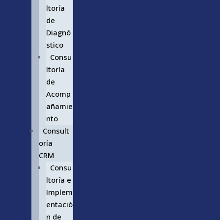
ltoría
de
Diagnó
stico
Consu
ltoría
de
Acomp
añamie
nto
Consult
oría
CRM
Consu
ltoría e
Implem
entació
n de