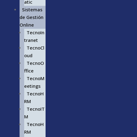
atic
Sistemas
de Gestión
Online
TecnoIn
tranet
TecnoCl
oud
TecnoO
ffice
TecnoM
eetings
TecnoH
RM
TecnoIT
M
TecnoH
RM