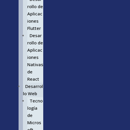
rollo de
Aplicac
iones
Flutter
Desar
rollo de
Aplicac
iones
Nativas
de
React
Desarrol
lo Web
Tecno
logía
de
Micros
oft