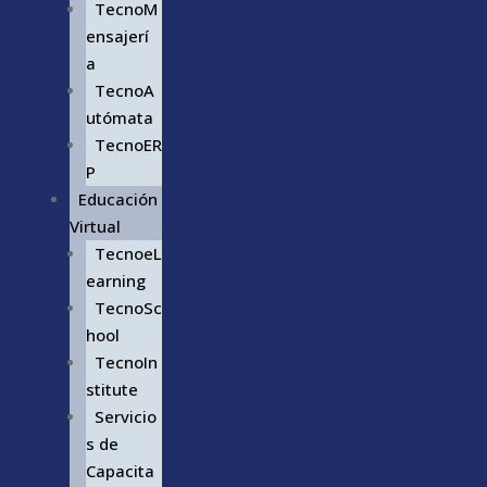
TecnoM
ensajerí
a
TecnoA
utómata
TecnoER
P
Educación
Virtual
TecnoeL
earning
TecnoSc
hool
TecnoIn
stitute
Servicio
s de
Capacita