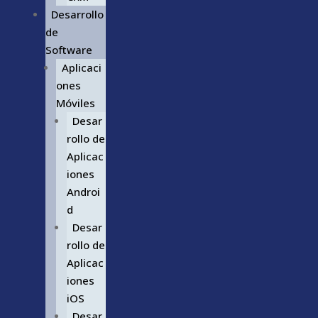
Desarrollo
de
Software
Aplicaci
ones
Móviles
Desar
rollo de
Aplicac
iones
Androi
d
Desar
rollo de
Aplicac
iones
iOS
Desar