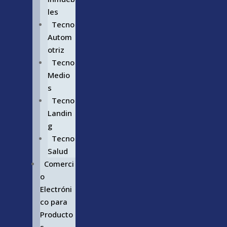
les
Tecno
Autom
otriz
Tecno
Medio
s
Tecno
Landin
g
Tecno
Salud
Comerci
o
Electróni
co para
Producto