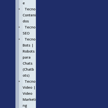
e
Tecno
Conteni
dos
Tecno
SEO
Tecno
Bots |
Robots
para
Chats
(Chatb
ots)
Tecno
Video |
Video
Marketi
ng