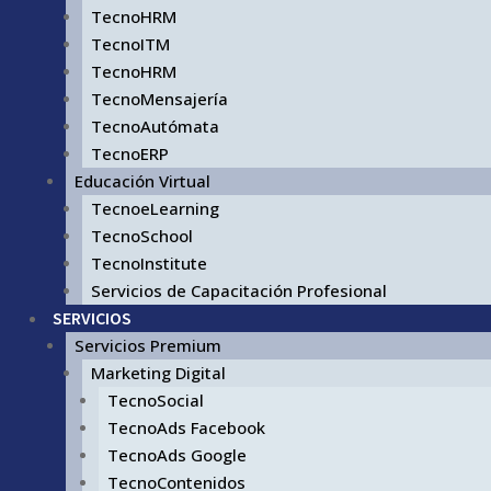
TecnoHRM
TecnoITM
TecnoHRM
TecnoMensajería
TecnoAutómata
TecnoERP
Educación Virtual
TecnoeLearning
TecnoSchool
TecnoInstitute
Servicios de Capacitación Profesional
SERVICIOS
Servicios Premium
Marketing Digital
TecnoSocial
TecnoAds Facebook
TecnoAds Google
TecnoContenidos