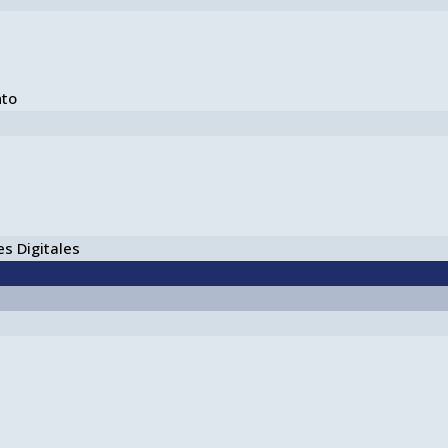
nto
s Digitales