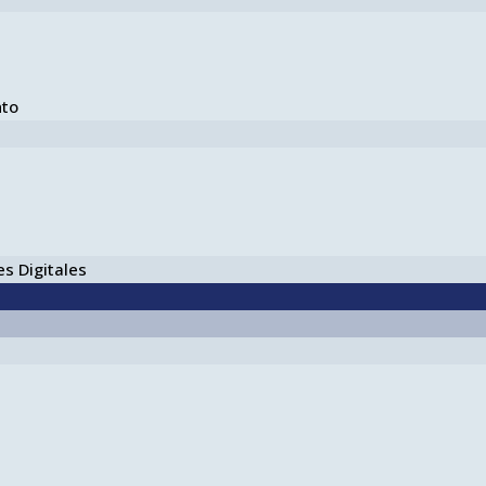
nto
s Digitales