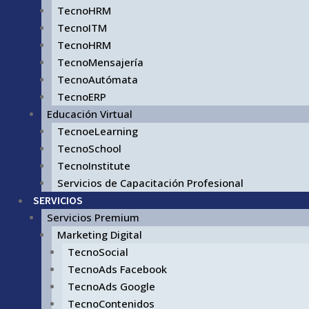
TecnoHRM
TecnoITM
TecnoHRM
TecnoMensajería
TecnoAutómata
TecnoERP
Educación Virtual
TecnoeLearning
TecnoSchool
TecnoInstitute
Servicios de Capacitación Profesional
SERVICIOS
Servicios Premium
Marketing Digital
TecnoSocial
TecnoAds Facebook
TecnoAds Google
TecnoContenidos