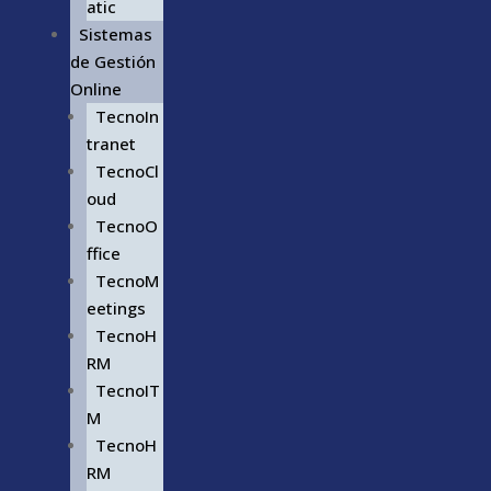
atic
Sistemas
de Gestión
Online
TecnoIn
tranet
TecnoCl
oud
TecnoO
ffice
TecnoM
eetings
TecnoH
RM
TecnoIT
M
TecnoH
RM