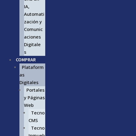
IA,
Automati
zación y
Comunic
aciones
Digitale
s
COMPRAR
Plataform
as
Digitales
Portales
y Páginas
Web
Tecno
CMS
Tecno
Inmueb