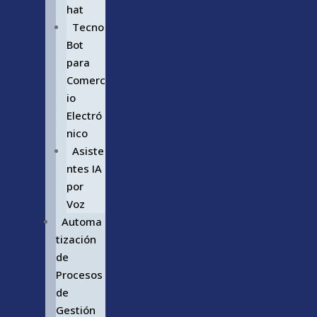
hat
Tecno
Bot
para
Comerc
io
Electró
nico
Asiste
ntes IA
por
Voz
Automa
tización
de
Procesos
de
Gestión