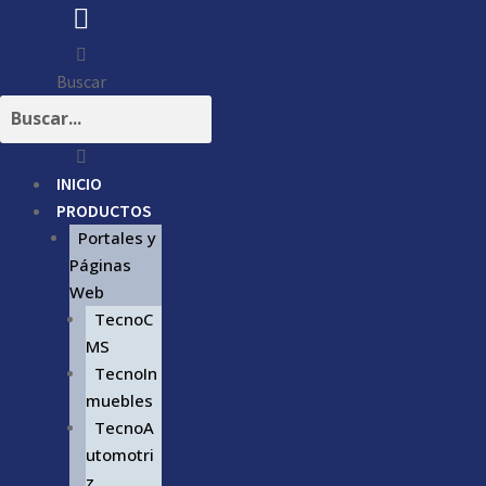
Buscar
INICIO
PRODUCTOS
Portales y
Páginas
Web
TecnoC
MS
TecnoIn
muebles
TecnoA
utomotri
z