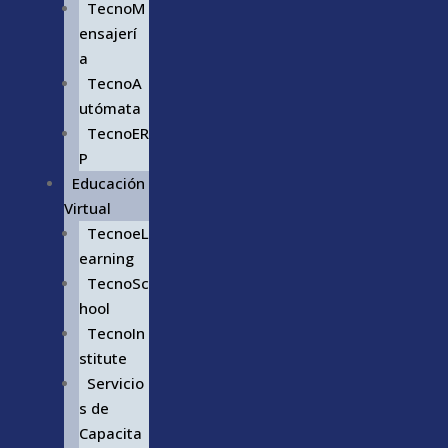
TecnoM
ensajerí
a
TecnoA
utómata
TecnoER
P
Educación
Virtual
TecnoeL
earning
TecnoSc
hool
TecnoIn
stitute
Servicio
s de
Capacita