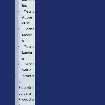
les
Tecno
Autom
otriz
Tecno
Medio
s
Tecno
Landin
g
Tecno
Salud
Comerci
o
Electróni
co para
Producto