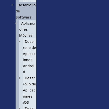
Desarrollo
de
Software
Aplicaci
ones
Móviles
Desar
rollo de
Aplicac
iones
Androi
d
Desar
rollo de
Aplicac
iones
iOS
Desar