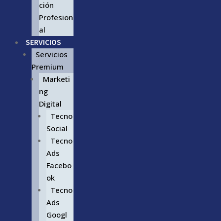
ción
Profesion
al
SERVICIOS
Servicios
Premium
Marketi
ng
Digital
Tecno
Social
Tecno
Ads
Facebo
ok
Tecno
Ads
Googl