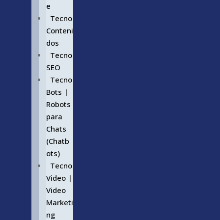
e
Tecno
Conteni
dos
Tecno
SEO
Tecno
Bots |
Robots
para
Chats
(Chatb
ots)
Tecno
Video |
Video
Marketi
ng