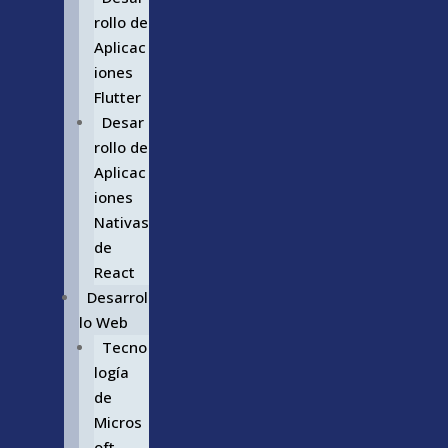
rollo de
Aplicac
iones
Flutter
Desar
rollo de
Aplicac
iones
Nativas
de
React
Desarrol
lo Web
Tecno
logía
de
Micros
oft