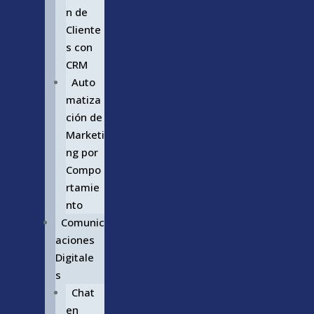
n de
Cliente
s con
CRM
Auto
matiza
ción de
Marketi
ng por
Compo
rtamie
nto
Comunic
aciones
Digitale
s
Chat
en