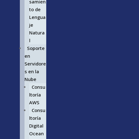
samien
to de
Lengua
je
Natura
l
Soporte
en
Servidore
s en la
Nube
Consu
ltoría
AWS
Consu
ltoría
Digital
Ocean