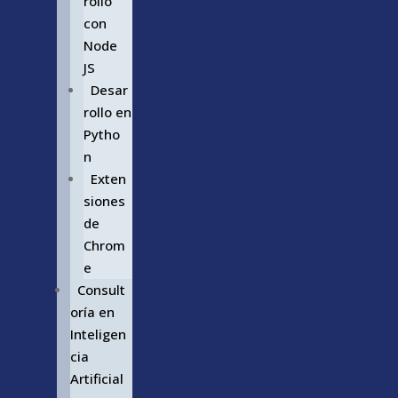
rollo
con
Node
JS
Desar
rollo en
Pytho
n
Exten
siones
de
Chrom
e
Consult
oría en
Inteligen
cia
Artificial