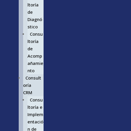
ltoría
de
Diagnó
stico
Consu
ltoría
de
Acomp
añamie
nto
Consult
oría
CRM
Consu
ltoría e
Implem
entació
n de