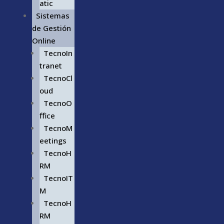
atic
Sistemas
de Gestión
Online
TecnoIn
tranet
TecnoCl
oud
TecnoO
ffice
TecnoM
eetings
TecnoH
RM
TecnoIT
M
TecnoH
RM