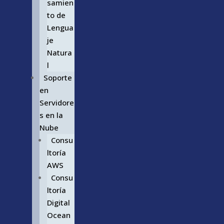
samien
to de
Lengua
je
Natura
l
Soporte
en
Servidore
s en la
Nube
Consu
ltoría
AWS
Consu
ltoría
Digital
Ocean