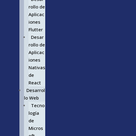
rollo de
Aplicac
iones
Flutter
Desar
rollo de
Aplicac
iones
Nativas
de
React
Desarrol
lo Web
Tecno
logía
de
Micros
oft