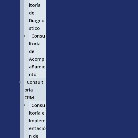
ltoría
de
Diagnó
stico
Consu
ltoría
de
Acomp
añamie
nto
Consult
oría
CRM
Consu
ltoría e
Implem
entació
n de