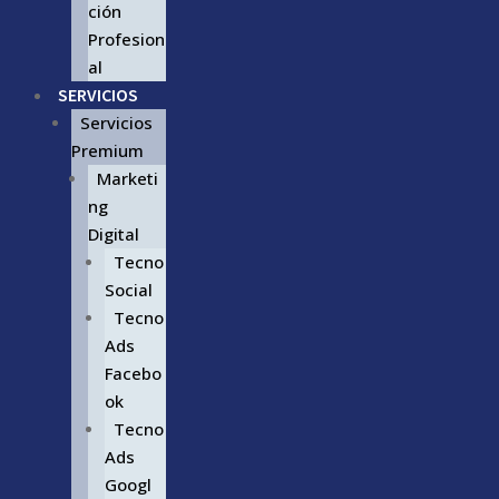
ción
Profesion
al
SERVICIOS
Servicios
Premium
Marketi
ng
Digital
Tecno
Social
Tecno
Ads
Facebo
ok
Tecno
Ads
Googl