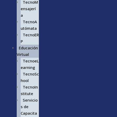
TecnoM
ensajerí
a
TecnoA
utómata
TecnoER
P
Educación
Virtual
TecnoeL
earning
TecnoSc
hool
TecnoIn
stitute
Servicio
s de
Capacita