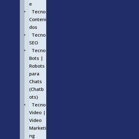
e
Tecno
Conteni
dos
Tecno
SEO
Tecno
Bots |
Robots
para
Chats
(Chatb
ots)
Tecno
Video |
Video
Marketi
ng