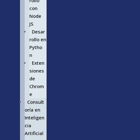
rollo
con
Node
JS
Desar
rollo en
Pytho
n
Exten
siones
de
Chrom
e
Consult
oría en
Inteligen
cia
Artificial