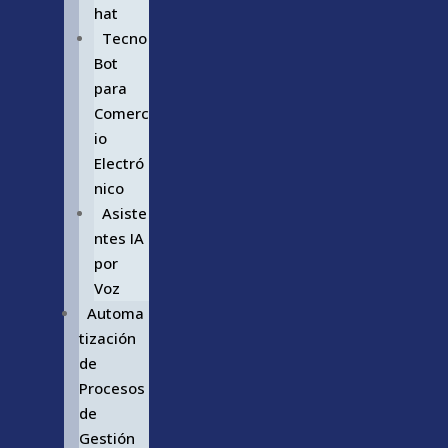
hat
Tecno
Bot
para
Comerc
io
Electró
nico
Asiste
ntes IA
por
Voz
Automa
tización
de
Procesos
de
Gestión