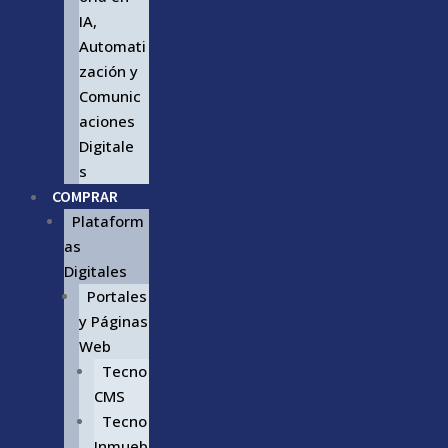
IA,
Automati
zación y
Comunic
aciones
Digitale
s
COMPRAR
Plataform
as
Digitales
Portales
y Páginas
Web
Tecno
CMS
Tecno
Inmueb