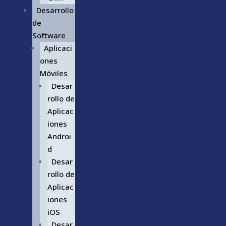
Desarrollo
de
Software
Aplicaci
ones
Móviles
Desar
rollo de
Aplicac
iones
Androi
d
Desar
rollo de
Aplicac
iones
iOS
Desar