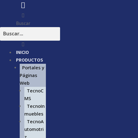
Buscar
INICIO
PRODUCTOS
Portales y
Páginas
Web
TecnoC
MS
TecnoIn
muebles
TecnoA
utomotri
z