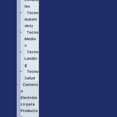
les
Tecno
Autom
otriz
Tecno
Medio
s
Tecno
Landin
g
Tecno
Salud
Comerci
o
Electróni
co para
Producto