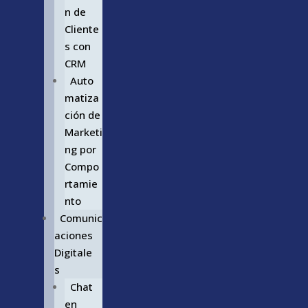
n de
Cliente
s con
CRM
Auto
matiza
ción de
Marketi
ng por
Compo
rtamie
nto
Comunic
aciones
Digitale
s
Chat
en