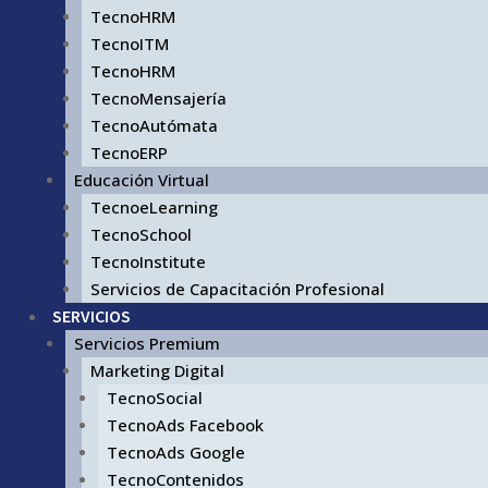
TecnoHRM
TecnoITM
TecnoHRM
TecnoMensajería
TecnoAutómata
TecnoERP
Educación Virtual
TecnoeLearning
TecnoSchool
TecnoInstitute
Servicios de Capacitación Profesional
SERVICIOS
Servicios Premium
Marketing Digital
TecnoSocial
TecnoAds Facebook
TecnoAds Google
TecnoContenidos