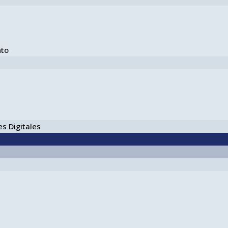
nto
s Digitales