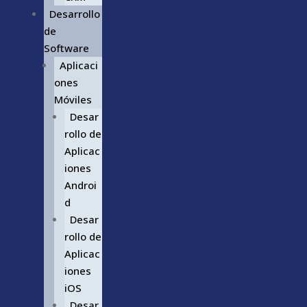
Desarrollo
de
Software
Aplicaci
ones
Móviles
Desar
rollo de
Aplicac
iones
Androi
d
Desar
rollo de
Aplicac
iones
iOS
Desar