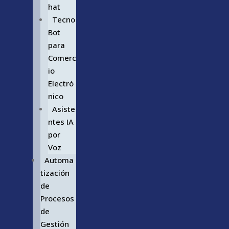
hat
Tecno
Bot
para
Comerc
io
Electró
nico
Asiste
ntes IA
por
Voz
Automa
tización
de
Procesos
de
Gestión