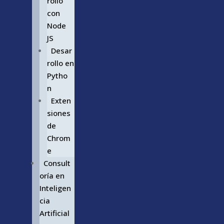
rollo
con
Node
JS
Desar
rollo en
Pytho
n
Exten
siones
de
Chrom
e
Consult
oría en
Inteligen
cia
Artificial