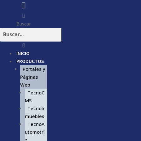
Buscar
INICIO
PRODUCTOS
Portales y
Páginas
Web
TecnoC
MS
TecnoIn
muebles
TecnoA
utomotri
z