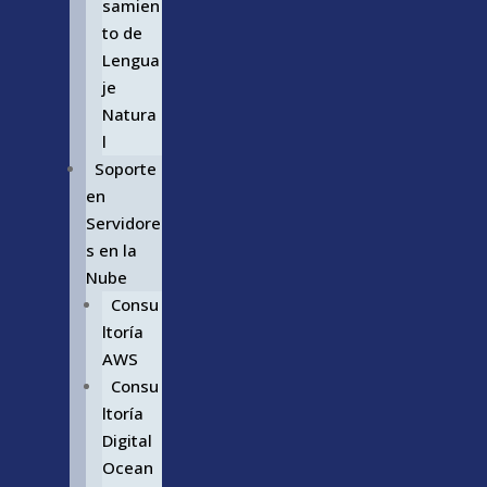
samien
to de
Lengua
je
Natura
l
Soporte
en
Servidore
s en la
Nube
Consu
ltoría
AWS
Consu
ltoría
Digital
Ocean