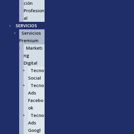
ción
Profesion
al
SERVICIOS
Servicios
Premium
Marketi
ng
Digital
Tecno
Social
Tecno
Ads
Facebo
ok
Tecno
Ads
Googl