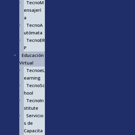
TecnoM
ensajerí
a
TecnoA
utómata
TecnoER
P
Educación
Virtual
TecnoeL
earning
TecnoSc
hool
TecnoIn
stitute
Servicio
s de
Capacita