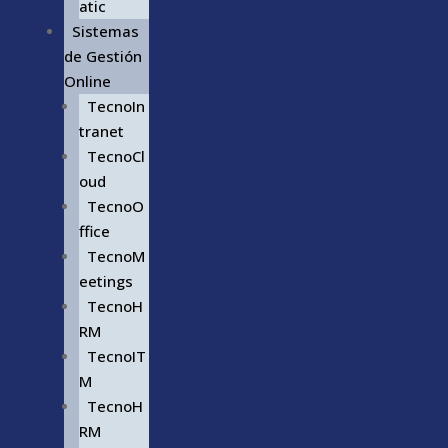
atic
Sistemas
de Gestión
Online
TecnoIn
tranet
TecnoCl
oud
TecnoO
ffice
TecnoM
eetings
TecnoH
RM
TecnoIT
M
TecnoH
RM