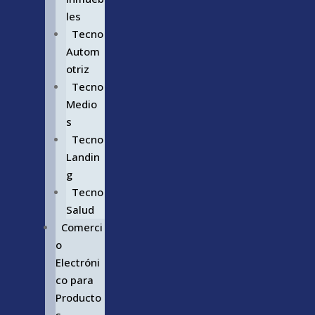
les
Tecno
Autom
otriz
Tecno
Medio
s
Tecno
Landin
g
Tecno
Salud
Comerci
o
Electróni
co para
Producto