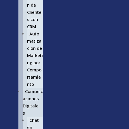
n de
Cliente
s con
CRM
Auto
matiza
ción de
Marketi
ng por
Compo
rtamie
nto
Comunic
aciones
Digitale
s
Chat
en