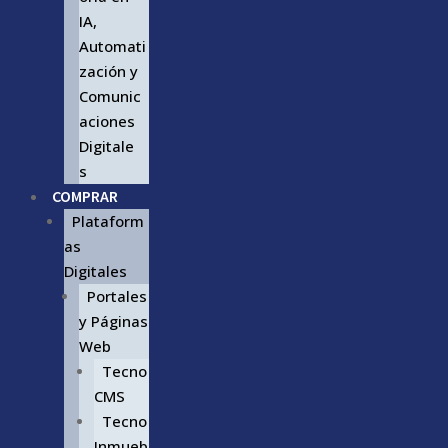
IA,
Automati
zación y
Comunic
aciones
Digitale
s
COMPRAR
Plataform
as
Digitales
Portales
y Páginas
Web
Tecno
CMS
Tecno
Inmueb