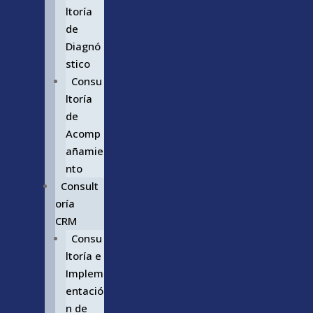
ltoría
de
Diagnó
stico
Consu
ltoría
de
Acomp
añamie
nto
Consult
oría
CRM
Consu
ltoría e
Implem
entació
n de