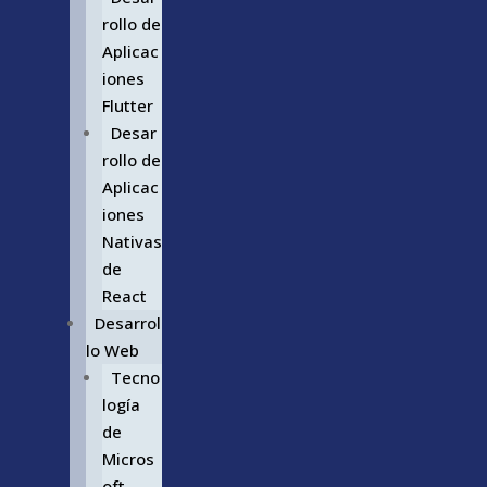
rollo de
Aplicac
iones
Flutter
Desar
rollo de
Aplicac
iones
Nativas
de
React
Desarrol
lo Web
Tecno
logía
de
Micros
oft