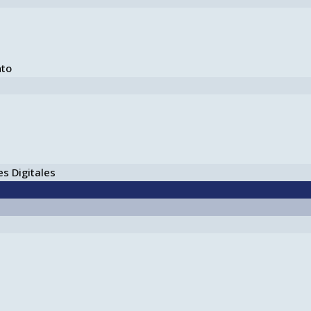
nto
s Digitales