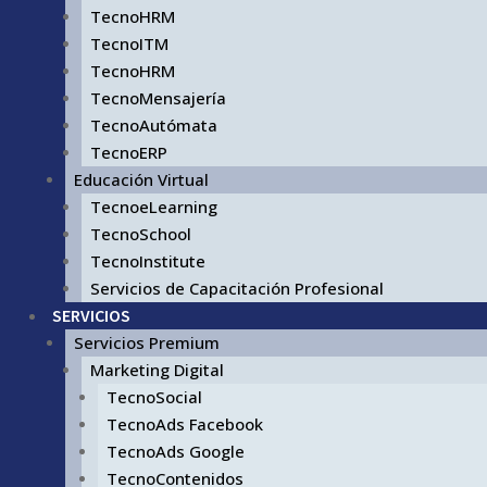
TecnoHRM
TecnoITM
TecnoHRM
TecnoMensajería
TecnoAutómata
TecnoERP
Educación Virtual
TecnoeLearning
TecnoSchool
TecnoInstitute
Servicios de Capacitación Profesional
SERVICIOS
Servicios Premium
Marketing Digital
TecnoSocial
TecnoAds Facebook
TecnoAds Google
TecnoContenidos