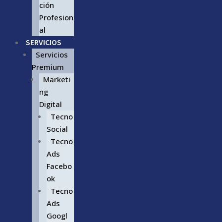
ción
Profesion
al
SERVICIOS
Servicios
Premium
Marketi
ng
Digital
Tecno
Social
Tecno
Ads
Facebo
ok
Tecno
Ads
Googl