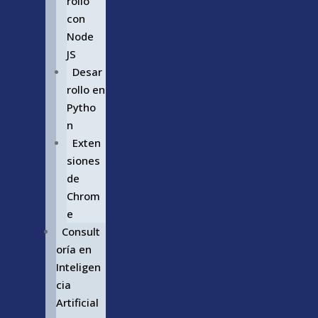
rollo
con
Node
JS
Desar
rollo en
Pytho
n
Exten
siones
de
Chrom
e
Consult
oría en
Inteligen
cia
Artificial