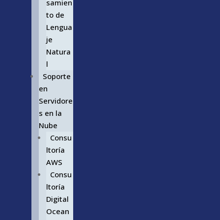
samien
to de
Lengua
je
Natura
l
Soporte
en
Servidore
s en la
Nube
Consu
ltoría
AWS
Consu
ltoría
Digital
Ocean