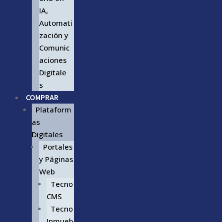
IA,
Automati
zación y
Comunic
aciones
Digitale
s
COMPRAR
Plataform
as
Digitales
Portales
y Páginas
Web
Tecno
CMS
Tecno
Inmueb