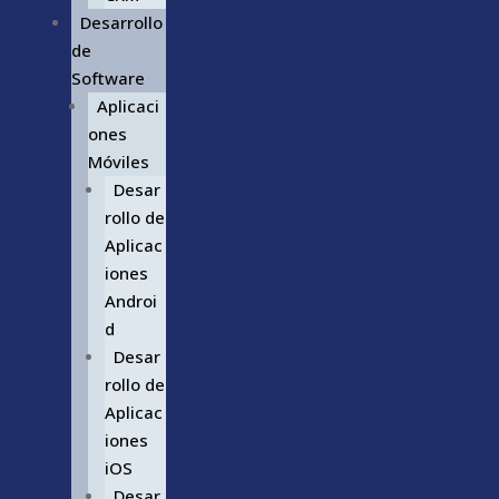
Desarrollo
de
Software
Aplicaci
ones
Móviles
Desar
rollo de
Aplicac
iones
Androi
d
Desar
rollo de
Aplicac
iones
iOS
Desar