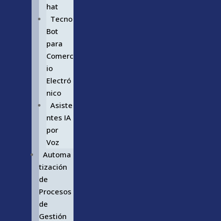
hat
Tecno
Bot
para
Comerc
io
Electró
nico
Asiste
ntes IA
por
Voz
Automa
tización
de
Procesos
de
Gestión