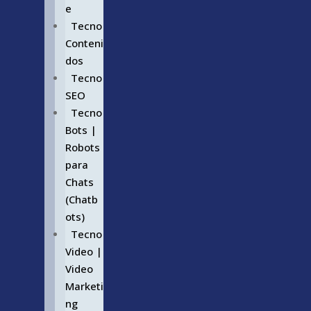
e
Tecno
Conteni
dos
Tecno
SEO
Tecno
Bots |
Robots
para
Chats
(Chatb
ots)
Tecno
Video |
Video
Marketi
ng