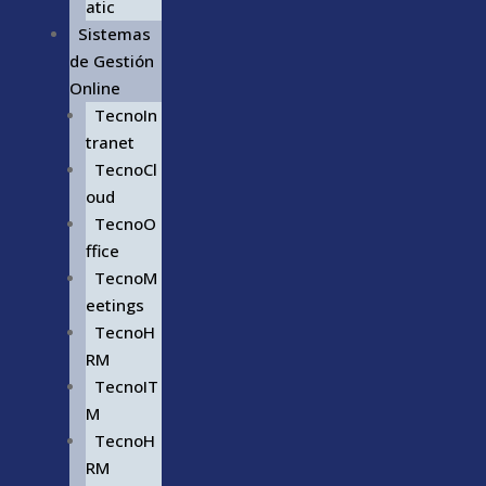
atic
Sistemas
de Gestión
Online
TecnoIn
tranet
TecnoCl
oud
TecnoO
ffice
TecnoM
eetings
TecnoH
RM
TecnoIT
M
TecnoH
RM