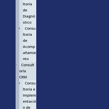
ltoría
de
Diagnó
stico
Consu
ltoría
de
Acomp
añamie
nto
Consult
oría
CRM
Consu
ltoría e
Implem
entació
n de