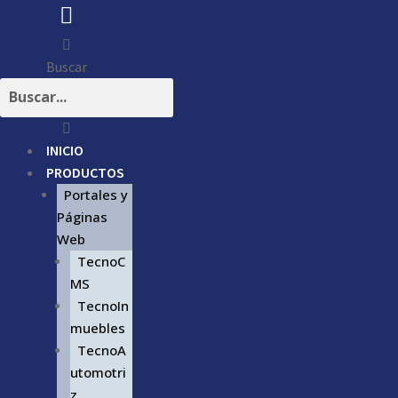
Buscar
INICIO
PRODUCTOS
Portales y
Páginas
Web
TecnoC
MS
TecnoIn
muebles
TecnoA
utomotri
z