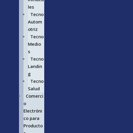
les
Tecno
Autom
otriz
Tecno
Medio
s
Tecno
Landin
g
Tecno
Salud
Comerci
o
Electróni
co para
Producto