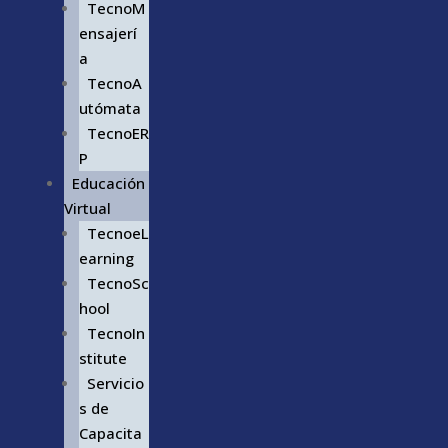
TecnoM
ensajerí
a
TecnoA
utómata
TecnoER
P
Educación
Virtual
TecnoeL
earning
TecnoSc
hool
TecnoIn
stitute
Servicio
s de
Capacita