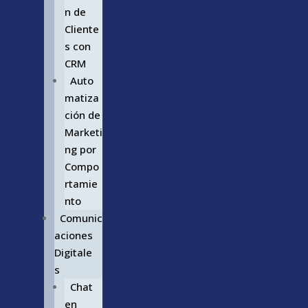
n de
Cliente
s con
CRM
Auto
matiza
ción de
Marketi
ng por
Compo
rtamie
nto
Comunic
aciones
Digitale
s
Chat
en