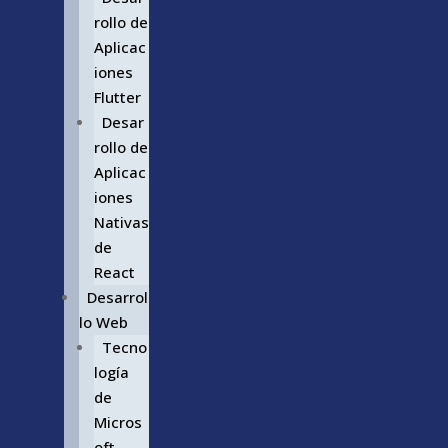
rollo de
Aplicac
iones
Flutter
Desar
rollo de
Aplicac
iones
Nativas
de
React
Desarrol
lo Web
Tecno
logía
de
Micros
oft