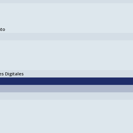
nto
s Digitales