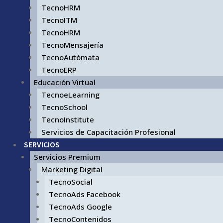
TecnoHRM
TecnoITM
TecnoHRM
TecnoMensajería
TecnoAutómata
TecnoERP
Educación Virtual
TecnoeLearning
TecnoSchool
TecnoInstitute
Servicios de Capacitación Profesional
SERVICIOS
Servicios Premium
Marketing Digital
TecnoSocial
TecnoAds Facebook
TecnoAds Google
TecnoContenidos