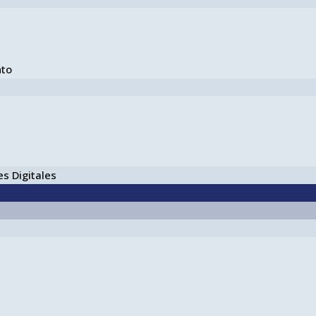
nto
s Digitales