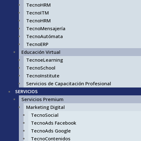
TecnoHRM
TecnoITM
TecnoHRM
TecnoMensajería
TecnoAutómata
TecnoERP
Educación Virtual
TecnoeLearning
TecnoSchool
TecnoInstitute
Servicios de Capacitación Profesional
SERVICIOS
Servicios Premium
Marketing Digital
TecnoSocial
TecnoAds Facebook
TecnoAds Google
TecnoContenidos